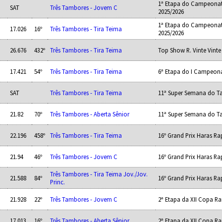
1ª Etapa do Campeonat
SAT
Três Tambores - Jovem C
2025/2026
1ª Etapa do Campeonat
17.026
16º
Três Tambores - Tira Teima
2025/2026
26.676
432º
Três Tambores - Tira Teima
Top Show R. Vinte Vinte
17.421
54º
Três Tambores - Tira Teima
6ª Etapa do I Campeon
SAT
Três Tambores - Tira Teima
11ª Super Semana do T
21.82
70º
Três Tambores - Aberta Sênior
11ª Super Semana do T
22.196
458º
Três Tambores - Tira Teima
16º Grand Prix Haras R
21.94
46º
Três Tambores - Jovem C
16º Grand Prix Haras R
Três Tambores - Tira Teima Jov./Jov.
21.588
84º
16º Grand Prix Haras R
Princ.
21.928
22º
Três Tambores - Jovem C
2ª Etapa da XII Copa R
17.013
16º
Três Tambores - Aberta Sênior
2ª Etapa da XII Copa R