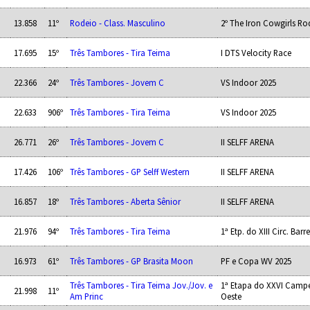
13.858
11º
Rodeio - Class. Masculino
2º The Iron Cowgirls R
17.695
15º
Três Tambores - Tira Teima
I DTS Velocity Race
22.366
24º
Três Tambores - Jovem C
VS Indoor 2025
22.633
906º
Três Tambores - Tira Teima
VS Indoor 2025
26.771
26º
Três Tambores - Jovem C
II SELFF ARENA
17.426
106º
Três Tambores - GP Selff Western
II SELFF ARENA
16.857
18º
Três Tambores - Aberta Sênior
II SELFF ARENA
21.976
94º
Três Tambores - Tira Teima
1ª Etp. do XIII Circ. Barr
16.973
61º
Três Tambores - GP Brasita Moon
PF e Copa WV 2025
Três Tambores - Tira Teima Jov./Jov. e
1ª Etapa do XXVI Camp
21.998
11º
Am Princ
Oeste