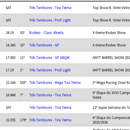
SAT
Três Tambores - Tira Teima
Top Show R. Vinte Vinte
SAT
Três Tambores - Prof. Light
Top Show R. Vinte Vinte
24.19
92º
Rodeio - Class. Aberta
X-treme Rodeo Show
14.245
13º
Três Tambores - GP
X-treme Rodeo Show
17.092
11º
Três Tambores - GP ABQM
ANTT BARREL SHOW 202
17.19
1º
Três Tambores - Prof. Light
ANTT BARREL SHOW 202
22.164
553º
Três Tambores - Mega Tira Teima
3ª Mega Racing Ziran R
5ª Etapa do XXVI Camp
16.848
7º
Três Tambores - Tira Teima
Oeste
SAT
Três Tambores - Tira Teima
12ª Super Semana do 
4ª Etapa do Campeonat
22.355
179º
Três Tambores - Tira Teima
2025/2026