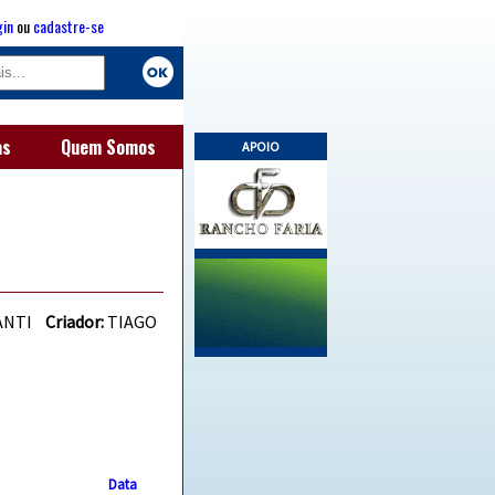
gin
ou
cadastre-se
as
Quem Somos
APOIO
GANTI
Criador:
TIAGO
Data