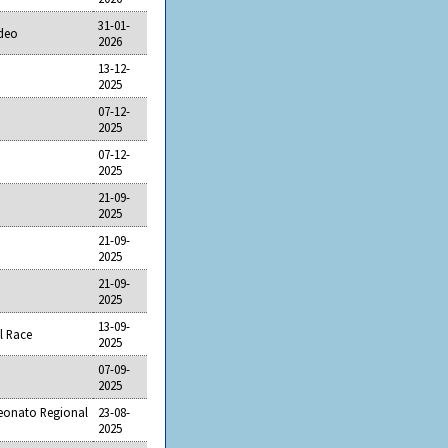
31-01-
odeo
2026
13-12-
2025
07-12-
2025
07-12-
2025
21-09-
2025
21-09-
2025
21-09-
2025
13-09-
el Race
2025
07-09-
2025
eonato Regional
23-08-
2025