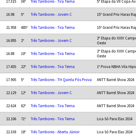
17.315
36º
Três Tambores - Tira Teima
5ª Etapa da VII Copa Av
16.98
5º
Três Tambores - Jovem C
15º Grand Prix Haras R
21.958
485º
Três Tambores - Tira Teima
15º Grand Prix Haras R
2ª Etapa do XXIV Camp
16.895
2º
Três Tambores - Jovem C
Oeste
2ª Etapa do XXIV Camp
16.88
10º
Três Tambores - Tira Teima
Oeste
17.455
22º
Três Tambores - Tira Teima
1º Prova NBHA Vila Hipi
17.905
5º
Três Tambores - TH Quinta Pós Prova
ANTT Barrel Show 2024
22.129
12º
Três Tambores - Jovem C
ANTT Barrel Show 2024
22.624
82º
Três Tambores - Tira Teima
ANTT Barrel Show 2024
22.106
71º
Três Tambores - Tira Teima
Lica Só Para Elas 2024
22.338
18º
Três Tambores - Aberta Júnior
Lica Só Para Elas 2024