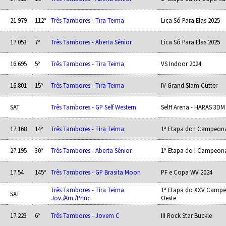
21.979
112º
Três Tambores - Tira Teima
Lica Só Para Elas 2025
17.053
7º
Três Tambores - Aberta Sênior
Lica Só Para Elas 2025
16.695
5º
Três Tambores - Tira Teima
VS Indoor 2024
16.801
15º
Três Tambores - Tira Teima
IV Grand Slam Cutter
SAT
Três Tambores - GP Self Western
Selff Arena - HARAS 3DM
17.168
14º
Três Tambores - Tira Teima
1ª Etapa do I Campeon
27.195
30º
Três Tambores - Aberta Sênior
1ª Etapa do I Campeon
17.54
145º
Três Tambores - GP Brasita Moon
PF e Copa WV 2024
Três Tambores - Tira Teima
1ª Etapa do XXV Campe
SAT
Jov./Am./Princ
Oeste
17.223
6º
Três Tambores - Jovem C
III Rock Star Buckle