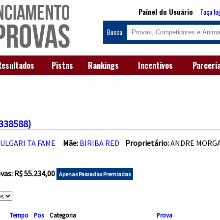
Painel do Usuário
Faça lo
Busca
Resultados
Pistas
Rankings
Incentivos
Parceri
338588)
ULGARI TA FAME
Mãe:
BIRIBA RED
Proprietário:
ANDRE MOR
as: R$ 55.234,00
Apenas Passadas Premiadas
Tempo
Pos
Categoria
Prova