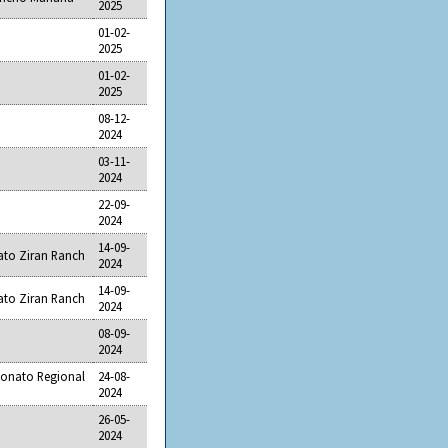
2025
01-02-
2025
01-02-
2025
08-12-
2024
03-11-
2024
22-09-
2024
14-09-
ato Ziran Ranch
2024
14-09-
ato Ziran Ranch
2024
08-09-
2024
onato Regional
24-08-
2024
26-05-
2024