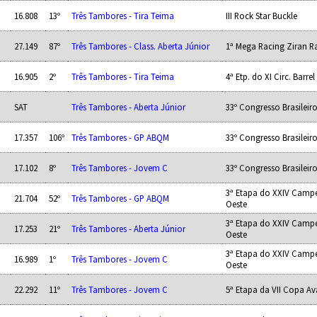
16.808
13º
Três Tambores - Tira Teima
III Rock Star Buckle
27.149
87º
Três Tambores - Class. Aberta Júnior
1ª Mega Racing Ziran R
16.905
2º
Três Tambores - Tira Teima
4ª Etp. do XI Circ. Barre
SAT
Três Tambores - Aberta Júnior
33º Congresso Brasilei
17.357
106º
Três Tambores - GP ABQM
33º Congresso Brasilei
17.102
8º
Três Tambores - Jovem C
33º Congresso Brasilei
3ª Etapa do XXIV Camp
21.704
52º
Três Tambores - GP ABQM
Oeste
3ª Etapa do XXIV Camp
17.253
21º
Três Tambores - Aberta Júnior
Oeste
3ª Etapa do XXIV Camp
16.989
1º
Três Tambores - Jovem C
Oeste
22.292
11º
Três Tambores - Jovem C
5ª Etapa da VII Copa Av