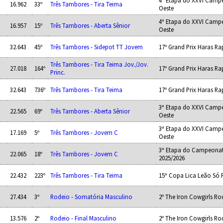
4ª Etapa do XXVI Camp
16.962
33º
Três Tambores - Tira Teima
Oeste
4ª Etapa do XXVI Camp
16.957
15º
Três Tambores - Aberta Sênior
Oeste
32.643
45º
Três Tambores - Sidepot TT Jovem
17º Grand Prix Haras R
Três Tambores - Tira Teima Jov./Jov.
27.018
164º
17º Grand Prix Haras R
Princ.
32.643
736º
Três Tambores - Tira Teima
17º Grand Prix Haras R
3ª Etapa do XXVI Camp
22.565
69º
Três Tambores - Aberta Sênior
Oeste
3ª Etapa do XXVI Camp
17.169
5º
Três Tambores - Jovem C
Oeste
3ª Etapa do Campeonat
22.065
18º
Três Tambores - Jovem C
2025/2026
22.432
223º
Três Tambores - Tira Teima
15ª Copa Lica Leão Só P
27.434
3º
Rodeio - Somatória Masculino
2º The Iron Cowgirls R
13.576
2º
Rodeio - Final Masculino
2º The Iron Cowgirls R