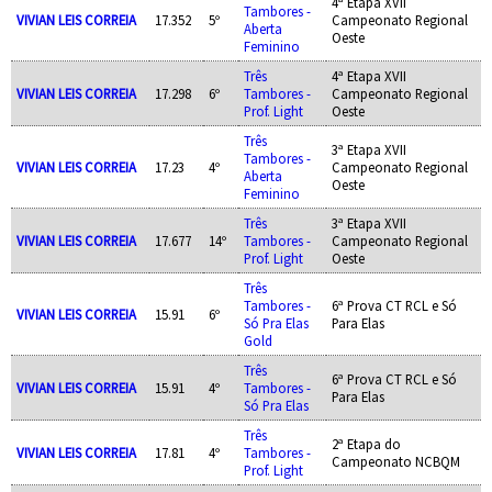
4ª Etapa XVII
Tambores -
VIVIAN LEIS CORREIA
17.352
5º
Campeonato Regional
Aberta
Oeste
Feminino
Três
4ª Etapa XVII
VIVIAN LEIS CORREIA
17.298
6º
Tambores -
Campeonato Regional
Prof. Light
Oeste
Três
3ª Etapa XVII
Tambores -
VIVIAN LEIS CORREIA
17.23
4º
Campeonato Regional
Aberta
Oeste
Feminino
Três
3ª Etapa XVII
VIVIAN LEIS CORREIA
17.677
14º
Tambores -
Campeonato Regional
Prof. Light
Oeste
Três
Tambores -
6ª Prova CT RCL e Só
VIVIAN LEIS CORREIA
15.91
6º
Só Pra Elas
Para Elas
Gold
Três
6ª Prova CT RCL e Só
VIVIAN LEIS CORREIA
15.91
4º
Tambores -
Para Elas
Só Pra Elas
Três
2ª Etapa do
VIVIAN LEIS CORREIA
17.81
4º
Tambores -
Campeonato NCBQM
Prof. Light