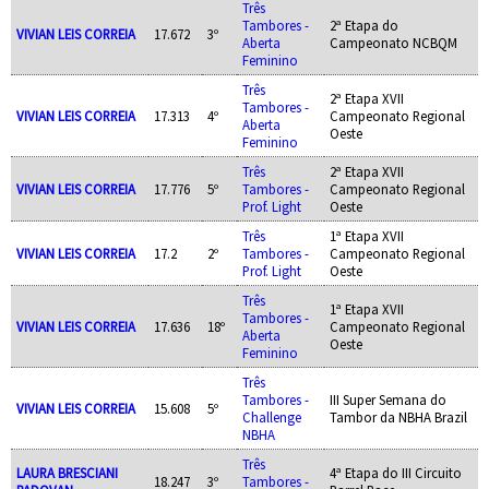
Três
Tambores -
2ª Etapa do
VIVIAN LEIS CORREIA
17.672
3º
Aberta
Campeonato NCBQM
Feminino
Três
2ª Etapa XVII
Tambores -
VIVIAN LEIS CORREIA
17.313
4º
Campeonato Regional
Aberta
Oeste
Feminino
Três
2ª Etapa XVII
VIVIAN LEIS CORREIA
17.776
5º
Tambores -
Campeonato Regional
Prof. Light
Oeste
Três
1ª Etapa XVII
VIVIAN LEIS CORREIA
17.2
2º
Tambores -
Campeonato Regional
Prof. Light
Oeste
Três
1ª Etapa XVII
Tambores -
VIVIAN LEIS CORREIA
17.636
18º
Campeonato Regional
Aberta
Oeste
Feminino
Três
Tambores -
III Super Semana do
VIVIAN LEIS CORREIA
15.608
5º
Challenge
Tambor da NBHA Brazil
NBHA
Três
LAURA BRESCIANI
4ª Etapa do III Circuito
18.247
3º
Tambores -