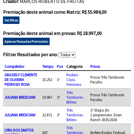
Criador:
MARCOS ROBERTO DE FREITAS
Premiação deste animal como Matriz: R$ 55.984,00
Ver filhos
Premiação deste animal em provas: R$ 18.997,00
Apenas Passadas Premiadas
Filtrar Resultados por ano:
Competidor
Tempo
Pos
Categoria
Prova
GRAZIELY CLEMENTE
Rodeio -
Prova Três Tambores
DE OLIVEIRA
15.252
1º
Class.
Pacahu
PEDROSO ROSA
Feminino
Três
Prova Três Tambores
JULIANA BRESCIANI
19.967
2º
Tambores -
Pacahu
Bitless
Três
1ª Etapa do
JULIANA BRESCIANI
22.871
2º
Tambores -
Campeonato Ziran
Bitless
Ranch 2025/2026
Três
LYRA DOS SANTOS
SAT
Tambores -
Bofete Rodeo Festival