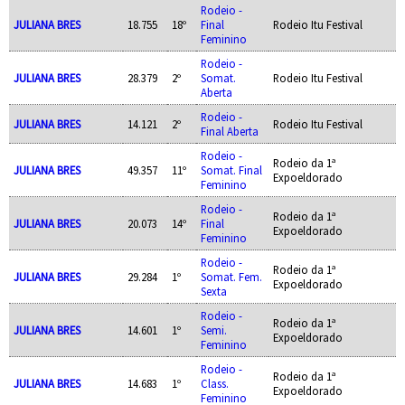
Rodeio -
JULIANA BRES
18.755
18º
Final
Rodeio Itu Festival
Feminino
Rodeio -
JULIANA BRES
28.379
2º
Somat.
Rodeio Itu Festival
Aberta
Rodeio -
JULIANA BRES
14.121
2º
Rodeio Itu Festival
Final Aberta
Rodeio -
Rodeio da 1ª
JULIANA BRES
49.357
11º
Somat. Final
Expoeldorado
Feminino
Rodeio -
Rodeio da 1ª
JULIANA BRES
20.073
14º
Final
Expoeldorado
Feminino
Rodeio -
Rodeio da 1ª
JULIANA BRES
29.284
1º
Somat. Fem.
Expoeldorado
Sexta
Rodeio -
Rodeio da 1ª
JULIANA BRES
14.601
1º
Semi.
Expoeldorado
Feminino
Rodeio -
Rodeio da 1ª
JULIANA BRES
14.683
1º
Class.
Expoeldorado
Feminino