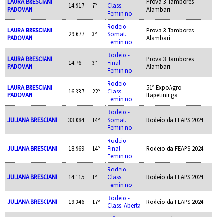
LAURA BRESCIANI
Prova 3 Tambores
14.917
7º
Class.
PADOVAN
Alambari
Feminino
Rodeio -
LAURA BRESCIANI
Prova 3 Tambores
29.677
3º
Somat.
PADOVAN
Alambari
Feminino
Rodeio -
LAURA BRESCIANI
Prova 3 Tambores
14.76
3º
Final
PADOVAN
Alambari
Feminino
Rodeio -
LAURA BRESCIANI
51ª ExpoAgro
16.337
22º
Class.
PADOVAN
Itapetininga
Feminino
Rodeio -
JULIANA BRESCIANI
33.084
14º
Somat.
Rodeio da FEAPS 2024
Feminino
Rodeio -
JULIANA BRESCIANI
18.969
14º
Final
Rodeio da FEAPS 2024
Feminino
Rodeio -
JULIANA BRESCIANI
14.115
1º
Class.
Rodeio da FEAPS 2024
Feminino
Rodeio -
JULIANA BRESCIANI
19.346
17º
Rodeio da FEAPS 2024
Class. Aberta