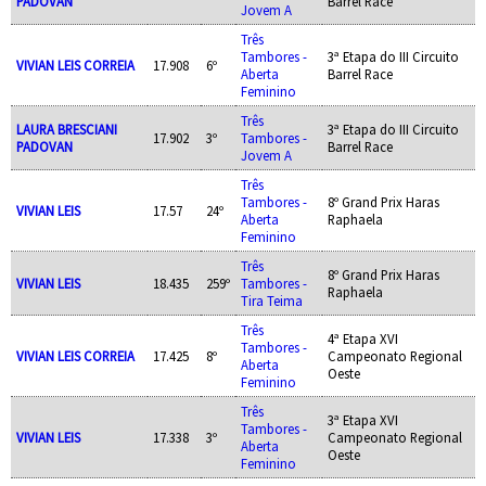
PADOVAN
Barrel Race
Jovem A
Três
Tambores -
3ª Etapa do III Circuito
VIVIAN LEIS CORREIA
17.908
6º
Aberta
Barrel Race
Feminino
Três
LAURA BRESCIANI
3ª Etapa do III Circuito
17.902
3º
Tambores -
PADOVAN
Barrel Race
Jovem A
Três
Tambores -
8º Grand Prix Haras
VIVIAN LEIS
17.57
24º
Aberta
Raphaela
Feminino
Três
8º Grand Prix Haras
VIVIAN LEIS
18.435
259º
Tambores -
Raphaela
Tira Teima
Três
4ª Etapa XVI
Tambores -
VIVIAN LEIS CORREIA
17.425
8º
Campeonato Regional
Aberta
Oeste
Feminino
Três
3ª Etapa XVI
Tambores -
VIVIAN LEIS
17.338
3º
Campeonato Regional
Aberta
Oeste
Feminino