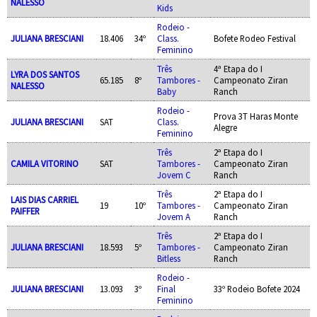
NALESSO
Kids
Rodeio -
JULIANA BRESCIANI
18.406
34º
Class.
Bofete Rodeo Festival
Feminino
Três
4ª Etapa do I
LYRA DOS SANTOS
65.185
8º
Tambores -
Campeonato Ziran
NALESSO
Baby
Ranch
Rodeio -
Prova 3T Haras Monte
JULIANA BRESCIANI
SAT
Class.
Alegre
Feminino
Três
2ª Etapa do I
CAMILA VITORINO
SAT
Tambores -
Campeonato Ziran
Jovem C
Ranch
Três
2ª Etapa do I
LAIS DIAS CARRIEL
19
10º
Tambores -
Campeonato Ziran
PAIFFER
Jovem A
Ranch
Três
2ª Etapa do I
JULIANA BRESCIANI
18.593
5º
Tambores -
Campeonato Ziran
Bitless
Ranch
Rodeio -
JULIANA BRESCIANI
13.093
3º
Final
33º Rodeio Bofete 2024
Feminino