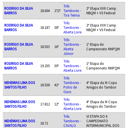
Três
RODRIGO DA SILVA
2ª Etapa XVII Camp.
18.604
272º
Tambores -
BARROS
NBQM + VS Festival
Tira Teima
Três
RODRIGO DA SILVA
2ª Etapa XVII Camp.
18.187
38º
Tambores -
BARROS
NBQM + VS Festival
Aberta Livre
Três
RODRIGO DA SILVA
Tambores -
1º Etapa do
18.533
16º
BARROS
Aberta
Campeonato NNPQM
Júnior
Três
RODRIGO DA SILVA
1º Etapa do
19.235
30º
Tambores -
BARROS
Campeonato NNPQM
Aberta Livre
Três
NEHEMIAS LIMA DOS
Tambores -
4ª Etapa da III Copa
18.538
42º
SANTOS FILHO
Potro de
Amigos do Tambor
Ouro
Três
NEHEMIAS LIMA DOS
4ª Etapa da III Copa
17.812
12º
Tambores -
SANTOS FILHO
Amigos do Tambor
Aberta Livre
Três
VI ETAPA DO II
NEHEMIAS LIMA DOS
Tambores -
CAMPEONATO
18.71
SANTOS FILHO
CAVALO
INTERMUNICIPAL DOS