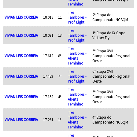
Feminino
Três
2ª Etapa do II
VIVIAN LEIS CORREIA
18.019
11º
Tambores -
Campeonato NCBQM
Prof. Light
Três
1ª Etapa da IX Copa
VIVIAN LEIS CORREIA
18.031
13º
Tambores -
Victory Fly
Prof. Light
Três
6ª Etapa XVII
Tambores -
VIVIAN LEIS CORREIA
17.619
8º
Campeonato Regional
Aberta
Oeste
Feminino
Três
6ª Etapa XVII
VIVIAN LEIS CORREIA
17.483
7º
Tambores -
Campeonato Regional
Prof. Light
Oeste
Três
5ª Etapa XVII
Tambores -
VIVIAN LEIS CORREIA
17.159
4º
Campeonato Regional
Aberta
Oeste
Feminino
Três
Tambores -
4ª Etapa do
VIVIAN LEIS CORREIA
17.261
1º
Aberta
Campeonato NCBQM
Feminino
Três