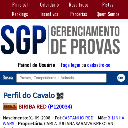
Principal
Calendário
Resultados
Pistas
Rankings
Incentivos
Parcerias
Quem Somos
Painel do Usuário
Faça login
ou
cadastre-se
Busca
Perfil do Cavalo
BIRIBA RED
(P120034)
Nascimento:
01-09-2008
Pai:
CASTANHO RED
Mãe:
BILINHA
WARS
Proprietário:
CARLA JULIANA SARAIVA BRESCIANI