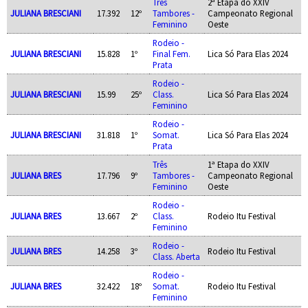
Três
2ª Etapa do XXIV
JULIANA BRESCIANI
17.392
12º
Tambores -
Campeonato Regional
Feminino
Oeste
Rodeio -
JULIANA BRESCIANI
15.828
1º
Final Fem.
Lica Só Para Elas 2024
Prata
Rodeio -
JULIANA BRESCIANI
15.99
25º
Class.
Lica Só Para Elas 2024
Feminino
Rodeio -
JULIANA BRESCIANI
31.818
1º
Somat.
Lica Só Para Elas 2024
Prata
Três
1ª Etapa do XXIV
JULIANA BRES
17.796
9º
Tambores -
Campeonato Regional
Feminino
Oeste
Rodeio -
JULIANA BRES
13.667
2º
Class.
Rodeio Itu Festival
Feminino
Rodeio -
JULIANA BRES
14.258
3º
Rodeio Itu Festival
Class. Aberta
Rodeio -
JULIANA BRES
32.422
18º
Somat.
Rodeio Itu Festival
Feminino