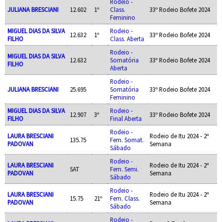
Rodeio -
JULIANA BRESCIANI
12.602
1º
Class.
33º Rodeio Bofete 2024
Feminino
MIGUEL DIAS DA SILVA
Rodeio -
12.632
1º
33º Rodeio Bofete 2024
FILHO
Class. Aberta
Rodeio -
MIGUEL DIAS DA SILVA
12.632
Somatória
33º Rodeio Bofete 2024
FILHO
Aberta
Rodeio -
JULIANA BRESCIANI
25.695
Somatória
33º Rodeio Bofete 2024
Feminino
MIGUEL DIAS DA SILVA
Rodeio -
12.907
3º
33º Rodeio Bofete 2024
FILHO
Final Aberta
Rodeio -
LAURA BRESCIANI
Rodeio de Itu 2024 - 2ª
135.75
Fem. Somat.
PADOVAN
Semana
Sábado
Rodeio -
LAURA BRESCIANI
Rodeio de Itu 2024 - 2ª
SAT
Fem. Semi.
PADOVAN
Semana
Sábado
Rodeio -
LAURA BRESCIANI
Rodeio de Itu 2024 - 2ª
15.75
21º
Fem. Class.
PADOVAN
Semana
Sábado
Rodeio -