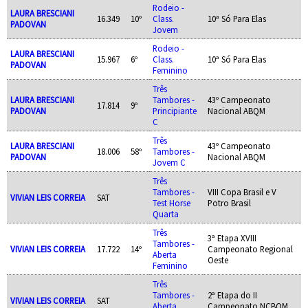
Rodeio -
LAURA BRESCIANI
16.349
10º
Class.
10ª Só Para Elas
PADOVAN
Jovem
Rodeio -
LAURA BRESCIANI
15.967
6º
Class.
10ª Só Para Elas
PADOVAN
Feminino
Três
LAURA BRESCIANI
Tambores -
43º Campeonato
17.814
9º
PADOVAN
Principiante
Nacional ABQM
C
Três
LAURA BRESCIANI
43º Campeonato
18.006
58º
Tambores -
PADOVAN
Nacional ABQM
Jovem C
Três
Tambores -
VIII Copa Brasil e V
VIVIAN LEIS CORREIA
SAT
Test Horse
Potro Brasil
Quarta
Três
3ª Etapa XVIII
Tambores -
VIVIAN LEIS CORREIA
17.722
14º
Campeonato Regional
Aberta
Oeste
Feminino
Três
Tambores -
2ª Etapa do II
VIVIAN LEIS CORREIA
SAT
Aberta
Campeonato NCBQM