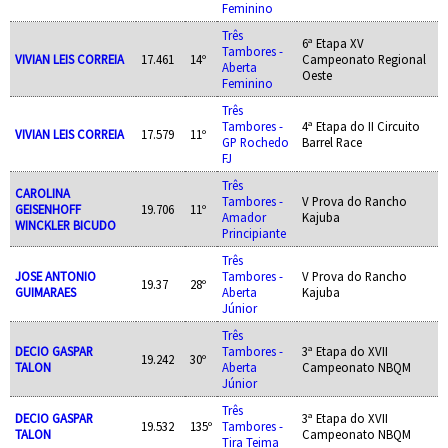
Feminino
Três
6ª Etapa XV
Tambores -
VIVIAN LEIS CORREIA
17.461
14º
Campeonato Regional
Aberta
Oeste
Feminino
Três
Tambores -
4ª Etapa do II Circuito
VIVIAN LEIS CORREIA
17.579
11º
GP Rochedo
Barrel Race
FJ
Três
CAROLINA
Tambores -
V Prova do Rancho
GEISENHOFF
19.706
11º
Amador
Kajuba
WINCKLER BICUDO
Principiante
Três
JOSE ANTONIO
Tambores -
V Prova do Rancho
19.37
28º
GUIMARAES
Aberta
Kajuba
Júnior
Três
DECIO GASPAR
Tambores -
3ª Etapa do XVII
19.242
30º
TALON
Aberta
Campeonato NBQM
Júnior
Três
DECIO GASPAR
3ª Etapa do XVII
19.532
135º
Tambores -
TALON
Campeonato NBQM
Tira Teima