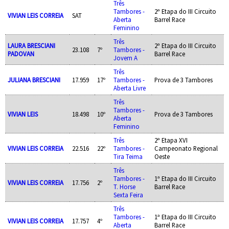
Três
Tambores -
2ª Etapa do III Circuito
VIVIAN LEIS CORREIA
SAT
Aberta
Barrel Race
Feminino
Três
LAURA BRESCIANI
2ª Etapa do III Circuito
23.108
7º
Tambores -
PADOVAN
Barrel Race
Jovem A
Três
JULIANA BRESCIANI
17.959
17º
Tambores -
Prova de 3 Tambores
Aberta Livre
Três
Tambores -
VIVIAN LEIS
18.498
10º
Prova de 3 Tambores
Aberta
Feminino
Três
2ª Etapa XVI
VIVIAN LEIS CORREIA
22.516
22º
Tambores -
Campeonato Regional
Tira Teima
Oeste
Três
Tambores -
1ª Etapa do III Circuito
VIVIAN LEIS CORREIA
17.756
2º
T. Horse
Barrel Race
Sexta Feira
Três
Tambores -
1ª Etapa do III Circuito
VIVIAN LEIS CORREIA
17.757
4º
Aberta
Barrel Race