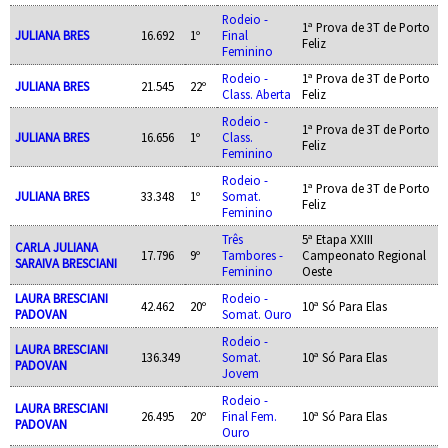
Rodeio -
1ª Prova de 3T de Porto
JULIANA BRES
16.692
1º
Final
Feliz
Feminino
Rodeio -
1ª Prova de 3T de Porto
JULIANA BRES
21.545
22º
Class. Aberta
Feliz
Rodeio -
1ª Prova de 3T de Porto
JULIANA BRES
16.656
1º
Class.
Feliz
Feminino
Rodeio -
1ª Prova de 3T de Porto
JULIANA BRES
33.348
1º
Somat.
Feliz
Feminino
Três
5ª Etapa XXIII
CARLA JULIANA
17.796
9º
Tambores -
Campeonato Regional
SARAIVA BRESCIANI
Feminino
Oeste
LAURA BRESCIANI
Rodeio -
42.462
20º
10ª Só Para Elas
PADOVAN
Somat. Ouro
Rodeio -
LAURA BRESCIANI
136.349
Somat.
10ª Só Para Elas
PADOVAN
Jovem
Rodeio -
LAURA BRESCIANI
26.495
20º
Final Fem.
10ª Só Para Elas
PADOVAN
Ouro