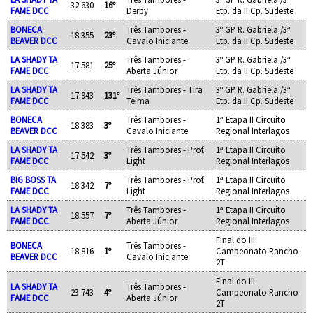
32.630
16º
FAME DCC
Derby
Etp. da II Cp. Sudeste
BONECA
Três Tambores -
3º GP R. Gabriela /3ª
18.355
23º
BEAVER DCC
Cavalo Iniciante
Etp. da II Cp. Sudeste
LA SHADY TA
Três Tambores -
3º GP R. Gabriela /3ª
17.581
25º
FAME DCC
Aberta Júnior
Etp. da II Cp. Sudeste
LA SHADY TA
Três Tambores - Tira
3º GP R. Gabriela /3ª
17.943
131º
FAME DCC
Teima
Etp. da II Cp. Sudeste
BONECA
Três Tambores -
1ª Etapa II Circuito
18.383
3º
BEAVER DCC
Cavalo Iniciante
Regional Interlagos
LA SHADY TA
Três Tambores - Prof.
1ª Etapa II Circuito
17.542
3º
FAME DCC
Light
Regional Interlagos
BIG BOSS TA
Três Tambores - Prof.
1ª Etapa II Circuito
18.342
7º
FAME DCC
Light
Regional Interlagos
LA SHADY TA
Três Tambores -
1ª Etapa II Circuito
18.557
7º
FAME DCC
Aberta Júnior
Regional Interlagos
Final do III
BONECA
Três Tambores -
18.816
1º
Campeonato Rancho
BEAVER DCC
Cavalo Iniciante
2T
Final do III
LA SHADY TA
Três Tambores -
23.743
4º
Campeonato Rancho
FAME DCC
Aberta Júnior
2T