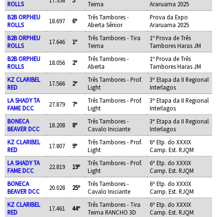
17.958
5º
ROLLS
Teima
Araruama 2025
B2B ORPHEU
Três Tambores -
Prova da Expo
18.697
6º
ROLLS
Aberta Sênior
Araruama 2025
B2B ORPHEU
Três Tambores - Tira
1º Prova de Três
17.646
1º
ROLLS
Teima
Tambores Haras JM
B2B ORPHEU
Três Tambores -
1º Prova de Três
18.056
2º
ROLLS
Aberta
Tambores Haras JM
KZ CLARIBEL
Três Tambores - Prof.
3ª Etapa da II Regional
17.566
2º
RED
Light
Interlagos
LA SHADY TA
Três Tambores - Prof.
3ª Etapa da II Regional
27.879
7º
FAME DCC
Light
Interlagos
BONECA
Três Tambores -
3ª Etapa da II Regional
18.208
8º
BEAVER DCC
Cavalo Iniciante
Interlagos
KZ CLARIBEL
Três Tambores - Prof.
6ª Etp. do XXXIX
17.807
9º
RED
Light
Camp. Est. RJQM
LA SHADY TA
Três Tambores - Prof.
6ª Etp. do XXXIX
22.819
19º
FAME DCC
Light
Camp. Est. RJQM
BONECA
Três Tambores -
6ª Etp. do XXXIX
20.028
25º
BEAVER DCC
Cavalo Iniciante
Camp. Est. RJQM
KZ CLARIBEL
Três Tambores - Tira
6ª Etp. do XXXIX
17.461
44º
RED
Teima RANCHO 3D
Camp. Est. RJQM