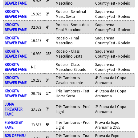
15.925
2º
BEAVER FAME
Masculino
CountryFest - Rodeio
KROKITA
Rodeio - Semifinal
Saquarema
15.925
2º
BEAVER FAME
Masc. Sexta
CountryFest - Rodeio
KROKITA
Rodeio - Somatória
Saquarema
32.073
4º
BEAVER FAME
Final Masculino
CountryFest - Rodeio
KROKITA
Rodeio - Final
Saquarema
16.148
4º
BEAVER FAME
Masculino
CountryFest - Rodeio
KROKITA
Rodeio - Class.
Saquarema
16.998
13º
BEAVER FAME
Masculino Sexta
CountryFest - Rodeio
KROKITA
Rodeio - Class.
Saquarema
NC
BEAVER FAME
Masculino Sábado
CountryFest - Rodeio
KROKITA
Três Tambores -
4ª Etapa da I Copa
19.239
3º
BEAVER FAME
Cavalo Iniciante
Araruama
KROKITA
Três Tambores - Test
4ª Etapa da I Copa
20.767
17º
BEAVER FAME
Horse Sexta
Araruama
JUMA
Três Tambores - Prof.
2ª Etapa da I Copa
FIREWATER
23.327
7º
Light
Araruama
FAME
FISHERS BY
Três Tambores - Prof.
Prova da Expo
23.533
5º
FAME
Light
Araruama 2025
B2B ORPHEU
Três Tambores - Tira
Prova da Expo