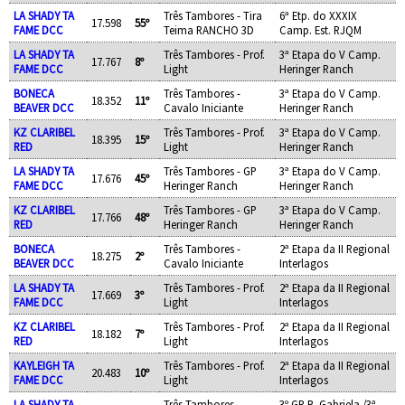
LA SHADY TA
Três Tambores - Tira
6ª Etp. do XXXIX
17.598
55º
FAME DCC
Teima RANCHO 3D
Camp. Est. RJQM
LA SHADY TA
Três Tambores - Prof.
3ª Etapa do V Camp.
17.767
8º
FAME DCC
Light
Heringer Ranch
BONECA
Três Tambores -
3ª Etapa do V Camp.
18.352
11º
BEAVER DCC
Cavalo Iniciante
Heringer Ranch
KZ CLARIBEL
Três Tambores - Prof.
3ª Etapa do V Camp.
18.395
15º
RED
Light
Heringer Ranch
LA SHADY TA
Três Tambores - GP
3ª Etapa do V Camp.
17.676
45º
FAME DCC
Heringer Ranch
Heringer Ranch
KZ CLARIBEL
Três Tambores - GP
3ª Etapa do V Camp.
17.766
48º
RED
Heringer Ranch
Heringer Ranch
BONECA
Três Tambores -
2ª Etapa da II Regional
18.275
2º
BEAVER DCC
Cavalo Iniciante
Interlagos
LA SHADY TA
Três Tambores - Prof.
2ª Etapa da II Regional
17.669
3º
FAME DCC
Light
Interlagos
KZ CLARIBEL
Três Tambores - Prof.
2ª Etapa da II Regional
18.182
7º
RED
Light
Interlagos
KAYLEIGH TA
Três Tambores - Prof.
2ª Etapa da II Regional
20.483
10º
FAME DCC
Light
Interlagos
LA SHADY TA
Três Tambores -
3º GP R. Gabriela /3ª