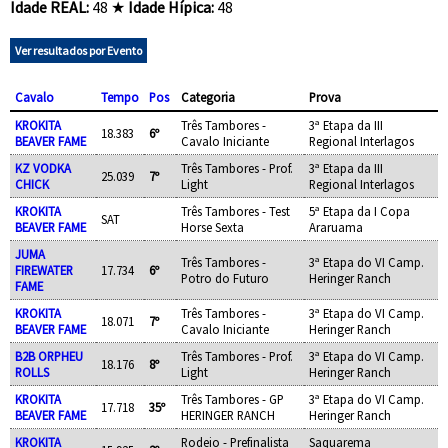
Idade REAL:
48 ★
Idade Hípica:
48
Ver resultados por Evento
Cavalo
Tempo
Pos
Categoria
Prova
KROKITA
Três Tambores -
3ª Etapa da III
18.383
6º
BEAVER FAME
Cavalo Iniciante
Regional Interlagos
KZ VODKA
Três Tambores - Prof.
3ª Etapa da III
25.039
7º
CHICK
Light
Regional Interlagos
KROKITA
Três Tambores - Test
5ª Etapa da I Copa
SAT
BEAVER FAME
Horse Sexta
Araruama
JUMA
Três Tambores -
3ª Etapa do VI Camp.
FIREWATER
17.734
6º
Potro do Futuro
Heringer Ranch
FAME
KROKITA
Três Tambores -
3ª Etapa do VI Camp.
18.071
7º
BEAVER FAME
Cavalo Iniciante
Heringer Ranch
B2B ORPHEU
Três Tambores - Prof.
3ª Etapa do VI Camp.
18.176
8º
ROLLS
Light
Heringer Ranch
KROKITA
Três Tambores - GP
3ª Etapa do VI Camp.
17.718
35º
BEAVER FAME
HERINGER RANCH
Heringer Ranch
KROKITA
Rodeio - Prefinalista
Saquarema