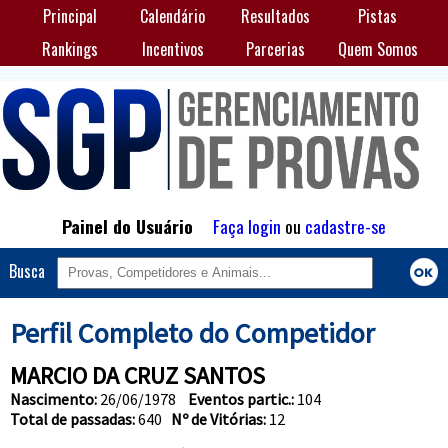
Principal
Calendário
Resultados
Pistas
Rankings
Incentivos
Parcerias
Quem Somos
Painel do Usuário
Faça login
ou
cadastre-se
Busca
Perfil Completo do Competidor
MARCIO DA CRUZ SANTOS
Nascimento:
26/06/1978
Eventos partic.:
104
Total de passadas:
640
Nº de Vitórias:
12