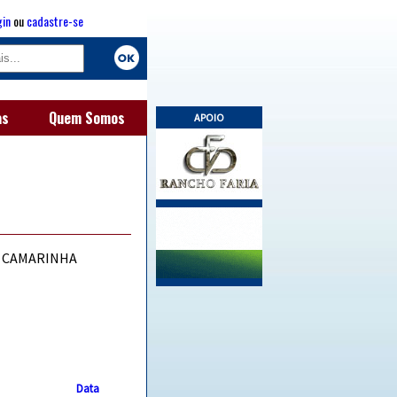
gin
ou
cadastre-se
as
Quem Somos
APOIO
Z CAMARINHA
Data