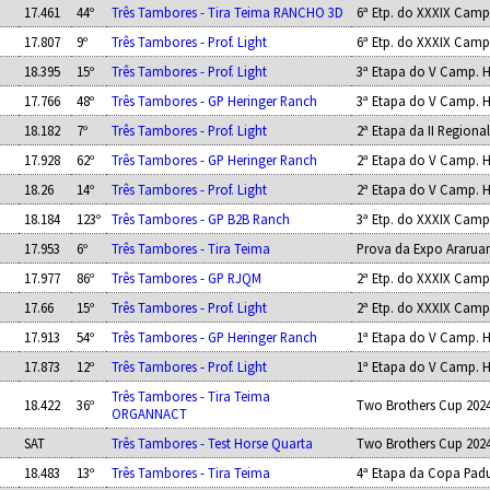
17.461
44º
Três Tambores - Tira Teima RANCHO 3D
6ª Etp. do XXXIX Camp
17.807
9º
Três Tambores - Prof. Light
6ª Etp. do XXXIX Camp
18.395
15º
Três Tambores - Prof. Light
3ª Etapa do V Camp. H
17.766
48º
Três Tambores - GP Heringer Ranch
3ª Etapa do V Camp. H
18.182
7º
Três Tambores - Prof. Light
2ª Etapa da II Regional
17.928
62º
Três Tambores - GP Heringer Ranch
2ª Etapa do V Camp. H
18.26
14º
Três Tambores - Prof. Light
2ª Etapa do V Camp. H
18.184
123º
Três Tambores - GP B2B Ranch
3ª Etp. do XXXIX Camp
17.953
6º
Três Tambores - Tira Teima
Prova da Expo Ararua
17.977
86º
Três Tambores - GP RJQM
2ª Etp. do XXXIX Camp
17.66
15º
Três Tambores - Prof. Light
2ª Etp. do XXXIX Camp
17.913
54º
Três Tambores - GP Heringer Ranch
1ª Etapa do V Camp. H
17.873
12º
Três Tambores - Prof. Light
1ª Etapa do V Camp. H
Três Tambores - Tira Teima
18.422
36º
Two Brothers Cup 202
ORGANNACT
SAT
Três Tambores - Test Horse Quarta
Two Brothers Cup 202
18.483
13º
Três Tambores - Tira Teima
4ª Etapa da Copa Pad