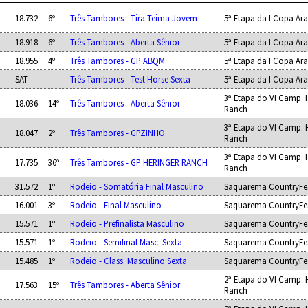
18.732
6º
Três Tambores - Tira Teima Jovem
5ª Etapa da I Copa A
18.918
6º
Três Tambores - Aberta Sênior
5ª Etapa da I Copa A
18.955
4º
Três Tambores - GP ABQM
5ª Etapa da I Copa A
SAT
Três Tambores - Test Horse Sexta
5ª Etapa da I Copa A
3ª Etapa do VI Camp. 
18.036
14º
Três Tambores - Aberta Sênior
Ranch
3ª Etapa do VI Camp. 
18.047
2º
Três Tambores - GPZINHO
Ranch
3ª Etapa do VI Camp. 
17.735
36º
Três Tambores - GP HERINGER RANCH
Ranch
31.572
1º
Rodeio - Somatória Final Masculino
Saquarema CountryFes
16.001
3º
Rodeio - Final Masculino
Saquarema CountryFes
15.571
1º
Rodeio - Prefinalista Masculino
Saquarema CountryFes
15.571
1º
Rodeio - Semifinal Masc. Sexta
Saquarema CountryFes
15.485
1º
Rodeio - Class. Masculino Sexta
Saquarema CountryFes
2ª Etapa do VI Camp. 
17.563
15º
Três Tambores - Aberta Sênior
Ranch