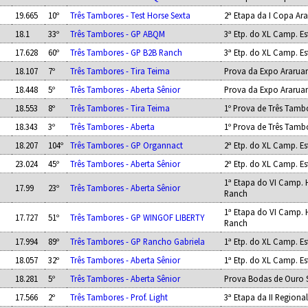
19.665
10º
Três Tambores - Test Horse Sexta
2ª Etapa da I Copa A
18.1
33º
Três Tambores - GP ABQM
3ª Etp. do XL Camp. E
17.628
60º
Três Tambores - GP B2B Ranch
3ª Etp. do XL Camp. E
18.107
7º
Três Tambores - Tira Teima
Prova da Expo Ararua
18.448
5º
Três Tambores - Aberta Sênior
Prova da Expo Ararua
18.553
8º
Três Tambores - Tira Teima
1º Prova de Três Tamb
18.343
3º
Três Tambores - Aberta
1º Prova de Três Tamb
18.207
104º
Três Tambores - GP Organnact
2ª Etp. do XL Camp. E
23.024
45º
Três Tambores - Aberta Sênior
2ª Etp. do XL Camp. E
1ª Etapa do VI Camp. 
17.99
23º
Três Tambores - Aberta Sênior
Ranch
1ª Etapa do VI Camp. 
17.727
51º
Três Tambores - GP WINGOF LIBERTY
Ranch
17.994
89º
Três Tambores - GP Rancho Gabriela
1ª Etp. do XL Camp. E
18.057
32º
Três Tambores - Aberta Sênior
1ª Etp. do XL Camp. E
18.281
5º
Três Tambores - Aberta Sênior
Prova Bodas de Ouro 
17.566
2º
Três Tambores - Prof. Light
3ª Etapa da II Regional