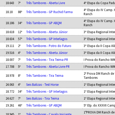
18.643
7º
Três Tambores - Aberta Livre
4ª Etapa da Copa Pad
4ª Etapa do IV Camp. 
18.18
88º
Três Tambores - GP Ruchid Farma
Ranch
4ª Etapa do IV Camp. 
18.186
34º
Três Tambores - GP ABQM
Ranch
18.618
12º
Três Tambores - Aberta Júnior
3ª Etapa Regional Inte
18.634
57º
Três Tambores - GP Interlagos
3ª Etapa Regional Inte
19.111
2º
Três Tambores - Potro do Futuro
3ª Etapa da II Copa A
19.516
4º
Três Tambores - Aberta Júnior
3ª Etapa da II Copa A
18.007
7º
Três Tambores - Tira Teima-PR
I Prova do Rancho W
17.708
5º
Três Tambores - Aberta Livre-PR
I Prova do Rancho W
2º Prova DM Ranch de 
18.978
8º
Três Tambores - Tira Teima
Tambores
24.063
4º
Seis Balizas - Test Horse
1ª Etapa Regional Inte
18.772
34º
Três Tambores - GP Interlagos
1ª Etapa Regional Inte
24.627
7º
Seis Balizas - Tira Teima
1ª Etapa Regional Inte
19.261
46º
Três Tambores - GP ABQM
5ª Etp. do XXXVII Cam
1°PROVA DM Ranch de 
18.945
1º
Três Tambores - Cavalo Iniciante