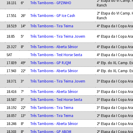
2ª Etapa do VI Camp. 
18.131
6º
Três Tambores - GPZINHO
Ranch
2ª Etapa do VI Camp. 
17.551
26º
Três Tambores - GP Ice Cash
Ranch
18.519
14º
Três Tambores - Tira Teima
4ª Etapa da I Copa A
18.85
5º
Três Tambores - Tira Teima Jovem
4ª Etapa da I Copa A
23.327
8º
Três Tambores - Aberta Sênior
4ª Etapa da I Copa A
SAT
Três Tambores - Test Horse Sexta
4ª Etapa da I Copa A
17.839
49º
Três Tambores - GP RJQM
4ª Etp. do XL Camp. E
17.943
22º
Três Tambores - Aberta Sênior
4ª Etp. do XL Camp. E
18.371
3º
Três Tambores - Tira Teima Jovem
3ª Etapa da I Copa A
18.416
7º
Três Tambores - Aberta Sênior
3ª Etapa da I Copa A
18.587
3º
Três Tambores - Test Horse Sexta
3ª Etapa da I Copa A
18.192
22º
Três Tambores - Tira Teima
3ª Etapa da I Copa A
18.057
13º
Três Tambores - Tira Teima
2ª Etapa da I Copa A
18.246
8º
Três Tambores - Aberta Sênior
2ª Etapa da I Copa A
18.303
8º
Três Tambores - GP ABQM
2ª Etapa da I Copa A