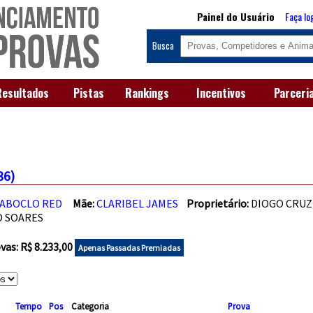
Painel do Usuário
Faça lo
Busca
Resultados
Pistas
Rankings
Incentivos
Parceri
36)
ABOCLO RED
Mãe:
CLARIBEL JAMES
Proprietário:
DIOGO CRU
O SOARES
as: R$ 8.233,00
Apenas Passadas Premiadas
Tempo
Pos
Categoria
Prova