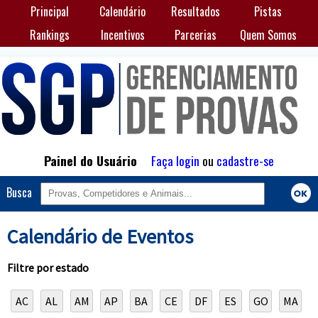
Principal
Calendário
Resultados
Pistas
Rankings
Incentivos
Parcerias
Quem Somos
Painel do Usuário
Faça login
ou
cadastre-se
Busca
Calendário de Eventos
Filtre por estado
AC
AL
AM
AP
BA
CE
DF
ES
GO
MA