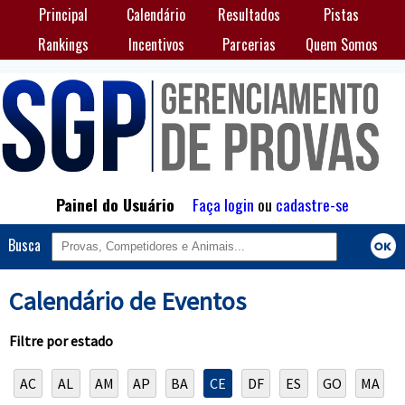
Principal
Calendário
Resultados
Pistas
Rankings
Incentivos
Parcerias
Quem Somos
Painel do Usuário
Faça login
ou
cadastre-se
Busca
Calendário de Eventos
Filtre por estado
AC
AL
AM
AP
BA
CE
DF
ES
GO
MA