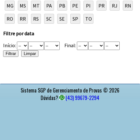
MG
MS
MT
PA
PB
PE
PI
PR
RJ
RN
RO
RR
RS
SC
SE
SP
TO
Filtre por data
Início:
Final:
APOIO
Sistema SGP de Gerenciamento de Provas © 2026
Dúvidas?
(43) 99679-2294