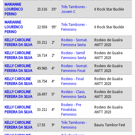
MARIANNE
Três Tambores -
LOURENCO
23.316
35º
II Rock Star Buckle
Jovem C
PERINO
MARIANNE
Três Tambores -
LOURENCO
22.938
95º
II Rock Star Buckle
Feminino
PERINO
KELLY CAROLINE
Rodeio - Somat.
Rodeio de Guaíra
33.211
2º
PEREIRA DA SILVA
Feminina Sexta
ANTT 2023
KELLY CAROLINE
Rodeio - Semif.
Rodeio de Guaíra
16.714
2º
PEREIRA DA SILVA
Feminino Sexta
ANTT 2023
KELLY CAROLINE
Rodeio - Somat.
Rodeio de Guaíra
49.965
4º
PEREIRA DA SILVA
Feminino Final
ANTT 2023
KELLY CAROLINE
Rodeio - Final
Rodeio de Guaíra
16.754
4º
PEREIRA DA SILVA
Feminino
ANTT 2023
KELLY CAROLINE
Rodeio - Class.
Rodeio de Guaíra
16.497
5º
PEREIRA DA SILVA
Feminino Sexta
ANTT 2023
Rodeio - Pre
KELLY CAROLINE
Rodeio de Guaíra
33.211
4º
Finalistas
PEREIRA DA SILVA
ANTT 2023
Feminino
KELLY CAROLINE
Três Tambores -
17.53
9º
Bauru Tambor Fest
PEREIRA DA SILVA
Feminino