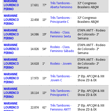
MARIANNE
Três Tambores -
32º Congresso
LOURENCO
17.631
77º
Aberta Feminino
Brasileiro ABQM
PERINO
MARIANNE
Três Tambores -
32º Congresso
LOURENCO
22.458
13º
Principiante C
Brasileiro ABQM
PERINO
MARIANNE
ETAPA ANTT - Rodeio
Rodeio - Class.
LOURENCO
14.386
19º
de Colorado- 2ª
Feminino Sexta
PERINO
Semana
MARIANNE
ETAPA ANTT - Rodeio
Rodeio - Class.
LOURENCO
14.826
54º
de Colorado- 2ª
Feminino Sábado
PERINO
Semana
MARIANNE
ETAPA ANTT - Rodeio
LOURENCO
14.618
1º
Rodeio - Jovem
de Colorado- 2ª
PERINO
Semana
MARIANNE
Três Tambores -
2ª Etp. APCQM & XIII
LOURENCO
17.973
13º
Jovem C
Show ZD & EK
PERINO
MARIANNE
Três Tambores -
2ª Etp. APCQM & XIII
LOURENCO
18.114
13º
Principiante C
Show ZD & EK
PERINO
MARIANNE
Três Tambores -
2ª Etp. APCQM & XIII
LOURENCO
22.874
61º
Feminino ANTT
Show ZD & EK