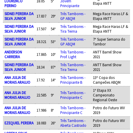
LOURENCO
18.05
5º
Jovem
Etapa ANTT
PERINO
Principiante
SIDNEI PEREIRA DA
Três Tambores -
Mega Race Haras LF &
17.837
29º
SILVA JUNIOR
GP ABQM
Etapa ANTT
SIDNEI PEREIRA DA
Três Tambores -
Mega Race Haras LF &
17.507
54º
SILVA JUNIOR
Tira Teima
Etapa ANTT
SIDNEI PEREIRA DA
Três Tambores -
7ª Super Semana do
18.321
53º
SILVA JUNIOR
GP ABQM
Tambor
ANDERSON
Três Tambores -
ANTT Barrel Show
17.865
10º
CARREIRA
Prof. Light
2021
SIDNEI PEREIRA DA
Três Tambores -
ANTT Barrel Show
18.34
87º
SILVA JUNIOR
Tira Teima
2021
ANA JULIA DE
Três Tambores -
13ª Copa dos
17.92
14º
MORAIS ARAUJO
Principiante B
Campeões ABQM
1ª Etapa XX
ANA JULIA DE
Três Tambores -
22.585
9º
Campeonato
MORAIS ARAUJO
Principiante C
Regional Oeste
ANA JULIA DE
Três Tambores -
Potro do Futuro WV
17.986
8º
MORAIS ARAUJO
Principiante C
2019
Três Tambores -
Potro do Futuro WV
EZEQUIEL PEREIRA
18.083
26º
Aberta Castrado
2019