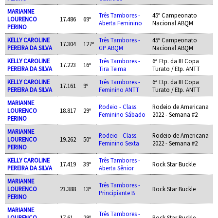
MARIANNE
Três Tambores -
45º Campeonato
LOURENCO
17.486
69º
Aberta Feminino
Nacional ABQM
PERINO
KELLY CAROLINE
Três Tambores -
45º Campeonato
17.304
127º
PEREIRA DA SILVA
GP ABQM
Nacional ABQM
KELLY CAROLINE
Três Tambores -
6ª Etp. da III Copa
17.223
16º
PEREIRA DA SILVA
Tira Teima
Turato / Etp. ANTT
KELLY CAROLINE
Três Tambores -
6ª Etp. da III Copa
17.161
9º
PEREIRA DA SILVA
Feminino ANTT
Turato / Etp. ANTT
MARIANNE
Rodeio - Class.
Rodeio de Americana
LOURENCO
18.817
29º
Feminino Sábado
2022 - Semana #2
PERINO
MARIANNE
Rodeio - Class.
Rodeio de Americana
LOURENCO
19.262
50º
Feminino Sexta
2022 - Semana #2
PERINO
KELLY CAROLINE
Três Tambores -
17.419
39º
Rock Star Buckle
PEREIRA DA SILVA
Aberta Sênior
MARIANNE
Três Tambores -
LOURENCO
23.388
13º
Rock Star Buckle
Principiante B
PERINO
MARIANNE
Três Tambores -
LOURENCO
17.61
29º
Rock Star Buckle