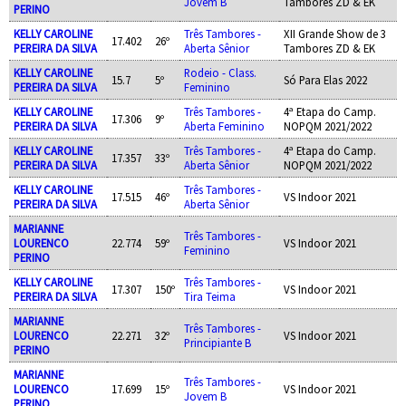
Jovem B
Tambores ZD & EK
PERINO
KELLY CAROLINE
Três Tambores -
XII Grande Show de 3
17.402
26º
PEREIRA DA SILVA
Aberta Sênior
Tambores ZD & EK
KELLY CAROLINE
Rodeio - Class.
15.7
5º
Só Para Elas 2022
PEREIRA DA SILVA
Feminino
KELLY CAROLINE
Três Tambores -
4ª Etapa do Camp.
17.306
9º
PEREIRA DA SILVA
Aberta Feminino
NOPQM 2021/2022
KELLY CAROLINE
Três Tambores -
4ª Etapa do Camp.
17.357
33º
PEREIRA DA SILVA
Aberta Sênior
NOPQM 2021/2022
KELLY CAROLINE
Três Tambores -
17.515
46º
VS Indoor 2021
PEREIRA DA SILVA
Aberta Sênior
MARIANNE
Três Tambores -
LOURENCO
22.774
59º
VS Indoor 2021
Feminino
PERINO
KELLY CAROLINE
Três Tambores -
17.307
150º
VS Indoor 2021
PEREIRA DA SILVA
Tira Teima
MARIANNE
Três Tambores -
LOURENCO
22.271
32º
VS Indoor 2021
Principiante B
PERINO
MARIANNE
Três Tambores -
LOURENCO
17.699
15º
VS Indoor 2021
Jovem B
PERINO