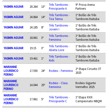
Três Tambores -
9ª Prova Arena
YASMIN AGUIAR
20.264
13º
Principiante A
Partners
Três Tambores -
1º Bolão de Três
YASMIN AGUIAR
24.864
14º
Tira Teima
Tambores Itaituba
Três Tambores -
1º Bolão de Três
YASMIN AGUIAR
24.185
8º
Jovem I
Tambores Itaituba
Três Tambores -
1º Bolão de Três
YASMIN AGUIAR
18.841
3º
Feminino
Tambores Itaituba
Três Tambores -
1º Bolão de Três
YASMIN AGUIAR
19.15
3º
Aberta Livre
Tambores Itaituba
Três Tambores -
1º Bolão de Três
YASMIN AGUIAR
19.461
1º
Kids
Tambores Itaituba
MARIANNE
2ª Etapa Circuito 3T
LOURENCO
17.593
24º
Rodeio - Feminino
2025
PERINO
MARIANNE
Rodeio - Class.
Rodeio Gigante
LOURENCO
14.044
25º
Feminino
Vermelho 2025
PERINO
MARIANNE
Três Tambores -
1º Etapa XXIX
LOURENCO
17.861
5º
Principiante C
Campeonato NBQM
PERINO