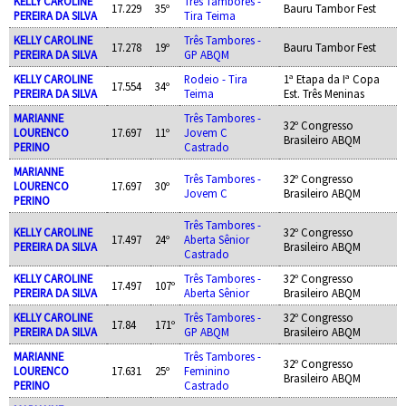
KELLY CAROLINE
Três Tambores -
17.229
35º
Bauru Tambor Fest
PEREIRA DA SILVA
Tira Teima
KELLY CAROLINE
Três Tambores -
17.278
19º
Bauru Tambor Fest
PEREIRA DA SILVA
GP ABQM
KELLY CAROLINE
Rodeio - Tira
1ª Etapa da Iª Copa
17.554
34º
PEREIRA DA SILVA
Teima
Est. Três Meninas
MARIANNE
Três Tambores -
32º Congresso
LOURENCO
17.697
11º
Jovem C
Brasileiro ABQM
PERINO
Castrado
MARIANNE
Três Tambores -
32º Congresso
LOURENCO
17.697
30º
Jovem C
Brasileiro ABQM
PERINO
Três Tambores -
KELLY CAROLINE
32º Congresso
17.497
24º
Aberta Sênior
PEREIRA DA SILVA
Brasileiro ABQM
Castrado
KELLY CAROLINE
Três Tambores -
32º Congresso
17.497
107º
PEREIRA DA SILVA
Aberta Sênior
Brasileiro ABQM
KELLY CAROLINE
Três Tambores -
32º Congresso
17.84
171º
PEREIRA DA SILVA
GP ABQM
Brasileiro ABQM
MARIANNE
Três Tambores -
32º Congresso
LOURENCO
17.631
25º
Feminino
Brasileiro ABQM
PERINO
Castrado