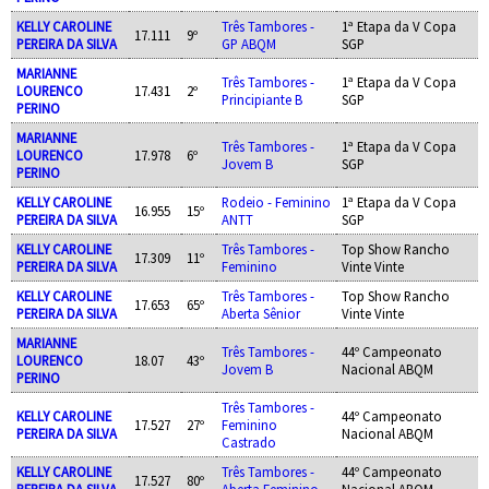
KELLY CAROLINE
Três Tambores -
1ª Etapa da V Copa
17.111
9º
PEREIRA DA SILVA
GP ABQM
SGP
MARIANNE
Três Tambores -
1ª Etapa da V Copa
LOURENCO
17.431
2º
Principiante B
SGP
PERINO
MARIANNE
Três Tambores -
1ª Etapa da V Copa
LOURENCO
17.978
6º
Jovem B
SGP
PERINO
KELLY CAROLINE
Rodeio - Feminino
1ª Etapa da V Copa
16.955
15º
PEREIRA DA SILVA
ANTT
SGP
KELLY CAROLINE
Três Tambores -
Top Show Rancho
17.309
11º
PEREIRA DA SILVA
Feminino
Vinte Vinte
KELLY CAROLINE
Três Tambores -
Top Show Rancho
17.653
65º
PEREIRA DA SILVA
Aberta Sênior
Vinte Vinte
MARIANNE
Três Tambores -
44º Campeonato
LOURENCO
18.07
43º
Jovem B
Nacional ABQM
PERINO
Três Tambores -
KELLY CAROLINE
44º Campeonato
17.527
27º
Feminino
PEREIRA DA SILVA
Nacional ABQM
Castrado
KELLY CAROLINE
Três Tambores -
44º Campeonato
17.527
80º
PEREIRA DA SILVA
Aberta Feminino
Nacional ABQM