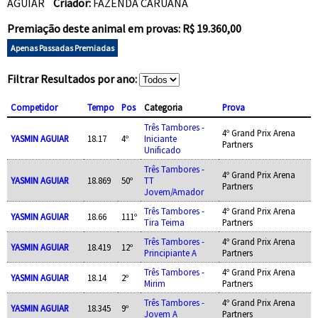
AGUIAR
Criador:
FAZENDA CARUANA
Premiação deste animal em provas: R$ 19.360,00
Apenas Passadas Premiadas
Filtrar Resultados por ano:
Competidor
Tempo
Pos
Categoria
Prova
Três Tambores -
4º Grand Prix Arena
YASMIN AGUIAR
18.17
4º
Iniciante
Partners
Unificado
Três Tambores -
4º Grand Prix Arena
YASMIN AGUIAR
18.869
50º
TT
Partners
Jovem/Amador
Três Tambores -
4º Grand Prix Arena
YASMIN AGUIAR
18.66
111º
Tira Teima
Partners
Três Tambores -
4º Grand Prix Arena
YASMIN AGUIAR
18.419
12º
Principiante A
Partners
Três Tambores -
4º Grand Prix Arena
YASMIN AGUIAR
18.14
2º
Mirim
Partners
Três Tambores -
4º Grand Prix Arena
YASMIN AGUIAR
18.345
9º
Jovem A
Partners