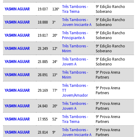
Três Tambores -
9ª Edição Rancho
YASMIN AGUIAR
19.037
126º
Tira Teima
Soberano
Três Tambores -
9ª Edição Rancho
YASMIN AGUIAR
18.888
3º
Jovem Iniciante A
Soberano
Três Tambores -
9ª Edição Rancho
YASMIN AGUIAR
19.817
20º
Principiante A
Soberano
Três Tambores -
9ª Edição Rancho
YASMIN AGUIAR
23.249
12º
Mirim
Soberano
Três Tambores -
9ª Edição Rancho
YASMIN AGUIAR
23.885
24º
Jovem A
Soberano
Três Tambores -
9ª Prova Arena
YASMIN AGUIAR
28.891
13º
Mirim
Partners
Três Tambores -
9ª Prova Arena
YASMIN AGUIAR
29.169
77º
TT
Partners
Jovem/Amador
Três Tambores -
9ª Prova Arena
YASMIN AGUIAR
24.843
20º
Jovem A
Partners
Três Tambores -
9ª Prova Arena
YASMIN AGUIAR
17.955
52º
Tira Teima
Partners
Três Tambores -
9ª Prova Arena
YASMIN AGUIAR
23.814
9º
Jovem Iniciante A
Partners