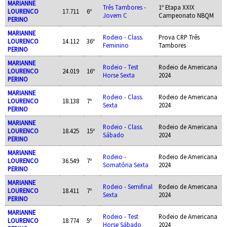
MARIANNE
Três Tambores -
1º Etapa XXIX
LOURENCO
17.711
6º
Jovem C
Campeonato NBQM
PERINO
MARIANNE
Rodeio - Class.
Prova CRP Três
LOURENCO
14.112
36º
Feminino
Tambores
PERINO
MARIANNE
Rodeio - Test
Rodeio de Americana
LOURENCO
24.019
16º
Horse Sexta
2024
PERINO
MARIANNE
Rodeio - Class.
Rodeio de Americana
LOURENCO
18.138
7º
Sexta
2024
PERINO
MARIANNE
Rodeio - Class.
Rodeio de Americana
LOURENCO
18.425
15º
Sábado
2024
PERINO
MARIANNE
Rodeio -
Rodeio de Americana
LOURENCO
36.549
7º
Somatória Sexta
2024
PERINO
MARIANNE
Rodeio - Semifinal
Rodeio de Americana
LOURENCO
18.411
7º
Sexta
2024
PERINO
MARIANNE
Rodeio - Test
Rodeio de Americana
LOURENCO
18.774
5º
Horse Sábado
2024