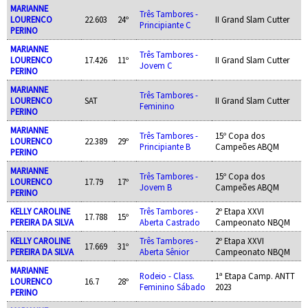
MARIANNE
Três Tambores -
LOURENCO
22.603
24º
II Grand Slam Cutter
Principiante C
PERINO
MARIANNE
Três Tambores -
LOURENCO
17.426
11º
II Grand Slam Cutter
Jovem C
PERINO
MARIANNE
Três Tambores -
LOURENCO
SAT
II Grand Slam Cutter
Feminino
PERINO
MARIANNE
Três Tambores -
15º Copa dos
LOURENCO
22.389
29º
Principiante B
Campeões ABQM
PERINO
MARIANNE
Três Tambores -
15º Copa dos
LOURENCO
17.79
17º
Jovem B
Campeões ABQM
PERINO
KELLY CAROLINE
Três Tambores -
2º Etapa XXVI
17.788
15º
PEREIRA DA SILVA
Aberta Castrado
Campeonato NBQM
KELLY CAROLINE
Três Tambores -
2º Etapa XXVI
17.669
31º
PEREIRA DA SILVA
Aberta Sênior
Campeonato NBQM
MARIANNE
Rodeio - Class.
1ª Etapa Camp. ANTT
LOURENCO
16.7
28º
Feminino Sábado
2023
PERINO