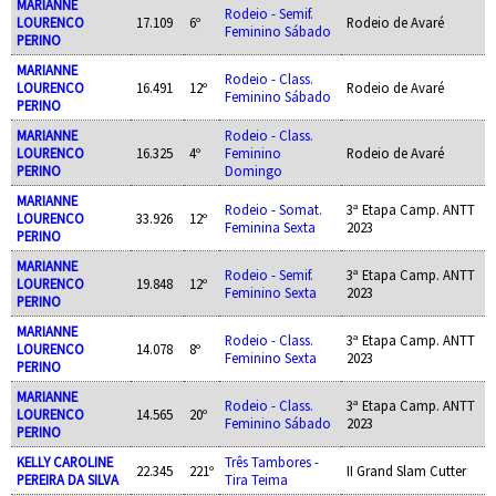
MARIANNE
Rodeio - Semif.
LOURENCO
17.109
6º
Rodeio de Avaré
Feminino Sábado
PERINO
MARIANNE
Rodeio - Class.
LOURENCO
16.491
12º
Rodeio de Avaré
Feminino Sábado
PERINO
MARIANNE
Rodeio - Class.
LOURENCO
16.325
4º
Feminino
Rodeio de Avaré
PERINO
Domingo
MARIANNE
Rodeio - Somat.
3ª Etapa Camp. ANTT
LOURENCO
33.926
12º
Feminina Sexta
2023
PERINO
MARIANNE
Rodeio - Semif.
3ª Etapa Camp. ANTT
LOURENCO
19.848
12º
Feminino Sexta
2023
PERINO
MARIANNE
Rodeio - Class.
3ª Etapa Camp. ANTT
LOURENCO
14.078
8º
Feminino Sexta
2023
PERINO
MARIANNE
Rodeio - Class.
3ª Etapa Camp. ANTT
LOURENCO
14.565
20º
Feminino Sábado
2023
PERINO
KELLY CAROLINE
Três Tambores -
22.345
221º
II Grand Slam Cutter
PEREIRA DA SILVA
Tira Teima