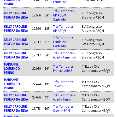
Feminino
PERINO
Três Tambores -
KELLY CAROLINE
31º Congresso
17.556
54º
GP ABQM
PEREIRA DA SILVA
Brasileiro ABQM
Castrado
KELLY CAROLINE
Três Tambores -
31º Congresso
17.556
188º
PEREIRA DA SILVA
GP ABQM
Brasileiro ABQM
Três Tambores -
KELLY CAROLINE
31º Congresso
17.717
31º
Feminino
PEREIRA DA SILVA
Brasileiro ABQM
Castrado
KELLY CAROLINE
Três Tambores -
31º Congresso
17.717
84º
PEREIRA DA SILVA
Aberta Feminino
Brasileiro ABQM
MARIANNE
Três Tambores -
4º Etapa XXV
LOURENCO
22.999
14º
Principiante B
Campeonato NBQM
PERINO
MARIANNE
Três Tambores -
4º Etapa XXV
LOURENCO
22.474
19º
Jovem B
Campeonato NBQM
PERINO
KELLY CAROLINE
Três Tambores -
4º Etapa XXV
27.666
43º
PEREIRA DA SILVA
Aberta Sênior
Campeonato NBQM
KELLY CAROLINE
Três Tambores -
4º Etapa XXV
17.783
107º
PEREIRA DA SILVA
Open NBQM
Campeonato NBQM