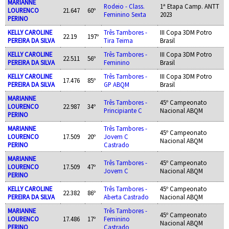
MARIANNE
Rodeio - Class.
1ª Etapa Camp. ANTT
LOURENCO
21.647
60º
Feminino Sexta
2023
PERINO
KELLY CAROLINE
Três Tambores -
III Copa 3DM Potro
22.19
197º
PEREIRA DA SILVA
Tira Teima
Brasil
KELLY CAROLINE
Três Tambores -
III Copa 3DM Potro
22.511
56º
PEREIRA DA SILVA
Feminino
Brasil
KELLY CAROLINE
Três Tambores -
III Copa 3DM Potro
17.476
85º
PEREIRA DA SILVA
GP ABQM
Brasil
MARIANNE
Três Tambores -
45º Campeonato
LOURENCO
22.987
34º
Principiante C
Nacional ABQM
PERINO
MARIANNE
Três Tambores -
45º Campeonato
LOURENCO
17.509
20º
Jovem C
Nacional ABQM
PERINO
Castrado
MARIANNE
Três Tambores -
45º Campeonato
LOURENCO
17.509
47º
Jovem C
Nacional ABQM
PERINO
KELLY CAROLINE
Três Tambores -
45º Campeonato
22.382
86º
PEREIRA DA SILVA
Aberta Castrado
Nacional ABQM
MARIANNE
Três Tambores -
45º Campeonato
LOURENCO
17.486
17º
Feminino
Nacional ABQM
PERINO
Castrado