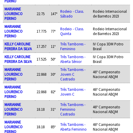
PERINO
MARIANNE
Rodeio - Class.
Rodeio Internacional
LOURENCO
22.75
147º
Sábado
de Barretos 2023
PERINO
MARIANNE
Rodeio - Class.
Rodeio Internacional
LOURENCO
17.775
77º
Quinta
de Barretos 2023
PERINO
KELLY CAROLINE
Três Tambores -
IV Copa 3DM Potro
17.257
11º
PEREIRA DA SILVA
Feminino
Brasil
KELLY CAROLINE
Três Tambores -
IV Copa 3DM Potro
17.525
50º
PEREIRA DA SILVA
Aberta Sênior
Brasil
MARIANNE
Três Tambores -
46º Campeonato
LOURENCO
22.868
30º
Jovem C
Nacional ABQM
PERINO
Castrado
MARIANNE
Três Tambores -
46º Campeonato
LOURENCO
22.868
82º
Jovem C
Nacional ABQM
PERINO
MARIANNE
Três Tambores -
46º Campeonato
LOURENCO
18.18
31º
Feminino
Nacional ABQM
PERINO
Castrado
MARIANNE
Três Tambores -
46º Campeonato
LOURENCO
18.18
85º
Aberta Feminino
Nacional ABQM
PERINO