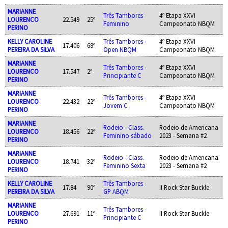
MARIANNE
Três Tambores -
4º Etapa XXVI
LOURENCO
22.549
25º
Feminino
Campeonato NBQM
PERINO
KELLY CAROLINE
Três Tambores -
4º Etapa XXVI
17.406
68º
PEREIRA DA SILVA
Open NBQM
Campeonato NBQM
MARIANNE
Três Tambores -
4º Etapa XXVI
LOURENCO
17.547
2º
Principiante C
Campeonato NBQM
PERINO
MARIANNE
Três Tambores -
4º Etapa XXVI
LOURENCO
22.432
22º
Jovem C
Campeonato NBQM
PERINO
MARIANNE
Rodeio - Class.
Rodeio de Americana
LOURENCO
18.456
22º
Feminino sábado
2023 - Semana #2
PERINO
MARIANNE
Rodeio - Class.
Rodeio de Americana
LOURENCO
18.741
32º
Feminino Sexta
2023 - Semana #2
PERINO
KELLY CAROLINE
Três Tambores -
17.84
90º
II Rock Star Buckle
PEREIRA DA SILVA
GP ABQM
MARIANNE
Três Tambores -
LOURENCO
27.691
11º
II Rock Star Buckle
Principiante C
PERINO