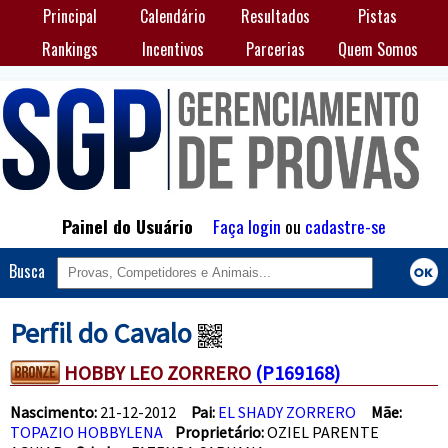
Principal
Calendário
Resultados
Pistas
Rankings
Incentivos
Parcerias
Quem Somos
Painel do Usuário
Faça login
ou
cadastre-se
Busca
Perfil do Cavalo
HOBBY LEO ZORRERO
(P169168)
Nascimento:
21-12-2012
Pai:
EL SHADY ZORRERO
Mãe:
TOPAZIO HOBBYLENA
Proprietário:
OZIEL PARENTE