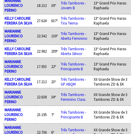
MARIANNE
Três Tambores -
13º Grand Prix Haras
LOURENCO
18.132
30º
Jovem B
Raphaela
PERINO
KELLY CAROLINE
Três Tambores -
13º Grand Prix Haras
27.624
637º
PEREIRA DA SILVA
Tira Teima
Raphaela
MARIANNE
Três Tambores -
13º Grand Prix Haras
LOURENCO
22.342
130º
Aberta Feminino
Raphaela
PERINO
KELLY CAROLINE
Três Tambores -
13º Grand Prix Haras
22.982
209º
PEREIRA DA SILVA
Aberta Sênior
Raphaela
MARIANNE
Três Tambores -
13º Grand Prix Haras
LOURENCO
17.933
22º
Principiante B
Raphaela
PERINO
KELLY CAROLINE
Três Tambores -
XII Grande Show de 3
17.212
23º
PEREIRA DA SILVA
GP ABQM
Tambores ZD & EK
MARIANNE
Três Tambores -
XII Grande Show de 3
LOURENCO
22.638
34º
Feminino Class.
Tambores ZD & EK
PERINO
MARIANNE
Três Tambores -
XII Grande Show de 3
LOURENCO
23.195
7º
Principiante B
Tambores ZD & EK
PERINO
MARIANNE
Três Tambores -
XII Grande Show de 3
LOURENCO
22.736
6º