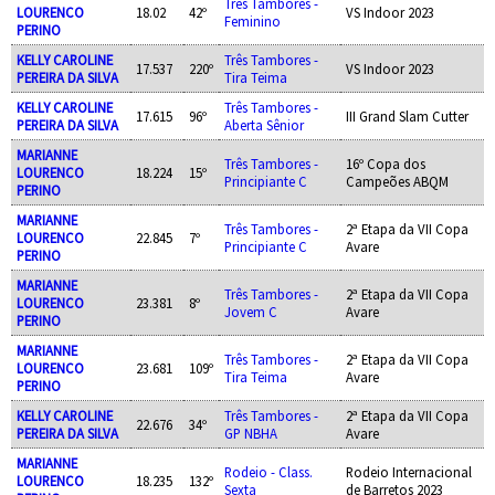
Três Tambores -
LOURENCO
18.02
42º
VS Indoor 2023
Feminino
PERINO
KELLY CAROLINE
Três Tambores -
17.537
220º
VS Indoor 2023
PEREIRA DA SILVA
Tira Teima
KELLY CAROLINE
Três Tambores -
17.615
96º
III Grand Slam Cutter
PEREIRA DA SILVA
Aberta Sênior
MARIANNE
Três Tambores -
16º Copa dos
LOURENCO
18.224
15º
Principiante C
Campeões ABQM
PERINO
MARIANNE
Três Tambores -
2ª Etapa da VII Copa
LOURENCO
22.845
7º
Principiante C
Avare
PERINO
MARIANNE
Três Tambores -
2ª Etapa da VII Copa
LOURENCO
23.381
8º
Jovem C
Avare
PERINO
MARIANNE
Três Tambores -
2ª Etapa da VII Copa
LOURENCO
23.681
109º
Tira Teima
Avare
PERINO
KELLY CAROLINE
Três Tambores -
2ª Etapa da VII Copa
22.676
34º
PEREIRA DA SILVA
GP NBHA
Avare
MARIANNE
Rodeio - Class.
Rodeio Internacional
LOURENCO
18.235
132º
Sexta
de Barretos 2023