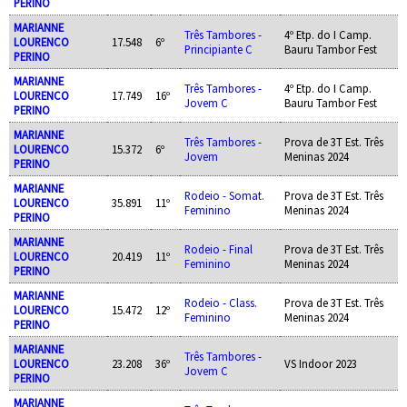
PERINO
MARIANNE
Três Tambores -
4º Etp. do I Camp.
LOURENCO
17.548
6º
Principiante C
Bauru Tambor Fest
PERINO
MARIANNE
Três Tambores -
4º Etp. do I Camp.
LOURENCO
17.749
16º
Jovem C
Bauru Tambor Fest
PERINO
MARIANNE
Três Tambores -
Prova de 3T Est. Três
LOURENCO
15.372
6º
Jovem
Meninas 2024
PERINO
MARIANNE
Rodeio - Somat.
Prova de 3T Est. Três
LOURENCO
35.891
11º
Feminino
Meninas 2024
PERINO
MARIANNE
Rodeio - Final
Prova de 3T Est. Três
LOURENCO
20.419
11º
Feminino
Meninas 2024
PERINO
MARIANNE
Rodeio - Class.
Prova de 3T Est. Três
LOURENCO
15.472
12º
Feminino
Meninas 2024
PERINO
MARIANNE
Três Tambores -
LOURENCO
23.208
36º
VS Indoor 2023
Jovem C
PERINO
MARIANNE