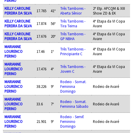
PERINO
KELLY CAROLINE
Três Tambores -
2ª Etp. APCQM & XIII
17.765
41º
PEREIRA DA SILVA
Aberta Sênior
Show ZD & EK
KELLY CAROLINE
Três Tambores -
4ª Etapa da VI Copa
17.874
56º
PEREIRA DA SILVA
Tira Teima
Avare
KELLY CAROLINE
Três Tambores -
4ª Etapa da VI Copa
17.676
20º
PEREIRA DA SILVA
GP NBHA
Avare
MARIANNE
Três Tambores -
4ª Etapa da VI Copa
LOURENCO
17.46
1º
Principiante C
Avare
PERINO
MARIANNE
Três Tambores -
4ª Etapa da VI Copa
LOURENCO
17.476
4º
Jovem C
Avare
PERINO
MARIANNE
Rodeio - Somat.
LOURENCO
38.226
9º
Feminina
Rodeio de Avaré
PERINO
Domingo
MARIANNE
Rodeio - Somat.
LOURENCO
33.6
7º
Rodeio de Avaré
Feminina Sábado
PERINO
MARIANNE
Rodeio - Semif.
LOURENCO
21.901
9º
Feminino
Rodeio de Avaré
PERINO
Domingo