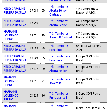
Três Tambores -
KELLY CAROLINE
44º Campeonato
17.299
25º
Aberta Sênior
PEREIRA DA SILVA
Nacional ABQM
Castrado
KELLY CAROLINE
Três Tambores -
44º Campeonato
17.299
91º
PEREIRA DA SILVA
Aberta Sênior
Nacional ABQM
MARIANNE
Três Tambores -
44º Campeonato
LOURENCO
18.07
15º
Jovem B Castrado
Nacional ABQM
PERINO
KELLY CAROLINE
Três Tambores -
5ª Etapa Copa NSG
16.896
25º
PEREIRA DA SILVA
Feminino
2021
KELLY CAROLINE
Três Tambores -
II Copa 3DM Potro
17.863
55º
PEREIRA DA SILVA
Feminino
Brasil
KELLY CAROLINE
Três Tambores -
II Copa 3DM Potro
17.437
89º
PEREIRA DA SILVA
Aberta Sênior
Brasil
MARIANNE
Três Tambores -
II Copa 3DM Potro
LOURENCO
18.02
21º
Jovem B
Brasil
PERINO
MARIANNE
Três Tambores -
II Copa 3DM Potro
LOURENCO
23.715
36º
Principiante B
Brasil
PERINO
MARIANNE
Três Tambores -
Mega Race Haras LF &