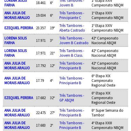
LORENA SOLIS
Três Tambores -
1º Etapa XXIV
18.461
6º
FARHA
Jovem B
Campeonato NBQM
ANA JULIA DE
Três Tambores -
1º Etapa XXIV
19.034
6º
MORAIS ARAUJO
Principiante C
Campeonato NBQM
Três Tambores -
1º Etapa XXIV
EZEQUIEL PEREIRA
23.357
19º
Aberta Castrado
Campeonato NBQM
LORENA SOLIS
Três Tambores -
42º Campeonato
17.971
3º
FARHA
Jovem B Castrado
Nacional ABQM
LORENA SOLIS
Três Tambores -
42º Campeonato
17.971
21º
FARHA
Jovem B Class.
Nacional ABQM
ANA JULIA DE
Três Tambores -
42º Campeonato
17.792
12º
MORAIS ARAUJO
Principiante B
Nacional ABQM
6ª Etapa XIX
ANA JULIA DE
Três Tambores -
17.79
4º
Campeonato
MORAIS ARAUJO
Principiante B
Regional Oeste
6ª Etapa XIX
Três Tambores -
EZEQUIEL PEREIRA
17.682
32º
Campeonato
GP ABQM
Regional Oeste
ANA JULIA DE
Três Tambores -
6ª Super Semana do
22.475
27º
MORAIS ARAUJO
Principiante B
Tambor
ANA JULIA DE
Três Tambores -
4º Etapa XXIII
17.683
2º
MORAIS ARAUJO
Principiante B
Campeonato NBQM