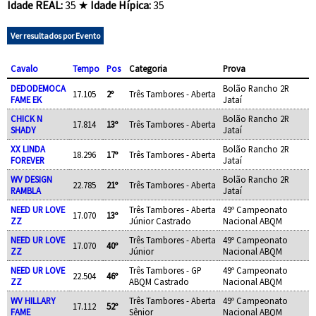
Idade REAL:
35 ★
Idade Hípica:
35
Ver resultados por Evento
Cavalo
Tempo
Pos
Categoria
Prova
DEDODEMOCA
Bolão Rancho 2R
17.105
2º
Três Tambores - Aberta
FAME EK
Jataí
CHICK N
Bolão Rancho 2R
17.814
13º
Três Tambores - Aberta
SHADY
Jataí
XX LINDA
Bolão Rancho 2R
18.296
17º
Três Tambores - Aberta
FOREVER
Jataí
WV DESIGN
Bolão Rancho 2R
22.785
21º
Três Tambores - Aberta
RAMBLA
Jataí
NEED UR LOVE
Três Tambores - Aberta
49º Campeonato
17.070
13º
ZZ
Júnior Castrado
Nacional ABQM
NEED UR LOVE
Três Tambores - Aberta
49º Campeonato
17.070
40º
ZZ
Júnior
Nacional ABQM
NEED UR LOVE
Três Tambores - GP
49º Campeonato
22.504
46º
ZZ
ABQM Castrado
Nacional ABQM
WV HILLARY
Três Tambores - Aberta
49º Campeonato
17.112
52º
FAME
Sênior
Nacional ABQM