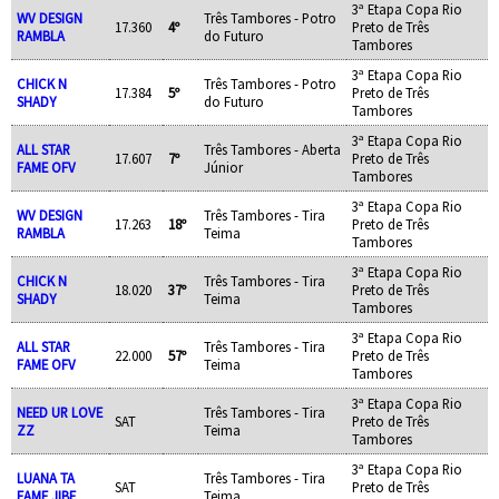
3ª Etapa Copa Rio
WV DESIGN
Três Tambores - Potro
17.360
4º
Preto de Três
RAMBLA
do Futuro
Tambores
3ª Etapa Copa Rio
CHICK N
Três Tambores - Potro
17.384
5º
Preto de Três
SHADY
do Futuro
Tambores
3ª Etapa Copa Rio
ALL STAR
Três Tambores - Aberta
17.607
7º
Preto de Três
FAME OFV
Júnior
Tambores
3ª Etapa Copa Rio
WV DESIGN
Três Tambores - Tira
17.263
18º
Preto de Três
RAMBLA
Teima
Tambores
3ª Etapa Copa Rio
CHICK N
Três Tambores - Tira
18.020
37º
Preto de Três
SHADY
Teima
Tambores
3ª Etapa Copa Rio
ALL STAR
Três Tambores - Tira
22.000
57º
Preto de Três
FAME OFV
Teima
Tambores
3ª Etapa Copa Rio
NEED UR LOVE
Três Tambores - Tira
SAT
Preto de Três
ZZ
Teima
Tambores
3ª Etapa Copa Rio
LUANA TA
Três Tambores - Tira
SAT
Preto de Três
FAME JIBF
Teima