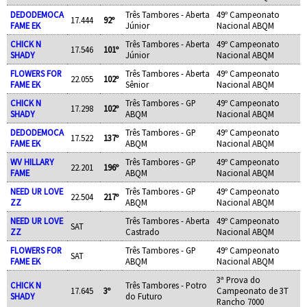
DEDODEMOCA
Três Tambores - Aberta
49º Campeonato
17.444
92º
FAME EK
Júnior
Nacional ABQM
CHICK N
Três Tambores - Aberta
49º Campeonato
17.546
101º
SHADY
Júnior
Nacional ABQM
FLOWERS FOR
Três Tambores - Aberta
49º Campeonato
22.055
102º
FAME EK
Sênior
Nacional ABQM
CHICK N
Três Tambores - GP
49º Campeonato
17.298
102º
SHADY
ABQM
Nacional ABQM
DEDODEMOCA
Três Tambores - GP
49º Campeonato
17.522
137º
FAME EK
ABQM
Nacional ABQM
WV HILLARY
Três Tambores - GP
49º Campeonato
22.201
196º
FAME
ABQM
Nacional ABQM
NEED UR LOVE
Três Tambores - GP
49º Campeonato
22.504
217º
ZZ
ABQM
Nacional ABQM
NEED UR LOVE
Três Tambores - Aberta
49º Campeonato
SAT
ZZ
Castrado
Nacional ABQM
FLOWERS FOR
Três Tambores - GP
49º Campeonato
SAT
FAME EK
ABQM
Nacional ABQM
3ª Prova do
CHICK N
Três Tambores - Potro
17.645
3º
Campeonato de 3T
SHADY
do Futuro
Rancho 7000