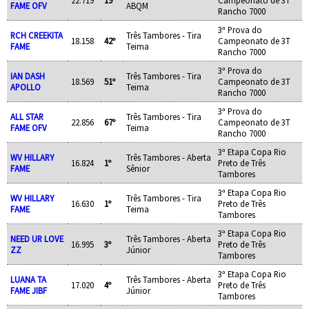
22.719
19º
Campeonato de 3T
FAME OFV
ABQM
Rancho 7000
3ª Prova do
RCH CREEKITA
Três Tambores - Tira
18.158
42º
Campeonato de 3T
FAME
Teima
Rancho 7000
3ª Prova do
IAN DASH
Três Tambores - Tira
18.569
51º
Campeonato de 3T
APOLLO
Teima
Rancho 7000
3ª Prova do
ALL STAR
Três Tambores - Tira
22.856
67º
Campeonato de 3T
FAME OFV
Teima
Rancho 7000
3ª Etapa Copa Rio
WV HILLARY
Três Tambores - Aberta
16.824
1º
Preto de Três
FAME
Sênior
Tambores
3ª Etapa Copa Rio
WV HILLARY
Três Tambores - Tira
16.630
1º
Preto de Três
FAME
Teima
Tambores
3ª Etapa Copa Rio
NEED UR LOVE
Três Tambores - Aberta
16.995
3º
Preto de Três
ZZ
Júnior
Tambores
3ª Etapa Copa Rio
LUANA TA
Três Tambores - Aberta
17.020
4º
Preto de Três
FAME JIBF
Júnior
Tambores