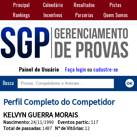
Principal
Calendário
Resultados
Pistas
Rankings
Incentivos
Parcerias
Quem Somos
Painel do Usuário
Faça login
ou
cadastre-se
Busca
Perfil Completo do Competidor
KELVYN GUERRA MORAIS
Nascimento:
24/11/1990
Eventos partic.:
117
Total de passadas:
1487
Nº de Vitórias:
12