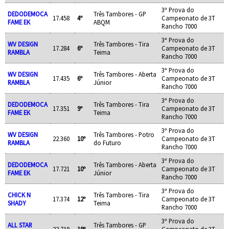
3ª Prova do
DEDODEMOCA
Três Tambores - GP
17.458
4º
Campeonato de 3T
FAME EK
ABQM
Rancho 7000
3ª Prova do
WV DESIGN
Três Tambores - Tira
17.284
6º
Campeonato de 3T
RAMBLA
Teima
Rancho 7000
3ª Prova do
WV DESIGN
Três Tambores - Aberta
17.435
6º
Campeonato de 3T
RAMBLA
Júnior
Rancho 7000
3ª Prova do
DEDODEMOCA
Três Tambores - Tira
17.351
9º
Campeonato de 3T
FAME EK
Teima
Rancho 7000
3ª Prova do
WV DESIGN
Três Tambores - Potro
22.360
10º
Campeonato de 3T
RAMBLA
do Futuro
Rancho 7000
3ª Prova do
DEDODEMOCA
Três Tambores - Aberta
17.721
10º
Campeonato de 3T
FAME EK
Júnior
Rancho 7000
3ª Prova do
CHICK N
Três Tambores - Tira
17.374
12º
Campeonato de 3T
SHADY
Teima
Rancho 7000
3ª Prova do
ALL STAR
Três Tambores - GP