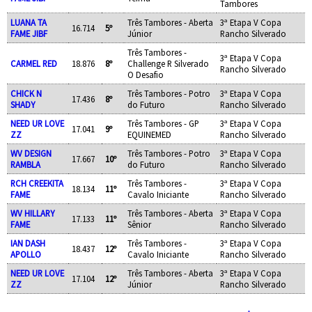
Tambores
LUANA TA
Três Tambores - Aberta
3ª Etapa V Copa
16.714
5º
FAME JIBF
Júnior
Rancho Silverado
Três Tambores -
3ª Etapa V Copa
CARMEL RED
18.876
8º
Challenge R Silverado
Rancho Silverado
O Desafio
CHICK N
Três Tambores - Potro
3ª Etapa V Copa
17.436
8º
SHADY
do Futuro
Rancho Silverado
NEED UR LOVE
Três Tambores - GP
3ª Etapa V Copa
17.041
9º
ZZ
EQUINEMED
Rancho Silverado
WV DESIGN
Três Tambores - Potro
3ª Etapa V Copa
17.667
10º
RAMBLA
do Futuro
Rancho Silverado
RCH CREEKITA
Três Tambores -
3ª Etapa V Copa
18.134
11º
FAME
Cavalo Iniciante
Rancho Silverado
WV HILLARY
Três Tambores - Aberta
3ª Etapa V Copa
17.133
11º
FAME
Sênior
Rancho Silverado
IAN DASH
Três Tambores -
3ª Etapa V Copa
18.437
12º
APOLLO
Cavalo Iniciante
Rancho Silverado
NEED UR LOVE
Três Tambores - Aberta
3ª Etapa V Copa
17.104
12º
ZZ
Júnior
Rancho Silverado