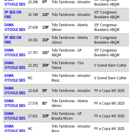
22.296
97º
Três Tambores - Amador
OTOOLE SEIS
Brasileiro ABQM
3P SEIS ON
35º Congresso
23.748
113º
Três Tambores - Amador
FIRE
Brasileiro ABQM
DAMA
Três Tambores - Aberta
35º Congresso
27.626
128º
OTOOLE SEIS
Sênior
Brasileiro ABQM
3P SEIS ON
Três Tambores - Aberta
35º Congresso
18.181
132º
FIRE
Júnior
Brasileiro ABQM
DAMA
Três Tambores - GP
35º Congresso
17.757
151º
OTOOLE SEIS
ABQM
Brasileiro ABQM
DAMA
Três Tambores - Tira
22.292
254º
V Grand Slam Cutter
OTOOLE SEIS
Teima
DAMA
Três Tambores - Amador
NC
V Grand Slam Cutter
OTOOLE SEIS
Masc.
DAMA
22.418
50º
Três Tambores - Amador
PF e Copa WV 2025
OTOOLE SEIS
DAMA
Três Tambores - Aberta
17.576
81º
PF e Copa WV 2025
OTOOLE SEIS
Sênior
DAMA
Três Tambores - GP
17.621
219º
PF e Copa WV 2025
OTOOLE SEIS
Brasita Moon
DAMA
Três Tambores - Amador
NC
PF e Copa WV 2025
OTOOLE SEIS
Masc.