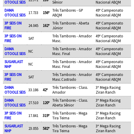
OTOOLE SEIS
Sênior
Nacional ABQM
DAMA
Três Tambores - GP
49º Campeonato
17.733
156º
OTOOLE SEIS
ABQM
Nacional ABQM
3P SEIS ON
Três Tambores - Aberta
49º Campeonato
24.045
162º
FIRE
Júnior
Nacional ABQM
3P SEIS ON
Três Tambores - Amador
49º Campeonato
SAT
FIRE
Masc.
Nacional ABQM
DAMA
Três Tambores - Amador
49º Campeonato
NC
OTOOLE SEIS
Masc. Final
Nacional ABQM
SUGARLAST
Três Tambores - Amador
49º Campeonato
NC
NHP
Masc. Final
Nacional ABQM
3P SEIS ON
Três Tambores - Amador
49º Campeonato
SAT
FIRE
Masc.Castrado
Nacional ABQM
DAMA
Três Tambores - Class.
3ª Mega Racing
33.186
42º
OTOOLE SEIS
Amador
Ziran Ranch
DAMA
Três Tambores - Class.
3ª Mega Racing
27.510
120º
OTOOLE SEIS
Aberta Sênior
Ziran Ranch
3P SEIS ON
Três Tambores - Mega
3ª Mega Racing
17.841
319º
FIRE
Tira Teima
Ziran Ranch
SUGARLAST
Três Tambores - Mega
3ª Mega Racing
23.055
582º
NHP
Tira Teima
Ziran Ranch