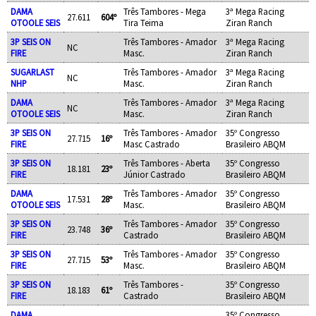
DAMA
Três Tambores - Mega
3ª Mega Racing
27.611
604º
OTOOLE SEIS
Tira Teima
Ziran Ranch
3P SEIS ON
Três Tambores - Amador
3ª Mega Racing
NC
FIRE
Masc.
Ziran Ranch
SUGARLAST
Três Tambores - Amador
3ª Mega Racing
NC
NHP
Masc.
Ziran Ranch
DAMA
Três Tambores - Amador
3ª Mega Racing
NC
OTOOLE SEIS
Masc.
Ziran Ranch
3P SEIS ON
Três Tambores - Amador
35º Congresso
27.715
16º
FIRE
Masc Castrado
Brasileiro ABQM
3P SEIS ON
Três Tambores - Aberta
35º Congresso
18.181
23º
FIRE
Júnior Castrado
Brasileiro ABQM
DAMA
Três Tambores - Amador
35º Congresso
17.531
28º
OTOOLE SEIS
Masc.
Brasileiro ABQM
3P SEIS ON
Três Tambores - Amador
35º Congresso
23.748
36º
FIRE
Castrado
Brasileiro ABQM
3P SEIS ON
Três Tambores - Amador
35º Congresso
27.715
53º
FIRE
Masc.
Brasileiro ABQM
3P SEIS ON
Três Tambores -
35º Congresso
18.183
61º
FIRE
Castrado
Brasileiro ABQM
DAMA
35º Congresso