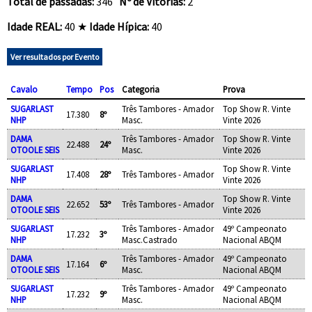
Total de passadas:
346
Nº de Vitórias:
2
Idade REAL:
40 ★
Idade Hípica:
40
Ver resultados por Evento
Cavalo
Tempo
Pos
Categoria
Prova
SUGARLAST
Três Tambores - Amador
Top Show R. Vinte
17.380
8º
NHP
Masc.
Vinte 2026
DAMA
Três Tambores - Amador
Top Show R. Vinte
22.488
24º
OTOOLE SEIS
Masc.
Vinte 2026
SUGARLAST
Top Show R. Vinte
17.408
28º
Três Tambores - Amador
NHP
Vinte 2026
DAMA
Top Show R. Vinte
22.652
53º
Três Tambores - Amador
OTOOLE SEIS
Vinte 2026
SUGARLAST
Três Tambores - Amador
49º Campeonato
17.232
3º
NHP
Masc.Castrado
Nacional ABQM
DAMA
Três Tambores - Amador
49º Campeonato
17.164
6º
OTOOLE SEIS
Masc.
Nacional ABQM
SUGARLAST
Três Tambores - Amador
49º Campeonato
17.232
9º
NHP
Masc.
Nacional ABQM