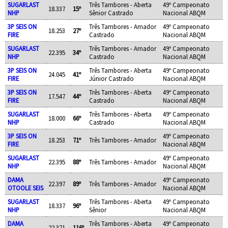
SUGARLAST
Três Tambores - Aberta
49º Campeonato
18.337
15º
NHP
Sênior Castrado
Nacional ABQM
3P SEIS ON
Três Tambores - Amador
49º Campeonato
18.253
27º
FIRE
Castrado
Nacional ABQM
SUGARLAST
Três Tambores - Amador
49º Campeonato
22.395
34º
NHP
Castrado
Nacional ABQM
3P SEIS ON
Três Tambores - Aberta
49º Campeonato
24.045
41º
FIRE
Júnior Castrado
Nacional ABQM
3P SEIS ON
Três Tambores - Aberta
49º Campeonato
17.547
44º
FIRE
Castrado
Nacional ABQM
SUGARLAST
Três Tambores - Aberta
49º Campeonato
18.000
66º
NHP
Castrado
Nacional ABQM
3P SEIS ON
49º Campeonato
18.253
71º
Três Tambores - Amador
FIRE
Nacional ABQM
SUGARLAST
49º Campeonato
22.395
88º
Três Tambores - Amador
NHP
Nacional ABQM
DAMA
49º Campeonato
22.397
89º
Três Tambores - Amador
OTOOLE SEIS
Nacional ABQM
SUGARLAST
Três Tambores - Aberta
49º Campeonato
18.337
96º
NHP
Sênior
Nacional ABQM
DAMA
Três Tambores - Aberta
49º Campeonato
22.371
116º