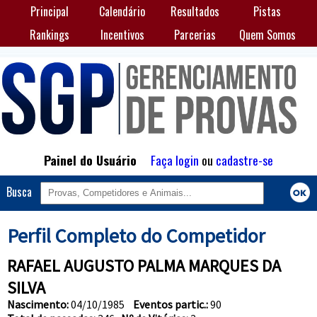
Principal
Calendário
Resultados
Pistas
Rankings
Incentivos
Parcerias
Quem Somos
Painel do Usuário
Faça login
ou
cadastre-se
Busca
Perfil Completo do Competidor
RAFAEL AUGUSTO PALMA MARQUES DA
SILVA
Nascimento:
04/10/1985
Eventos partic.:
90