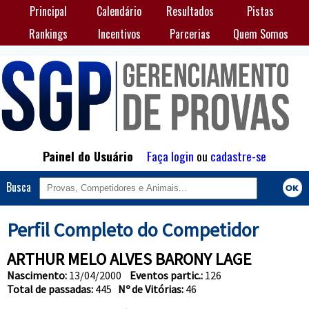
Principal
Calendário
Resultados
Pistas
Rankings
Incentivos
Parcerias
Quem Somos
Painel do Usuário
Faça login
ou
cadastre-se
Busca
Perfil Completo do Competidor
ARTHUR MELO ALVES BARONY LAGE
Nascimento:
13/04/2000
Eventos partic.:
126
Total de passadas:
445
Nº de Vitórias:
46