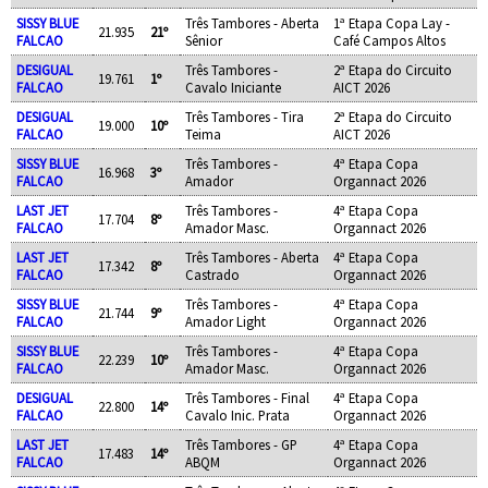
SISSY BLUE
Três Tambores - Aberta
1ª Etapa Copa Lay -
21.935
21º
FALCAO
Sênior
Café Campos Altos
DESIGUAL
Três Tambores -
2ª Etapa do Circuito
19.761
1º
FALCAO
Cavalo Iniciante
AICT 2026
DESIGUAL
Três Tambores - Tira
2ª Etapa do Circuito
19.000
10º
FALCAO
Teima
AICT 2026
SISSY BLUE
Três Tambores -
4ª Etapa Copa
16.968
3º
FALCAO
Amador
Organnact 2026
LAST JET
Três Tambores -
4ª Etapa Copa
17.704
8º
FALCAO
Amador Masc.
Organnact 2026
LAST JET
Três Tambores - Aberta
4ª Etapa Copa
17.342
8º
FALCAO
Castrado
Organnact 2026
SISSY BLUE
Três Tambores -
4ª Etapa Copa
21.744
9º
FALCAO
Amador Light
Organnact 2026
SISSY BLUE
Três Tambores -
4ª Etapa Copa
22.239
10º
FALCAO
Amador Masc.
Organnact 2026
DESIGUAL
Três Tambores - Final
4ª Etapa Copa
22.800
14º
FALCAO
Cavalo Inic. Prata
Organnact 2026
LAST JET
Três Tambores - GP
4ª Etapa Copa
17.483
14º
FALCAO
ABQM
Organnact 2026