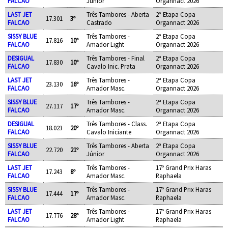
FALCAO
Júnior
Organnact 2026
LAST JET
Três Tambores - Aberta
2ª Etapa Copa
17.301
3º
FALCAO
Castrado
Organnact 2026
SISSY BLUE
Três Tambores -
2ª Etapa Copa
17.816
10º
FALCAO
Amador Light
Organnact 2026
DESIGUAL
Três Tambores - Final
2ª Etapa Copa
17.830
10º
FALCAO
Cavalo Inic. Prata
Organnact 2026
LAST JET
Três Tambores -
2ª Etapa Copa
23.130
16º
FALCAO
Amador Masc.
Organnact 2026
SISSY BLUE
Três Tambores -
2ª Etapa Copa
27.117
17º
FALCAO
Amador Masc.
Organnact 2026
DESIGUAL
Três Tambores - Class.
2ª Etapa Copa
18.023
20º
FALCAO
Cavalo Iniciante
Organnact 2026
SISSY BLUE
Três Tambores - Aberta
2ª Etapa Copa
22.720
21º
FALCAO
Júnior
Organnact 2026
LAST JET
Três Tambores -
17º Grand Prix Haras
17.243
8º
FALCAO
Amador Masc.
Raphaela
SISSY BLUE
Três Tambores -
17º Grand Prix Haras
17.444
17º
FALCAO
Amador Masc.
Raphaela
LAST JET
Três Tambores -
17º Grand Prix Haras
17.776
28º
FALCAO
Amador Light
Raphaela