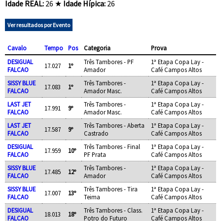
Idade REAL:
26 ★
Idade Hípica:
26
Ver resultados por Evento
Cavalo
Tempo
Pos
Categoria
Prova
DESIGUAL
Três Tambores - PF
1ª Etapa Copa Lay -
17.027
1º
FALCAO
Amador
Café Campos Altos
SISSY BLUE
Três Tambores -
1ª Etapa Copa Lay -
17.083
1º
FALCAO
Amador Masc.
Café Campos Altos
LAST JET
Três Tambores -
1ª Etapa Copa Lay -
17.991
9º
FALCAO
Amador Masc.
Café Campos Altos
LAST JET
Três Tambores - Aberta
1ª Etapa Copa Lay -
17.587
9º
FALCAO
Castrado
Café Campos Altos
DESIGUAL
Três Tambores - Final
1ª Etapa Copa Lay -
17.959
10º
FALCAO
PF Prata
Café Campos Altos
SISSY BLUE
Três Tambores -
1ª Etapa Copa Lay -
17.485
12º
FALCAO
Amador
Café Campos Altos
SISSY BLUE
Três Tambores - Tira
1ª Etapa Copa Lay -
17.007
13º
FALCAO
Teima
Café Campos Altos
DESIGUAL
Três Tambores - Class.
1ª Etapa Copa Lay -
18.013
18º
FALCAO
Potro do Futuro
Café Campos Altos