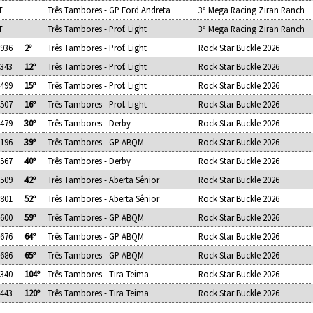
T
Três Tambores - GP Ford Andreta
3ª Mega Racing Ziran Ranch
T
Três Tambores - Prof. Light
3ª Mega Racing Ziran Ranch
.936
2º
Três Tambores - Prof. Light
Rock Star Buckle 2026
.343
12º
Três Tambores - Prof. Light
Rock Star Buckle 2026
.499
15º
Três Tambores - Prof. Light
Rock Star Buckle 2026
.507
16º
Três Tambores - Prof. Light
Rock Star Buckle 2026
.479
30º
Três Tambores - Derby
Rock Star Buckle 2026
.196
39º
Três Tambores - GP ABQM
Rock Star Buckle 2026
.567
40º
Três Tambores - Derby
Rock Star Buckle 2026
.509
42º
Três Tambores - Aberta Sênior
Rock Star Buckle 2026
.801
52º
Três Tambores - Aberta Sênior
Rock Star Buckle 2026
.600
59º
Três Tambores - GP ABQM
Rock Star Buckle 2026
.676
64º
Três Tambores - GP ABQM
Rock Star Buckle 2026
.686
65º
Três Tambores - GP ABQM
Rock Star Buckle 2026
.340
104º
Três Tambores - Tira Teima
Rock Star Buckle 2026
.443
120º
Três Tambores - Tira Teima
Rock Star Buckle 2026