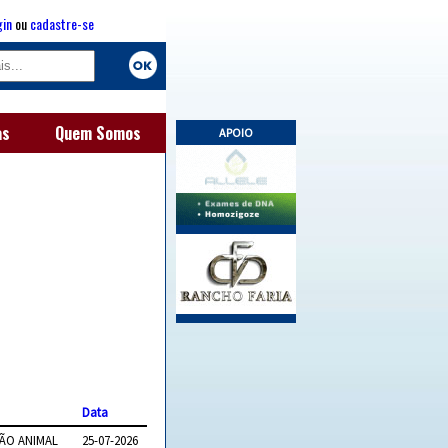
gin
ou
cadastre-se
as
Quem Somos
APOIO
Data
ÇÃO ANIMAL
25-07-2026