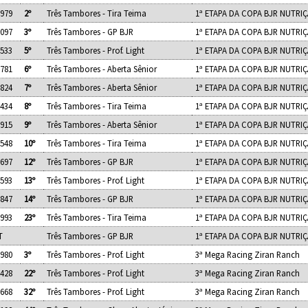
.979
2º
Três Tambores - Tira Teima
1ª ETAPA DA COPA BJR NUTRI
.097
3º
Três Tambores - GP BJR
1ª ETAPA DA COPA BJR NUTRI
.533
5º
Três Tambores - Prof. Light
1ª ETAPA DA COPA BJR NUTRI
.781
6º
Três Tambores - Aberta Sênior
1ª ETAPA DA COPA BJR NUTRI
.824
7º
Três Tambores - Aberta Sênior
1ª ETAPA DA COPA BJR NUTRI
.434
8º
Três Tambores - Tira Teima
1ª ETAPA DA COPA BJR NUTRI
.915
9º
Três Tambores - Aberta Sênior
1ª ETAPA DA COPA BJR NUTRI
.548
10º
Três Tambores - Tira Teima
1ª ETAPA DA COPA BJR NUTRI
.697
12º
Três Tambores - GP BJR
1ª ETAPA DA COPA BJR NUTRI
.593
13º
Três Tambores - Prof. Light
1ª ETAPA DA COPA BJR NUTRI
.847
14º
Três Tambores - GP BJR
1ª ETAPA DA COPA BJR NUTRI
.993
23º
Três Tambores - Tira Teima
1ª ETAPA DA COPA BJR NUTRI
T
Três Tambores - GP BJR
1ª ETAPA DA COPA BJR NUTRI
.980
3º
Três Tambores - Prof. Light
3ª Mega Racing Ziran Ranch
.428
22º
Três Tambores - Prof. Light
3ª Mega Racing Ziran Ranch
.668
32º
Três Tambores - Prof. Light
3ª Mega Racing Ziran Ranch