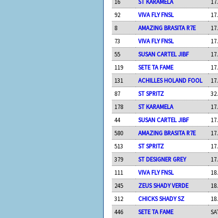
16
ST KARAMELA
17
92
VIVA FLY FNSL
17
8
AMAZING BRASITA R7E
17
73
VIVA FLY FNSL
17
55
SUSAN CARTEL JIBF
17
119
SETE TA FAME
17
131
ACHILLES HOLAND FOOL
17
87
ST SPRITZ
32
178
ST KARAMELA
17
44
SUSAN CARTEL JIBF
17
580
AMAZING BRASITA R7E
17
513
ST SPRITZ
17
379
ST DESIGNER GREY
17
111
VIVA FLY FNSL
18
245
ZEUS SHADY VERDE
18
312
CHICKS SHADY SZ
18
446
SETE TA FAME
SA