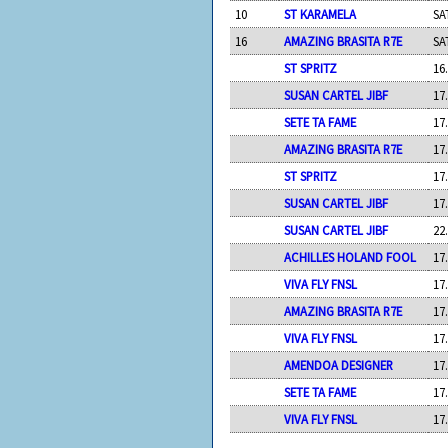
10
ST KARAMELA
SA
16
AMAZING BRASITA R7E
SA
ST SPRITZ
16
SUSAN CARTEL JIBF
17
SETE TA FAME
17
AMAZING BRASITA R7E
17
ST SPRITZ
17
SUSAN CARTEL JIBF
17
SUSAN CARTEL JIBF
22
ACHILLES HOLAND FOOL
17
VIVA FLY FNSL
17
AMAZING BRASITA R7E
17
VIVA FLY FNSL
17
AMENDOA DESIGNER
17
SETE TA FAME
17
VIVA FLY FNSL
17