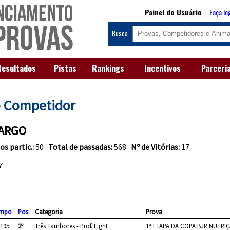
Painel do Usuário
Faça lo
Busca
Resultados
Pistas
Rankings
Incentivos
Parceri
o Competidor
MARGO
os partic.:
50
Total de passadas:
568
Nº de Vitórias:
17
7
empo
Pos
Categoria
Prova
.195
2º
Três Tambores - Prof. Light
1ª ETAPA DA COPA BJR NUTRI