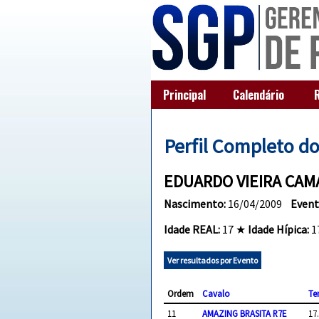
Principal
Calendário
Perfil Completo d
EDUARDO VIEIRA CA
Nascimento:
16/04/2009
Event
Idade REAL:
17 ★
Idade Hípica:
1
Ver resultados por Evento
Ordem
Cavalo
T
11
AMAZING BRASITA R7E
17