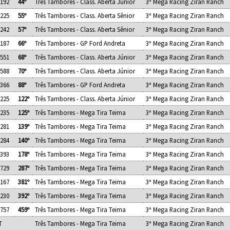
.192
44º
Três Tambores - Class. Aberta Júnior
3ª Mega Racing Ziran Ranch
.225
55º
Três Tambores - Class. Aberta Sênior
3ª Mega Racing Ziran Ranch
.242
57º
Três Tambores - Class. Aberta Sênior
3ª Mega Racing Ziran Ranch
.187
66º
Três Tambores - GP Ford Andreta
3ª Mega Racing Ziran Ranch
.551
68º
Três Tambores - Class. Aberta Júnior
3ª Mega Racing Ziran Ranch
.588
70º
Três Tambores - Class. Aberta Júnior
3ª Mega Racing Ziran Ranch
.366
88º
Três Tambores - GP Ford Andreta
3ª Mega Racing Ziran Ranch
.225
122º
Três Tambores - Class. Aberta Júnior
3ª Mega Racing Ziran Ranch
.235
125º
Três Tambores - Mega Tira Teima
3ª Mega Racing Ziran Ranch
.281
139º
Três Tambores - Mega Tira Teima
3ª Mega Racing Ziran Ranch
.284
140º
Três Tambores - Mega Tira Teima
3ª Mega Racing Ziran Ranch
.393
178º
Três Tambores - Mega Tira Teima
3ª Mega Racing Ziran Ranch
.729
287º
Três Tambores - Mega Tira Teima
3ª Mega Racing Ziran Ranch
.167
381º
Três Tambores - Mega Tira Teima
3ª Mega Racing Ziran Ranch
.230
392º
Três Tambores - Mega Tira Teima
3ª Mega Racing Ziran Ranch
.757
459º
Três Tambores - Mega Tira Teima
3ª Mega Racing Ziran Ranch
T
Três Tambores - Mega Tira Teima
3ª Mega Racing Ziran Ranch