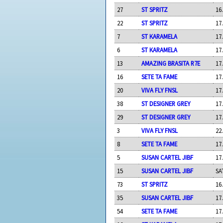
27
ST SPRITZ
16
22
ST SPRITZ
17
7
ST KARAMELA
17
6
ST KARAMELA
17
13
AMAZING BRASITA R7E
17
16
SETE TA FAME
17
20
VIVA FLY FNSL
17
38
ST DESIGNER GREY
17
29
ST DESIGNER GREY
17
3
VIVA FLY FNSL
22
8
SETE TA FAME
17
5
SUSAN CARTEL JIBF
17
15
SUSAN CARTEL JIBF
SA
73
ST SPRITZ
16
35
SUSAN CARTEL JIBF
17
54
SETE TA FAME
17