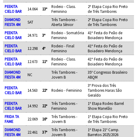
PEEKITA
Rodeio - Class.
2ª Etapa Copa Rio Preto
14.064
13º
CIELO BAR
Feminino
de Três Tambores
DIAMOND
Três Tambores -
2ª Etapa Copa Rio Preto
SAT
FIESTA 4M
Aberta Sênior
de Três Tambores
PEEKITA
Rodeio - Somatória
41ª Festa do Peão de
24.971
3º
CIELO BAR
Feminino
Boiadeiro Mendonça
PEEKITA
Rodeio - Final
41ª Festa do Peão de
12.298
4º
CIELO BAR
Feminino
Boiadeiro Mendonça
PEEKITA
Rodeio - Class.
41ª Festa do Peão de
12.673
11º
CIELO BAR
Feminino
Boiadeiro Mendonça
DIAMOND
Três Tambores -
35º Congresso Brasileiro
NC
FIESTA 4M
Jovem B
ABQM
3º Prova dos Três
PEEKITA
14.563
22º
Rodeio - Feminino
Tambores Haras São
CIELO BAR
Geraldo
PEEKITA
Três Tambores -
1ª Etapa Rodeo Barrel
14.992
22º
CIELO BAR
Feminino
Show Manelão
FRIDA TA
Três Tambores -
1ª Etapa Copa Rio Preto
22.069
16º
FAME
Jovem B
de Três Tambores
DIAMOND
Três Tambores -
1ª Etapa 21º Camp.
22.461
37º
FIESTA 4M
Jovem B
Barretos 2025/2026