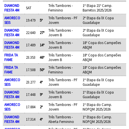
DIAMOND
Três Tambores -
1ª Etapa 21º Camp.
SAT
FIESTA 4M
Feminino
Barretos 2025/2026
AMORECO
Três Tambores - PF
2ª Etapa da lX Copa
19.479
5º
SEIS
Jovem
Guadalupe
DIAMOND
Três Tambores -
2ª Etapa da lX Copa
22.640
27º
FIESTA 4M
Jovem B
Guadalupe
DIAMOND
Três Tambores -
18º Copa dos Campeões
17.489
14º
FIESTA 4M
Jovem B
ABQM
FRIDA TA
Três Tambores -
18º Copa dos Campeões
23.353
46º
FAME
Jovem B
ABQM
FRIDA TA
Três Tambores -
18º Copa dos Campeões
17.508
50º
FAME
Feminino
ABQM
AMORECO
Três Tambores - PF
1ª Etapa da lX Copa
23.277
4º
SEIS
Jovem
Guadalupe
DIAMOND
Três Tambores -
1ª Etapa da lX Copa
17.448
9º
FIESTA 4M
Jovem B
Guadalupe
AMORECO
Três Tambores - PF
1ª Etapa do Camp.
17.884
2º
SEIS
Jovem
NOPQM 2025/2026
DIAMOND
Três Tambores -
1ª Etapa do Camp.
17.314
4º
FIESTA 4M
Aberta Feminino
NOPQM 2025/2026