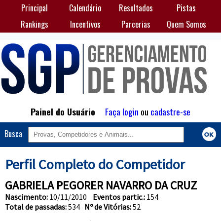
Principal
Calendário
Resultados
Pistas
Rankings
Incentivos
Parcerias
Quem Somos
Painel do Usuário
Faça login
ou
cadastre-se
Busca
Perfil Completo do Competidor
GABRIELA PEGORER NAVARRO DA CRUZ
Nascimento:
10/11/2010
Eventos partic.:
154
Total de passadas:
534
Nº de Vitórias:
52