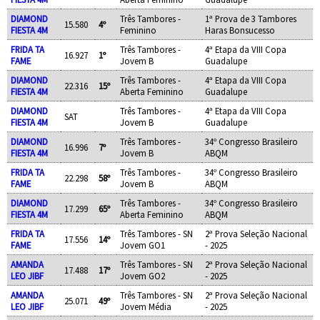
DIAMOND
Três Tambores -
1ª Prova de 3 Tambores
15.580
4º
FIESTA 4M
Feminino
Haras Bonsucesso
FRIDA TA
Três Tambores -
4ª Etapa da VIII Copa
16.927
1º
FAME
Jovem B
Guadalupe
DIAMOND
Três Tambores -
4ª Etapa da VIII Copa
22.316
15º
FIESTA 4M
Aberta Feminino
Guadalupe
DIAMOND
Três Tambores -
4ª Etapa da VIII Copa
SAT
FIESTA 4M
Jovem B
Guadalupe
DIAMOND
Três Tambores -
34º Congresso Brasileiro
16.996
7º
FIESTA 4M
Jovem B
ABQM
FRIDA TA
Três Tambores -
34º Congresso Brasileiro
22.298
58º
FAME
Jovem B
ABQM
DIAMOND
Três Tambores -
34º Congresso Brasileiro
17.299
65º
FIESTA 4M
Aberta Feminino
ABQM
FRIDA TA
Três Tambores - SN
2ª Prova Seleção Nacional
17.556
14º
FAME
Jovem GO1
- 2025
AMANDA
Três Tambores - SN
2ª Prova Seleção Nacional
17.488
17º
LEO JIBF
Jovem GO2
- 2025
AMANDA
Três Tambores - SN
2ª Prova Seleção Nacional
25.071
49º
LEO JIBF
Jovem Média
- 2025