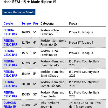
Idade REAL:
15 ★
Idade Hípica:
15
Ver resultados por Evento
Cavalo
Tempo
Pos
Categoria
Prova
PEEKITA
Rodeio - Class.
16.019
5º
Prova 3T Tabapuã
CIELO BAR
Feminino
PEEKITA
Rodeio - Somatória
31.790
6º
Prova 3T Tabapuã
CIELO BAR
Feminino 1D
PEEKITA
Rodeio - Final
15.771
6º
Prova 3T Tabapuã
CIELO BAR
Feminino 1D
PEEKITA
Rodeio - Feminino
Rio Preto Country Bulls
14.769
4º
CIELO BAR
Class. Sábado
2026
PEEKITA
Rodeio - Feminino
Rio Preto Country Bulls
15.349
5º
CIELO BAR
Semi. Sábado
2026
PEEKITA
Rodeio - Feminino
Rio Preto Country Bulls
30.118
6º
CIELO BAR
Somat. Sábado
2026
PEEKITA
Rodeio - Feminino
Rio Preto Country Bulls
15.315
50º
CIELO BAR
Class. Sexta
2026
DIAMOND
Três Tambores -
3ª Etapa Copa Rio Preto
21.868
14º
FIESTA 4M
Jovem B
de Três Tambores