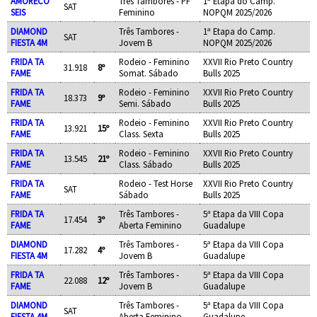
AMORECO
Três Tambores - PF
1ª Etapa do Camp.
SAT
SEIS
Feminino
NOPQM 2025/2026
DIAMOND
Três Tambores -
1ª Etapa do Camp.
SAT
FIESTA 4M
Jovem B
NOPQM 2025/2026
FRIDA TA
Rodeio - Feminino
XXVII Rio Preto Country
31.918
8º
FAME
Somat. Sábado
Bulls 2025
FRIDA TA
Rodeio - Feminino
XXVII Rio Preto Country
18.373
9º
FAME
Semi. Sábado
Bulls 2025
FRIDA TA
Rodeio - Feminino
XXVII Rio Preto Country
13.921
15º
FAME
Class. Sexta
Bulls 2025
FRIDA TA
Rodeio - Feminino
XXVII Rio Preto Country
13.545
21º
FAME
Class. Sábado
Bulls 2025
FRIDA TA
Rodeio - Test Horse
XXVII Rio Preto Country
SAT
FAME
Sábado
Bulls 2025
FRIDA TA
Três Tambores -
5ª Etapa da VIII Copa
17.454
3º
FAME
Aberta Feminino
Guadalupe
DIAMOND
Três Tambores -
5ª Etapa da VIII Copa
17.282
4º
FIESTA 4M
Jovem B
Guadalupe
FRIDA TA
Três Tambores -
5ª Etapa da VIII Copa
22.088
12º
FAME
Jovem B
Guadalupe
DIAMOND
Três Tambores -
5ª Etapa da VIII Copa
SAT
FIESTA 4M
Aberta Feminino
Guadalupe