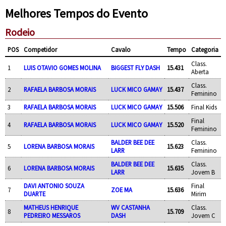
Melhores Tempos do Evento
Rodeio
POS
Competidor
Cavalo
Tempo
Categoria
Class.
1
LUIS OTAVIO GOMES MOLINA
BIGGEST FLY DASH
15.431
Aberta
Class.
2
RAFAELA BARBOSA MORAIS
LUCK MICO GAMAY
15.437
Feminino
3
RAFAELA BARBOSA MORAIS
LUCK MICO GAMAY
15.506
Final Kids
Final
4
RAFAELA BARBOSA MORAIS
LUCK MICO GAMAY
15.520
Feminino
BALDER BEE DEE
Class.
5
LORENA BARBOSA MORAIS
15.623
LARR
Feminino
BALDER BEE DEE
Class.
6
LORENA BARBOSA MORAIS
15.635
LARR
Jovem B
DAVI ANTONIO SOUZA
Final
7
ZOE MA
15.636
DUARTE
Mirim
MATHEUS HENRIQUE
WV CASTANHA
Class.
8
15.709
PEDREIRO MESSAROS
DASH
Jovem C