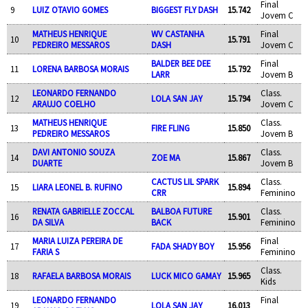
Final
9
LUIZ OTAVIO GOMES
BIGGEST FLY DASH
15.742
Jovem C
MATHEUS HENRIQUE
WV CASTANHA
Final
10
15.791
PEDREIRO MESSAROS
DASH
Jovem C
BALDER BEE DEE
Final
11
LORENA BARBOSA MORAIS
15.792
LARR
Jovem B
LEONARDO FERNANDO
Class.
12
LOLA SAN JAY
15.794
ARAUJO COELHO
Jovem C
MATHEUS HENRIQUE
Class.
13
FIRE FLING
15.850
PEDREIRO MESSAROS
Jovem B
DAVI ANTONIO SOUZA
Class.
14
ZOE MA
15.867
DUARTE
Jovem B
CACTUS LIL SPARK
Class.
15
LIARA LEONEL B. RUFINO
15.894
CRR
Feminino
RENATA GABRIELLE ZOCCAL
BALBOA FUTURE
Class.
16
15.901
DA SILVA
BACK
Feminino
MARIA LUIZA PEREIRA DE
Final
17
FADA SHADY BOY
15.956
FARIA S
Feminino
Class.
18
RAFAELA BARBOSA MORAIS
LUCK MICO GAMAY
15.965
Kids
LEONARDO FERNANDO
Final
19
LOLA SAN JAY
16.013