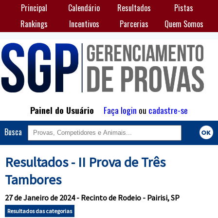
Principal
Calendário
Resultados
Pistas
Rankings
Incentivos
Parcerias
Quem Somos
Painel do Usuário
Faça login
ou
cadastre-se
Busca
Resultados - II Prova de Três
Tambores
27 de Janeiro de 2024 - Recinto de Rodeio - Pairisi, SP
Resultados das categorias