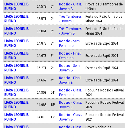
LIARA LEONEL B.
Rodeio - Class.
Prova de 3 Tambores de
14.578
2º
RUFINO
Jovem B
Urânia
LIARA LEONEL B.
Três Tambores
Festa do Peão União de
15.571
2º
RUFINO
- Jovem C
Minas 2024
LIARA LEONEL B.
Três Tambores
Festa do Peão União de
16.061
6º
RUFINO
- Jovem B
Minas 2024
LIARA LEONEL B.
Rodeio - Semi.
14.878
8º
Estrelas da Expô 2024
RUFINO
Feminino
LIARA LEONEL B.
Rodeio - Final
14.673
8º
Estrelas da Expô 2024
RUFINO
Feminino
LIARA LEONEL B.
Rodeio - Semi.
15.271
2º
Estrelas da Expô 2024
RUFINO
Jovem B
LIARA LEONEL B.
Rodeio - Final
14.667
4º
Estrelas da Expô 2024
RUFINO
Jovem B
LIARA LEONEL B.
Rodeio - Class.
Populina Rodeio Festival
14.903
24º
RUFINO
Feminino
2024
LIARA LEONEL B.
Rodeio - Class.
Populina Rodeio Festival
14.985
15º
RUFINO
Jovem C
2024
LIARA LEONEL B.
Rodeio - Class.
Populina Rodeio Festival
14.81
12º
RUFINO
Jovem B
2024
LIARA LEONEL B.
Rodeio - Class.
Prova Rodeio de