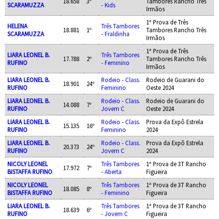
18.658
3º
Tambores Rancho Três
SCARAMUZZA
- Kids
Irmãos
1ª Prova de Três
HELENA
Três Tambores
18.881
1º
Tambores Rancho Três
SCARAMUZZA
- Fraldinha
Irmãos
1ª Prova de Três
LIARA LEONEL B.
Três Tambores
17.788
2º
Tambores Rancho Três
RUFINO
- Feminino
Irmãos
LIARA LEONEL B.
Rodeio - Class.
Rodeio de Guarani do
18.901
24º
RUFINO
Feminino
Oeste 2024
LIARA LEONEL B.
Rodeio - Class.
Rodeio de Guarani do
14.088
7º
RUFINO
Jovem C
Oeste 2024
LIARA LEONEL B.
Rodeio - Class.
Prova da Expô Estrela
15.135
16º
RUFINO
Feminino
2024
LIARA LEONEL B.
Rodeio - Class.
Prova da Expô Estrela
20.373
24º
RUFINO
Jovem C
2024
NICOLY LEONEL
Três Tambores
1ª Prova de 3T Rancho
17.972
7º
BISTAFFA RUFINO
- Aberta
Figueira
NICOLY LEONEL
Três Tambores
1ª Prova de 3T Rancho
18.085
8º
BISTAFFA RUFINO
- Feminino
Figueira
LIARA LEONEL B.
Três Tambores
1ª Prova de 3T Rancho
18.639
6º
RUFINO
- Jovem C
Figueira