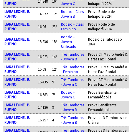
14.848
10º
RUFINO
Jovem C
Indiaporã 2024
LIARA LEONEL B.
Rodeio - Class.
Prova Rodeio de
14.872
12º
RUFINO
Jovem B
Indiaporã 2024
LIARA LEONEL B.
Rodeio - Class.
Prova Rodeio de
16.06
23º
RUFINO
Feminino
Indiaporã 2024
Rodeio -
LIARA LEONEL B.
Rodeio de Taboadão
15.836
15º
Jovem
RUFINO
2024
Unificado
LIARA LEONEL B.
Três Tambores
Prova CT Mauro André &
16.023
14º
RUFINO
- Jovem B
Haras Faz. Pontal
LIARA LEONEL B.
Três Tambores
Prova CT Mauro André &
15.08
12º
RUFINO
- Feminino
Haras Faz. Pontal
LIARA LEONEL B.
Três Tambores
Prova CT Mauro André &
15.435
9º
RUFINO
- Jovem C
Haras Faz. Pontal
LIARA LEONEL B.
Rodeio -
Prova Beneficente
16.683
7º
RUFINO
Jovem C
Fernandópolis
LIARA LEONEL B.
Três Tambores
Prova Beneficente
17.126
9º
RUFINO
- Jovem B
Fernandópolis
LIARA LEONEL B.
Três Tambores
Prova de 3 Tambores de
16.357
4º
RUFINO
- Jovem B
Urânia
LIARA LEONEL B.
Três Tambores
Prova de 3 Tambores de