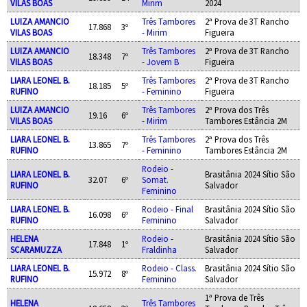
VILAS BOAS
Mirim
2024
LUIZA AMANCIO
Três Tambores
2ª Prova de 3T Rancho
17.868
3º
VILAS BOAS
- Mirim
Figueira
LUIZA AMANCIO
Três Tambores
2ª Prova de 3T Rancho
18.348
7º
VILAS BOAS
- Jovem B
Figueira
LIARA LEONEL B.
Três Tambores
2ª Prova de 3T Rancho
18.185
5º
RUFINO
- Feminino
Figueira
LUIZA AMANCIO
Três Tambores
2ª Prova dos Três
19.16
6º
VILAS BOAS
- Mirim
Tambores Estância 2M
LIARA LEONEL B.
Três Tambores
2ª Prova dos Três
13.865
7º
RUFINO
- Feminino
Tambores Estância 2M
Rodeio -
LIARA LEONEL B.
Brasitânia 2024 Sítio São
32.07
6º
Somat.
RUFINO
Salvador
Feminino
LIARA LEONEL B.
Rodeio - Final
Brasitânia 2024 Sítio São
16.098
6º
RUFINO
Feminino
Salvador
HELENA
Rodeio -
Brasitânia 2024 Sítio São
17.848
1º
SCARAMUZZA
Fraldinha
Salvador
LIARA LEONEL B.
Rodeio - Class.
Brasitânia 2024 Sítio São
15.972
8º
RUFINO
Feminino
Salvador
1ª Prova de Três
HELENA
Três Tambores