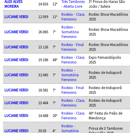
ALEX ALVES
Três Tambores
3ª Prova do Haras São
14.816
12º
MOREIRA
- Aberta Livre
João / Sulera
Rodeio - Class.
Rodeo Show Macedônia
LUCIANE VERDI
12.939
11º
Feminino
2025
Rodeio -
Rodeo Show Macedônia
LUCIANE VERDI
26.065
7º
Somatória
2025
Feminino
Rodeio - Final
Rodeo Show Macedônia
LUCIANE VERDI
13.126
7º
Feminino
2025
Rodeio - Class.
Expo Fernandópolis
LUCIANE VERDI
19.186
48º
Feminino
2025
Rodeio -
Rodeio de Indiaporã
LUCIANE VERDI
32.045
7º
Somatória
2025
Feminino
Rodeio - Final
Rodeio de Indiaporã
LUCIANE VERDI
18.581
7º
Feminino
2025
Rodeio - Class.
Rodeio de Indiaporã
LUCIANE VERDI
13.464
7º
Feminino
2025
Rodeio - Class.
40ª Festa do Peão de
LUCIANE VERDI
14.688
20º
Feminino
Mendonça
Rodeio -
Prova de 3 Tambores
LUCIANE VERDI
30.03
4º
Somatória
Taboadão 2025