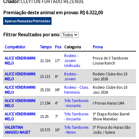
Criador:
CLEYTON FURTADO REZENDE
Premiação deste animal em provas: R$ 6.322,00
Apenas Passadas Premiadas
Filtrar Resultados por ano:
Competidor
Tempo
Pos
Categoria
Prova
Rodeio -
ALICE VENDRAMINI
Prova de 3 Tambores
21.216
17º
Jovem
MELO
Louise Ranch
Unificado
ALICE VENDRAMINI
Rodeio -
Rodeio Clube dos 10
15.113
6º
MELO
Jovem
Jaci 2026
ALICE VENDRAMINI
Rodeio - Class.
Rodeio Clube dos 10
25.155
38º
MELO
Feminino
Jaci 2026
ALICE VENDRAMINI
Três Tambores
17.194
4º
I Provas Haras LMA
MELO
- Iniciante
ALICE VENDRAMINI
Três Tambores
3ª Etapa Rodeo Barrel
15.25
7º
MELO
- Iniciante
Show Manelao
VALENTINA
Três Tambores
3ª Prova do Haras São
15.573
16º
AMADEU MASET
- Mirim
João / Sulera