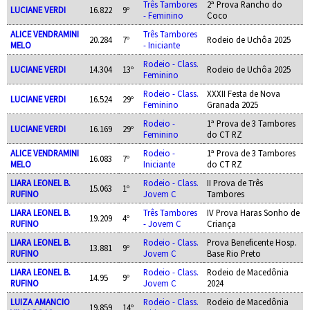
Três Tambores
2ª Prova Rancho do
LUCIANE VERDI
16.822
9º
- Feminino
Coco
ALICE VENDRAMINI
Três Tambores
20.284
7º
Rodeio de Uchôa 2025
MELO
- Iniciante
Rodeio - Class.
LUCIANE VERDI
14.304
13º
Rodeio de Uchôa 2025
Feminino
Rodeio - Class.
XXXII Festa de Nova
LUCIANE VERDI
16.524
29º
Feminino
Granada 2025
Rodeio -
1ª Prova de 3 Tambores
LUCIANE VERDI
16.169
29º
Feminino
do CT RZ
ALICE VENDRAMINI
Rodeio -
1ª Prova de 3 Tambores
16.083
7º
MELO
Iniciante
do CT RZ
LIARA LEONEL B.
Rodeio - Class.
II Prova de Três
15.063
1º
RUFINO
Jovem C
Tambores
LIARA LEONEL B.
Três Tambores
IV Prova Haras Sonho de
19.209
4º
RUFINO
- Jovem C
Criança
LIARA LEONEL B.
Rodeio - Class.
Prova Beneficente Hosp.
13.881
9º
RUFINO
Jovem C
Base Rio Preto
LIARA LEONEL B.
Rodeio - Class.
Rodeio de Macedônia
14.95
9º
RUFINO
Jovem C
2024
LUIZA AMANCIO
Rodeio - Class.
Rodeio de Macedônia
19.859
14º