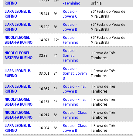
17.336
13º
RUFINO
- Feminino
Urânia
LIARA LEONEL B.
Rodeio -
36ª Festa do Peão de
15.141
9º
RUFINO
Jovem C
Mira Estrela
LIARA LEONEL B.
Rodeio -
36ª Festa do Peão de
15.108
8º
RUFINO
Jovem B
Mira Estrela
NICOLY LEONEL
Rodeio -
36ª Festa do Peão de
14.973
12º
BISTAFFA RUFINO
Feminino
Mira Estrela
Rodeio -
NICOLY LEONEL
II Prova de Três
32.38
4º
Somat.
BISTAFFA RUFINO
Tambores
Feminino
Rodeio -
LIARA LEONEL B.
II Prova de Três
33.051
3º
Somat. Jovem
RUFINO
Tambores
B
LIARA LEONEL B.
Rodeio - Final
II Prova de Três
16.957
3º
RUFINO
Jovem B
Tambores
NICOLY LEONEL
Rodeio - Final
II Prova de Três
16.163
3º
BISTAFFA RUFINO
Feminino
Tambores
NICOLY LEONEL
Rodeio - Class.
II Prova de Três
16.217
5º
BISTAFFA RUFINO
Feminino
Tambores
LIARA LEONEL B.
Rodeio - Class.
II Prova de Três
16.094
5º
RUFINO
Jovem B
Tambores