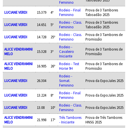
Feminino
Rodeio - Final
Prova de 3 Tambores
LUCIANE VERDI
15.379
4º
Feminino
Taboadão 2025
Rodeio - Class.
Prova de 3 Tambores
LUCIANE VERDI
14.651
5º
Feminino
Taboadão 2025
Rodeio - Class.
Prova de 3 Tambores de
LUCIANE VERDI
14.728
25º
Feminino
Promissão
Rodeio -
ALICE VENDRAMINI
Prova de 3 Tambores de
15.328
3º
Cavaleiro
MELO
Promissão
Iniciante
ALICE VENDRAMINI
Rodeio - Test
Prova de 3 Tambores de
16.905
26º
MELO
Horse 9H
Promissão
Rodeio -
LUCIANE VERDI
26.304
Somat.
Prova da ExpoJales 2025
Feminino
Rodeio - Final
LUCIANE VERDI
13.224
8º
Prova da ExpoJales 2025
Feminino
Rodeio - Class.
LUCIANE VERDI
13.08
10º
Prova da ExpoJales 2025
Feminino
ALICE VENDRAMINI
Três Tambores
Prova de Três Tambores
21.998
17º
MELO
- Iniciante
HNSG 2025