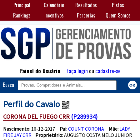
Principal
Calendário
Resultados
Pistas
Rankings
Incentivos
Parcerias
Quem Somos
Painel do Usuário
Faça login
ou
cadastre-se
Busca
Perfil do Cavalo
CORONA DEL FUEGO CRR
(P289934)
Nascimento:
16-12-2017
Pai:
COUNT CORONA
Mãe:
LADY
FIRE JAY CRR
Proprietário:
AUGUSTO COSTA MELO JUNIOR