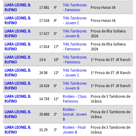
LIARA LEONEL B.
Três Tambores
17.681
4º
Prova Haras S4
RUFINO
- Feminino
LIARA LEONEL B.
Três Tambores
17.524
4º
Prova Haras S4
RUFINO
- Jovem C
LIARA LEONEL B.
Três Tambores
Prova de Ilha Solteira
17.427
5º
RUFINO
- Jovem B
2024
LIARA LEONEL B.
Três Tambores
Prova de Ilha Solteira
17.814
17º
RUFINO
- Feminino
2024
LIARA LEONEL B.
Três Tambores
19.4
10º
1ª Prova de 3T JR Ranch
RUFINO
- Feminino
LIARA LEONEL B.
Três Tambores
24.98
12º
1ª Prova de 3T JR Ranch
RUFINO
- Jovem C
LIARA LEONEL B.
Três Tambores
19.424
6º
1ª Prova de 3T JR Ranch
RUFINO
- Jovem B
LIARA LEONEL B.
Rodeio - Class.
Prova de 3 Tambores de
14.738
11º
RUFINO
Feminino
Urânia
Rodeio -
LIARA LEONEL B.
Prova de 3 Tambores de
29.868
2º
Somat. Jovem
RUFINO
Urânia
B
LIARA LEONEL B.
Rodeio - Final
Prova de 3 Tambores de
15.29
2º
RUFINO
Jovem B
Urânia