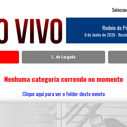
Selecio
Rodeio de P
6 de Junho de 2026
- Recin
L. de Largada
Nenhuma categoria correndo no momento
Clique aqui para ver o folder deste evento