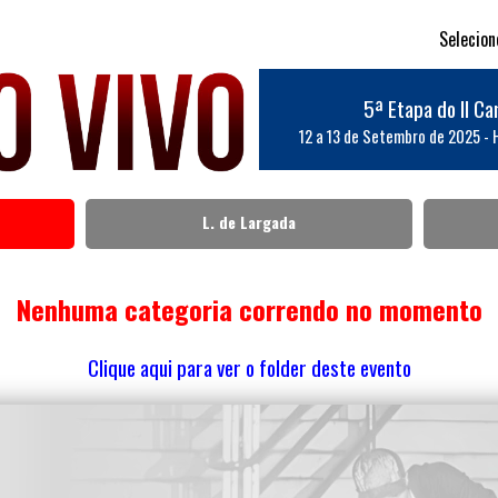
Selecio
5ª Etapa do II C
12 a 13 de Setembro de 2025
- 
L. de Largada
Nenhuma categoria correndo no momento
Clique aqui para ver o folder deste evento