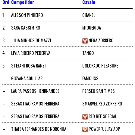
Ord
Competidor
Cavalo
1
ALISSON PINHEIRO
CHANEL
2
SARA CASSIMIRO
MIQUERIDA
3
JULIA MINHOS DE MAZZI
NEGA ZORRERO
4
LIVIA RIBEIRO PEDERIVA
TANGO
5
STEFANI ROSA RANZI
COLORADO PLEASURE
--
GIOVANA AGUILLAR
FAMOUSS
--
LAURA PASSOS HENRNANDES
PERSEU SAN TIMES
--
SEBASTIAO RAMOS FERREIRA
SMARVEL RED ZORREIRO
--
SEBASTIAO RAMOS FERREIRA
RED BEE SPECIAL
--
THAISA FERNANDES DE NORONHA
POWERFUL JAY ADP