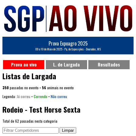
Prova Expoagro 2025
09 a 10 de Maio de 2025 - Pq. de Exposições - Dourados, MS
Prova ao vivo
L. de Largada
Resultados
Listas de Largada
350
passadas no evento •
56
animais no evento
Legenda:
Já correu
•
Correndo
•
Não correu
Rodeio - Test Horse Sexta
Total de 62 passadas nesta categoria