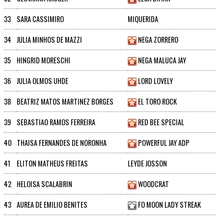
33
SARA CASSIMIRO
MIQUERIDA
34
JULIA MINHOS DE MAZZI
NEGA ZORRERO
35
HINGRID MORESCHI
NEGA MALUCA JAY
36
JULIA OLMOS UHDE
LORD LOVELY
38
BEATRIZ MATOS MARTINEZ BORGES
EL TORO ROCK
39
SEBASTIAO RAMOS FERREIRA
RED BEE SPECIAL
40
THAISA FERNANDES DE NORONHA
POWERFUL JAY ADP
41
ELITON MATHEUS FREITAS
LEYDE JOSSON
42
HELOISA SCALABRIN
WOODCRAT
43
AUREA DE EMILIO BENITES
FO MOON LADY STREAK