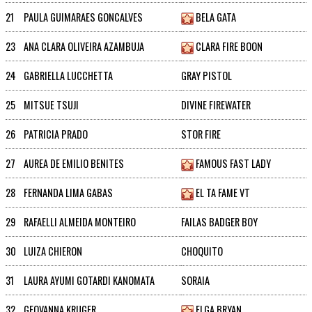
21
PAULA GUIMARAES GONCALVES
BELA GATA
23
ANA CLARA OLIVEIRA AZAMBUJA
CLARA FIRE BOON
24
GABRIELLA LUCCHETTA
GRAY PISTOL
25
MITSUE TSUJI
DIVINE FIREWATER
26
PATRICIA PRADO
STOR FIRE
27
AUREA DE EMILIO BENITES
FAMOUS FAST LADY
28
FERNANDA LIMA GABAS
EL TA FAME VT
29
RAFAELLI ALMEIDA MONTEIRO
FAILAS BADGER BOY
30
LUIZA CHIERON
CHOQUITO
31
LAURA AYUMI GOTARDI KANOMATA
SORAIA
32
GEOVANNA KRUGER
ELGA BRYAN