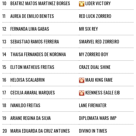
10
BEATRIZ MATOS MARTINEZ BORGES
LIDER VICTORY
11
AUREA DE EMILIO BENITES
RED LUCK ZORRERO
12
FERNANDA LIMA GABAS
MR SIX REY
13
SEBASTIAO RAMOS FERREIRA
SMARVEL RED ZORREIRO
14
THAISA FERNANDES DE NORONHA
MY ZORRERO BOY
15
ELITON MATHEUS FREITAS
CRAZE DUAL SHINE
16
HELOISA SCALABRIN
MAJU KING FAME
17
CECILIA AMARAL MARQUES
KEENNESS EAGLE EJB
18
IVANILDO FREITAS
LANE FIREWATER
19
ARIANE REGINA DA SILVA
DIPLOMATA WARS IMP
20
MARIA EDUARDA DA CRUZ ANTUNES
DIVINO IN TIMES