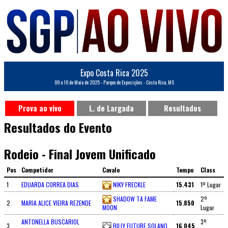
Expo Costa Rica 2025
09 a 10 de Maio de 2025 - Parque de Exposições - Costa Rica, MS
Prova ao vivo
L. de Largada
Resultados
Resultados do Evento
Rodeio - Final Jovem Unificado
Pos
Competidor
Cavalo
Tempo
Class
1
EDUARDA CORREA DIAS
NIKY FRECKLE
15.431
1º Lugar
SHADOW TA FAME
2º
2
MARIA ALICE VIEIRA REZENDE
15.850
MOON
Lugar
ANTONELLA BUSCARIOL
3º
3
BILLY FUTURE SOLANO
16.045