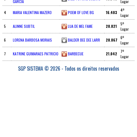
GARCIA
Lugar
4º
4
MARIA VALENTINA MAZERO
POEM OF LOVE BG
16.403
Lugar
5º
5
ALINNE SUBTIL
LUA DE MEL FAME
20.821
Lugar
6º
6
LORENA BARBOSA MORAIS
BALDER BEE DEE LARR
20.867
Lugar
7º
7
KATRINE GUIMARAES PATRICIO
BARBECUE
21.042
Lugar
SGP SISTEMA © 2026 - Todos os direitos reservados