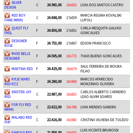
SILVER
C
24.963,00
16s692
LIVIA DOS SANTOS CASTRO
DESIGN
RED BOY
MARCIA REGINA KOVALSKI
C
24.848,00
17s039
FAME MRMS
LUPOLI
QUEST FLY
CARLA MESQUITA GALVAO
F
24.836,00
17s031
FNSL
GONCALVES
DESIGNER
F
24.753,00
17s067
EDSON FRANCISCO
ROSE
RH3D BELLE
F
24.505,00
16s773
THAIS BUENO GONCALVES
DESIGNER
SAUL FERREIRA DE MOURA
MARTINA RED
F
24.429,00
16s679
FILHO
KYLIE WARS
MARCOS APARECIDO
F
24.260,00
16s969
RED RZZ
MONZINHO OLIVEIRA
EINSTEN JAY
CARLOS ALBERTO CARNEIRO
C
22.887,00
16s833
RED
LEAO ALVIM SOARES
FOR FLY RED
C
22.622,00
16s786
LIVIA MENDES GANDRA
MRMS
MALABO RED
C
22.416,00
16s983
CRISTINA VILHENA DE TOLEDO
FHP
LUIS VICENTE BRUNOSSI
FAMOUS RED
C
21.856,00
16s633