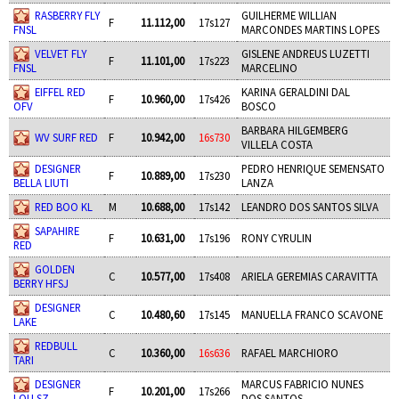
RASBERRY FLY
GUILHERME WILLIAN
F
11.112,00
17s127
FNSL
MARCONDES MARTINS LOPES
VELVET FLY
GISLENE ANDREUS LUZETTI
F
11.101,00
17s223
FNSL
MARCELINO
EIFFEL RED
KARINA GERALDINI DAL
F
10.960,00
17s426
OFV
BOSCO
BARBARA HILGEMBERG
WV SURF RED
F
10.942,00
16s730
VILLELA COSTA
DESIGNER
PEDRO HENRIQUE SEMENSATO
F
10.889,00
17s230
BELLA LIUTI
LANZA
RED BOO KL
M
10.688,00
17s142
LEANDRO DOS SANTOS SILVA
SAPAHIRE
F
10.631,00
17s196
RONY CYRULIN
RED
GOLDEN
C
10.577,00
17s408
ARIELA GEREMIAS CARAVITTA
BERRY HFSJ
DESIGNER
C
10.480,60
17s145
MANUELLA FRANCO SCAVONE
LAKE
REDBULL
C
10.360,00
16s636
RAFAEL MARCHIORO
TARI
DESIGNER
MARCUS FABRICIO NUNES
F
10.201,00
17s266
LOU SZ
DOS SANTOS