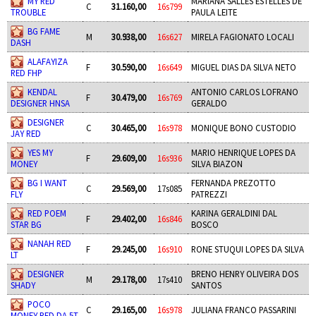
MY RED
MARIANA SALLES ESTELLES DE
C
31.160,00
16s799
TROUBLE
PAULA LEITE
BG FAME
M
30.938,00
16s627
MIRELA FAGIONATO LOCALI
DASH
ALAFAYIZA
F
30.590,00
16s649
MIGUEL DIAS DA SILVA NETO
RED FHP
KENDAL
ANTONIO CARLOS LOFRANO
F
30.479,00
16s769
DESIGNER HNSA
GERALDO
DESIGNER
C
30.465,00
16s978
MONIQUE BONO CUSTODIO
JAY RED
YES MY
MARIO HENRIQUE LOPES DA
F
29.609,00
16s936
MONEY
SILVA BIAZON
BG I WANT
FERNANDA PREZOTTO
C
29.569,00
17s085
FLY
PATREZZI
RED POEM
KARINA GERALDINI DAL
F
29.402,00
16s846
STAR BG
BOSCO
NANAH RED
F
29.245,00
16s910
RONE STUQUI LOPES DA SILVA
LT
DESIGNER
BRENO HENRY OLIVEIRA DOS
M
29.178,00
17s410
SHADY
SANTOS
POCO
C
29.165,00
16s978
JULIANA FRANCO PASSARINI
MONEY RED DA 5T