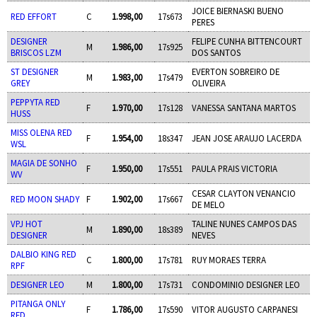
JOICE BIERNASKI BUENO
RED EFFORT
C
1.998,00
17s673
PERES
DESIGNER
FELIPE CUNHA BITTENCOURT
M
1.986,00
17s925
BRISCOS LZM
DOS SANTOS
ST DESIGNER
EVERTON SOBREIRO DE
M
1.983,00
17s479
GREY
OLIVEIRA
PEPPYTA RED
F
1.970,00
17s128
VANESSA SANTANA MARTOS
HUSS
MISS OLENA RED
F
1.954,00
18s347
JEAN JOSE ARAUJO LACERDA
WSL
MAGIA DE SONHO
F
1.950,00
17s551
PAULA PRAIS VICTORIA
WV
CESAR CLAYTON VENANCIO
RED MOON SHADY
F
1.902,00
17s667
DE MELO
VPJ HOT
TALINE NUNES CAMPOS DAS
M
1.890,00
18s389
DESIGNER
NEVES
DALBIO KING RED
C
1.800,00
17s781
RUY MORAES TERRA
RPF
DESIGNER LEO
M
1.800,00
17s731
CONDOMINIO DESIGNER LEO
PITANGA ONLY
F
1.786,00
17s590
VITOR AUGUSTO CARPANESI
RED