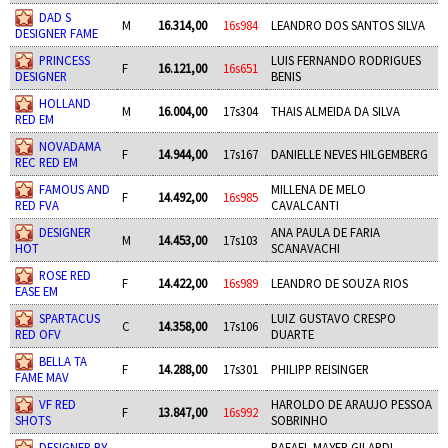
DAD S
M
16.314,00
16s984
LEANDRO DOS SANTOS SILVA
DESIGNER FAME
PRINCESS
LUIS FERNANDO RODRIGUES
F
16.121,00
16s651
DESIGNER
BENIS
HOLLAND
M
16.004,00
17s304
THAIS ALMEIDA DA SILVA
RED EM
NOVADAMA
F
14.944,00
17s167
DANIELLE NEVES HILGEMBERG
REC RED EM
FAMOUS AND
MILLENA DE MELO
F
14.492,00
16s985
RED FVA
CAVALCANTI
DESIGNER
ANA PAULA DE FARIA
M
14.453,00
17s103
HOT
SCANAVACHI
ROSE RED
F
14.422,00
16s989
LEANDRO DE SOUZA RIOS
EASE EM
SPARTACUS
LUIZ GUSTAVO CRESPO
C
14.358,00
17s106
RED OFV
DUARTE
BELLA TA
F
14.288,00
17s301
PHILIPP REISINGER
FAME MAV
VF RED
HAROLDO DE ARAUJO PESSOA
F
13.847,00
16s992
SHOTS
SOBRINHO
DESIGNER BY
RAFAEL MAYER GILARDI