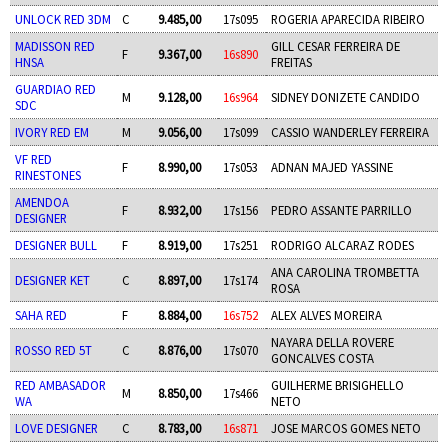
UNLOCK RED 3DM
C
9.485,00
17s095
ROGERIA APARECIDA RIBEIRO
MADISSON RED
GILL CESAR FERREIRA DE
F
9.367,00
16s890
HNSA
FREITAS
GUARDIAO RED
M
9.128,00
16s964
SIDNEY DONIZETE CANDIDO
SDC
IVORY RED EM
M
9.056,00
17s099
CASSIO WANDERLEY FERREIRA
VF RED
F
8.990,00
17s053
ADNAN MAJED YASSINE
RINESTONES
AMENDOA
F
8.932,00
17s156
PEDRO ASSANTE PARRILLO
DESIGNER
DESIGNER BULL
F
8.919,00
17s251
RODRIGO ALCARAZ RODES
ANA CAROLINA TROMBETTA
DESIGNER KET
C
8.897,00
17s174
ROSA
SAHA RED
F
8.884,00
16s752
ALEX ALVES MOREIRA
NAYARA DELLA ROVERE
ROSSO RED 5T
C
8.876,00
17s070
GONCALVES COSTA
RED AMBASADOR
GUILHERME BRISIGHELLO
M
8.850,00
17s466
WA
NETO
LOVE DESIGNER
C
8.783,00
16s871
JOSE MARCOS GOMES NETO