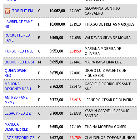
GEOVANNA GONTIJO
TOP FLIT EM
C
10.062,00
17s397
CARVALHO
LAWRENCE FAME
F
10.000,00
17s919
THIAGO DE FREITAS MARQUES
HR
ROCKETTE RED
F
9.969,00
17s058
VALDEVAN SILVA DE MOURA
FAME
MARIANA MOREIRA DE
TURBO RED FNSL
C
9.953,00
16s958
OLIVEIRA
BUENO RED DA 5T
M
9.895,00
17s441
MAIRA RAISA LIMA LUZ
QUEEN SWEET
DIOGO LUIZ VALENTE DE
F
9.875,00
17s601
RED
FIGUEIREDO
MAHONA
GABRIELA RODRIGUES SANT
F
9.762,00
18s475
DESIGNER DASH
ANA
ANI RED FAME
F
9.722,00
16s915
LEANDRO CESAR DE OLIVEIRA
MRMS
YASMIN GABRIELLE ARAUJO
LEGACY RED ZZ
C
9.700,00
17s338
SANTOS
MANEGA
F
9.693,00
17s109
THAINA MOREIRA GOMES
DESIGNER RED
JAZZ RECORD ZZ
C
9.627,00
16s789
CLAUDENOR ZOPONE JUNIOR