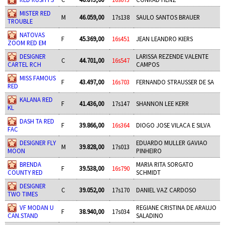
MISTER RED
M
46.059,00
17s138
SAULO SANTOS BRAUER
TROUBLE
NATOVAS
F
45.369,00
16s451
JEAN LEANDRO KIERS
ZOOM RED EM
DESIGNER
LARISSA REZENDE VALENTE
C
44.701,00
16s547
CARTEL RCH
CAMPOS
MISS FAMOUS
F
43.497,00
16s703
FERNANDO STRAUSSER DE SA
RED
KALANA RED
F
41.436,00
17s147
SHANNON LEE KERR
KL
DASH TA RED
F
39.866,00
16s364
DIOGO JOSE VILACA E SILVA
FAC
DESIGNER FLY
EDUARDO MULLER GAVIAO
M
39.828,00
17s013
MOON
PINHEIRO
BRENDA
MARIA RITA SORGATO
F
39.538,00
16s790
COUNTY RED
SCHMIDT
DESIGNER
C
39.052,00
17s170
DANIEL VAZ CARDOSO
TWO TIMES
VF MODAN U
REGIANE CRISTINA DE ARAUJO
F
38.940,00
17s034
CAN.STAND
SALADINO