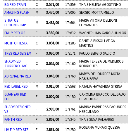
BG RED TRAIN
C
3.571,00
17s859
THAIS HELENA AGOSTINHO
AMAZING FLASH
M
3.470,00
17s095
SERGIO MOTTA MELLO
STRATUS
MARIA VITORIA DELBONI
M
3.435,00
17s664
DESIGNER IMP
FERNANDES
EMILY RED OS
F
3.380,00
17s632
WAGNER LIMA GARCIA JUNIOR
DANIELA BISSOLI VEIGA
MOJITO FIESTA
C
3.094,00
17s285
MARTINS
TRES RED SEIS EM
F
3.090,00
17s171
PAULO SERGIO SALICIO
SHADYRED
MARIA TEREZA DE MEDEIROS
C
3.055,00
17s160
ZORRERO HAG
RODRIGUES
MARYA DE LOURDES MOTA
ADRENALINA RED
F
3.045,00
17s760
HABIB PAIVA
RED LABEL RED
M
3.015,00
17s568
NATALIA HAYASHIDA STRINA
GUANYAR RED
CAROLINA BRACCO DELGADO
F
3.000,00
17s150
FHP
DE AGUILAR
SHADY DESIGNER
MARINA PARREIRAS FAGUNDES
F
2.989,00
17s761
VS
HERCULANO
PANTH RED
F
2.868,00
17s245
THAIS SILVA PALHARES
ROSSANA MURARI QUESSA
LIV FLY RED STZ
F
2.861,00
17s250