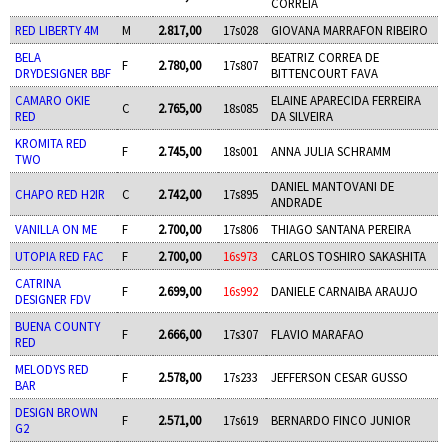
CORREIA
RED LIBERTY 4M
M
2.817,00
17s028
GIOVANA MARRAFON RIBEIRO
BELA
BEATRIZ CORREA DE
F
2.780,00
17s807
DRYDESIGNER BBF
BITTENCOURT FAVA
CAMARO OKIE
ELAINE APARECIDA FERREIRA
C
2.765,00
18s085
RED
DA SILVEIRA
KROMITA RED
F
2.745,00
18s001
ANNA JULIA SCHRAMM
TWO
DANIEL MANTOVANI DE
CHAPO RED H2IR
C
2.742,00
17s895
ANDRADE
VANILLA ON ME
F
2.700,00
17s806
THIAGO SANTANA PEREIRA
UTOPIA RED FAC
F
2.700,00
16s973
CARLOS TOSHIRO SAKASHITA
CATRINA
F
2.699,00
16s992
DANIELE CARNAIBA ARAUJO
DESIGNER FDV
BUENA COUNTY
F
2.666,00
17s307
FLAVIO MARAFAO
RED
MELODYS RED
F
2.578,00
17s233
JEFFERSON CESAR GUSSO
BAR
DESIGN BROWN
F
2.571,00
17s619
BERNARDO FINCO JUNIOR
G2