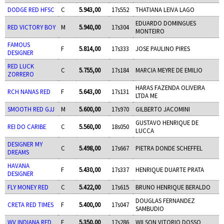
DODGE RED HFSC
C
5.943,00
17s552
THATIANA LEIVA LAGO
EDUARDO DOMINGUES
RED VICTORY BOY
M
5.940,00
17s304
MONTEIRO
FAMOUS
F
5.814,00
17s333
JOSE PAULINO PIRES
DESIGNER
RED LUCK
C
5.755,00
17s184
MARCIA MEYRE DE EMILIO
ZORRERO
HARAS FAZENDA OLIVEIRA
RCH NANAS RED
F
5.643,00
17s131
LTDA ME
SMOOTH RED GJJ
M
5.600,00
17s970
GILBERTO JACOMINI
GUSTAVO HENRIQUE DE
REI DO CARIBE
C
5.560,00
18s050
LUCCA
DESIGNER MY
C
5.498,00
17s667
PIETRA DONDE SCHEFFEL
DREAMS
HAVANA
F
5.430,00
17s337
HENRIQUE DUARTE PRATA
DESIGNER
FLY MONEY RED
C
5.422,00
17s615
BRUNO HENRIQUE BERALDO
DOUGLAS FERNANDEZ
CRETA RED TIMES
F
5.400,00
17s047
SAMBUDIO
WV INDIANA RED
F
5.350,00
17s286
WILSON VITORIO DOSSO