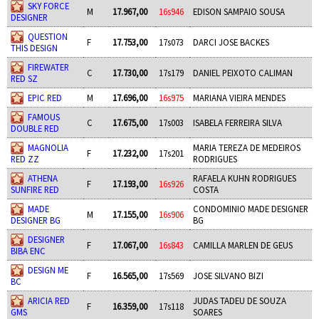
SKY FORCE
M
17.967,00
16s946
EDISON SAMPAIO SOUSA
DESIGNER
QUESTION
F
17.753,00
17s073
DARCI JOSE BACKES
THIS DESIGN
FIREWATER
C
17.730,00
17s179
DANIEL PEIXOTO CALIMAN
RED SZ
EPIC RED
M
17.696,00
16s975
MARIANA VIEIRA MENDES
FAMOUS
C
17.675,00
17s003
ISABELA FERREIRA SILVA
DOUBLE RED
MAGNOLIA
MARIA TEREZA DE MEDEIROS
F
17.232,00
17s201
RED ZZ
RODRIGUES
ATHENA
RAFAELA KUHN RODRIGUES
F
17.193,00
16s926
SUNFIRE RED
COSTA
MADE
CONDOMINIO MADE DESIGNER
M
17.155,00
16s906
DESIGNER BG
BG
DESIGNER
F
17.067,00
16s843
CAMILLA MARLEN DE GEUS
BIBA ENC
DESIGN ME
F
16.565,00
17s569
JOSE SILVANO BIZI
BC
ARICIA RED
JUDAS TADEU DE SOUZA
F
16.359,00
17s118
GMS
SOARES