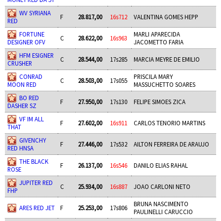
WV SYRIANA
F
28.817,00
16s712
VALENTINA GOMES HEPP
RED
FORTUNE
MARLI APARECIDA
C
28.622,00
16s963
DESIGNER OFV
JACOMETTO FARIA
HFM ESIGNER
C
28.544,00
17s285
MARCIA MEYRE DE EMILIO
CRUSHER
CONRAD
PRISCILA MARY
C
28.503,00
17s055
MOON RED
MASSUCHETTO SOARES
BO RED
F
27.950,00
17s130
FELIPE SIMOES ZICA
DASHER SZ
VF IM ALL
F
27.602,00
16s911
CARLOS TENORIO MARTINS
THAT
GIVENCHY
F
27.446,00
17s532
AILTON FERREIRA DE ARAUJO
RED HNSA
THE BLACK
F
26.137,00
16s546
DANILO ELIAS RAHAL
ROSE
JUPITER RED
C
25.934,00
16s887
JOAO CARLONI NETO
FHP
BRUNA NASCIMENTO
ARES RED JET
F
25.253,00
17s806
PAULINELLI CARUCCIO