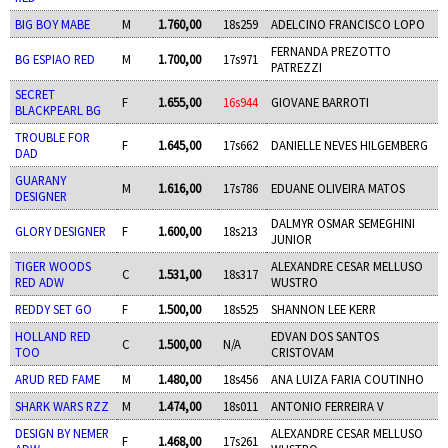
BIG BOY MABE
M
1.760,00
18s259
ADELCINO FRANCISCO LOPO
FERNANDA PREZOTTO
BG ESPIAO RED
M
1.700,00
17s971
PATREZZI
SECRET
F
1.655,00
16s944
GIOVANE BARROTI
BLACKPEARL BG
TROUBLE FOR
F
1.645,00
17s662
DANIELLE NEVES HILGEMBERG
DAD
GUARANY
M
1.616,00
17s786
EDUANE OLIVEIRA MATOS
DESIGNER
DALMYR OSMAR SEMEGHINI
GLORY DESIGNER
F
1.600,00
18s213
JUNIOR
TIGER WOODS
ALEXANDRE CESAR MELLUSO
C
1.531,00
18s317
RED ADW
WUSTRO
REDDY SET GO
F
1.500,00
18s525
SHANNON LEE KERR
HOLLAND RED
EDVAN DOS SANTOS
C
1.500,00
N/A
TOO
CRISTOVAM
ARUD RED FAME
M
1.480,00
18s456
ANA LUIZA FARIA COUTINHO
SHARK WARS RZZ
M
1.474,00
18s011
ANTONIO FERREIRA V
DESIGN BY NEMER
ALEXANDRE CESAR MELLUSO
F
1.468,00
17s261