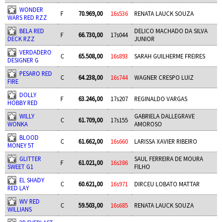
WONDER
F
70.969,00
16s536
RENATA LAUCK SOUZA
WARS RED RZZ
BELA RED
DELICO MACHADO DA SILVA
F
66.730,00
17s044
DECK RZZ
JUNIOR
VERDADERO
C
65.508,00
16s893
SARAH GUILHERME FREIRES
DESIGNER G
PESARO RED
C
64.238,00
16s744
WAGNER CRESPO LUIZ
FIRE
DOLLY
F
63.246,00
17s207
REGINALDO VARGAS
HOBBY RED
WILLY
GABRIELA DALLEGRAVE
C
61.709,00
17s155
WONKA
AMOROSO
BLOOD
C
61.662,00
16s660
LARISSA XAVIER RIBEIRO
MONEY 5T
GLITTER
SAUL FERREIRA DE MOURA
F
61.021,00
16s386
SWEET G1
FILHO
EL SHADY
C
60.621,00
16s971
DIRCEU LOBATO MATTAR
RED LAY
WV RED
C
59.503,00
16s685
RENATA LAUCK SOUZA
WILLIANS