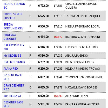
RED HOT LEMON
GRACIELE APARECIDA DE
F
6.772,00
17s558
BC
OLIVEIRA
PRINCESS RED
F
6.575,00
17s510
TATIANE ALONSO JACQUET
SUSPIRO
SUECIA
F
6.500,00
17s110
MIRELA FAGIONATO LOCALI
FORTUNES OFV
PROIBIDA
F
6.484,00
16s872
RICARDO CESAR ROMANINI
DESIGNER
GALAXY RED FLY
M
6.316,00
17s582
LUCAS DE OLIVEIRA PIRES
KID
MY ORDER ZZ
F
6.310,00
17s035
ANA JULIA GHIGGI
CREEK DESIGNER
C
6.292,00
17s121
BELGIO BOMM JUNIOR
ALANA RED
F
6.260,00
17s255
HELENA PINHEIRO TROVAO
SZ GENE DASH
C
6.032,00
17s041
YASMIN ALCANTARA RESENDE
RED
GRAN DESIGNER
C
6.025,00
17s978
MAXWELL DAVID BORGES
RZZ
IRIS FIESTA G1
F
6.020,00
16s790
ALEXANDRE RIZZI
DESIGNER EASE
M
5.981,00
17s337
PAMELA ARRUDA ALENCAR
RED