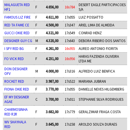
MALAGUETA RED
DESERT EAGLE PARTICIPACOES
F
4.656,00
16s784
HF1
S/A
FAMOUS LIZ FIRE
F
4.611,00
17s055
LUIZ POSSATTO
RED TA FAME CE
F
4.500,00
17s347
ARIEL LIMA DE ALMEIDA
GUCCI OKIE RED
F
4.321,00
17s549
CONRAD HENZ
DESIGNER GUY CG
M
4.320,00
17s643
DEBORA RIBEIRO DOS SANTOS
I SPY RED BG
F
4.261,00
16s955
AUREO ANTONIO FIORITA
HARAS FAZENDA OLIVEIRA
FO VICK RED
F
4.231,00
16s956
LTDA ME
DON DESIGNER
M
4.000,00
17s316
ALFREDO LUIZ BENFICA
OFV
ROCKET RED
F
3.987,00
17s522
MARIANA JUBRAN
FIONA OKIE RED
F
3.770,00
17s055
DANIELLE NEVES HILGEMBERG
EF MY DESIGNER
C
3.700,00
17s011
STEPHANIE SILVA RODRIGUES
AGAE
CHARMOSINHA
F
3.682,00
17s779
GERALZIMAR FRAGA COSTA
RED R2R
WV SHAYHALA
F
3.645,00
17s158
AROLDO SOUZA DURAES
RED