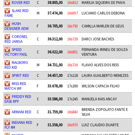
ROVER RED
C
38.805,00
16s812
MARILIA SIQUEIRA DE PAIVA
SLAKE RED
M
37.474,00
16s657
LUCIANO CARLOS DEBONA
FAME
HUSH
F
36.705,00
16s793
CAMILLA MARLEN DE GEUS
DESIGNER ADW
CORONEL
C
36.312,00
16s720
DARCI JOSE BACKES
RED JANGA
SPEED
FERNANDA IRINEU DE SOUZA
C
36.022,00
16s851
VICTORY FNSL
VENTURA
MALBORO
M
34.731,00
16s710
FLAVIO ALVES DOS REIS
RED KID
SPIRIT RED
C
34.457,00
17s118
LAURA GUALBERTO MENEZES
MISS RED
F
33.678,00
17s200
WILSON CAPACIA FILHO
MATCH WF
FREDDY RED
C
33.586,00
17s245
MANUELA KAIS ANCAY
EASE RPF
BRENDA ZOPOLATO FANTE E
ARMANI RED
C
31.759,00
16s843
SILVA
INDIANA RED
F
31.358,00
16s973
LUIZ CLAUDIO DUARTE
FLY 4M