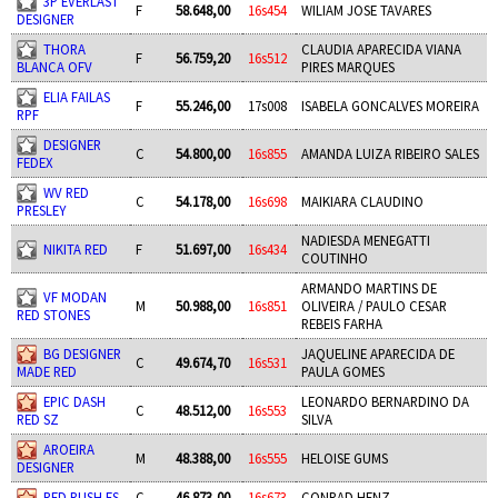
3P EVERLAST
F
58.648,00
16s454
WILIAM JOSE TAVARES
DESIGNER
THORA
CLAUDIA APARECIDA VIANA
F
56.759,20
16s512
BLANCA OFV
PIRES MARQUES
ELIA FAILAS
F
55.246,00
17s008
ISABELA GONCALVES MOREIRA
RPF
DESIGNER
C
54.800,00
16s855
AMANDA LUIZA RIBEIRO SALES
FEDEX
WV RED
C
54.178,00
16s698
MAIKIARA CLAUDINO
PRESLEY
NADIESDA MENEGATTI
NIKITA RED
F
51.697,00
16s434
COUTINHO
ARMANDO MARTINS DE
VF MODAN
M
50.988,00
16s851
OLIVEIRA / PAULO CESAR
RED STONES
REBEIS FARHA
BG DESIGNER
JAQUELINE APARECIDA DE
C
49.674,70
16s531
MADE RED
PAULA GOMES
EPIC DASH
LEONARDO BERNARDINO DA
C
48.512,00
16s553
RED SZ
SILVA
AROEIRA
M
48.388,00
16s555
HELOISE GUMS
DESIGNER
RED RUSH FS
C
46.873,00
16s673
CONRAD HENZ