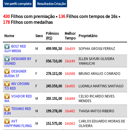
Ver perfil completo
Resultados Criação
430
Filhos com premiação •
136
Filhos com tempos de 16s •
178
Filhos com medalhas
Prêmios
Melhor
Nome
Sexo
Proprietário
(R$)
Tempo
BOLT RED
M
499.993,50
16s439
SOPHIA GROSSI FERRAZ
GUY MRDN
DESIGNER BY
ELLEN SAYURI OLIVEIRA
F
356.710,00
16s349
SIGNED
YAMAUCHI
DESIGNER
F
276.132,00
16s568
BRUNO ARAUJO CONRADO
BUENA 5T
WV CROWN
F
245.359,00
16s455
LUDMILA MARTINS SANTIAGO
TO RED
VOADOR RED
CELSO RICARDO NEVES
M
203.191,00
16s844
WA
MENDES
TEXANO RED
M
199.278,00
16s482
THAISA MATOS RIBEIRO
RJM
AVT
CARLOS EDUARDO MORAIS DE
M
151.575,00
16s562
HAPPYNIKI FLYING
OLIVEIRA