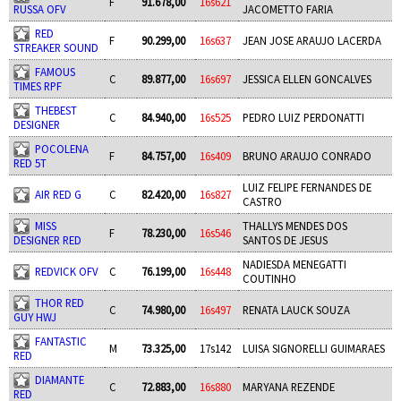
F
91.678,00
16s621
RUSSA OFV
JACOMETTO FARIA
RED
F
90.299,00
16s637
JEAN JOSE ARAUJO LACERDA
STREAKER SOUND
FAMOUS
C
89.877,00
16s697
JESSICA ELLEN GONCALVES
TIMES RPF
THEBEST
C
84.940,00
16s525
PEDRO LUIZ PERDONATTI
DESIGNER
POCOLENA
F
84.757,00
16s409
BRUNO ARAUJO CONRADO
RED 5T
LUIZ FELIPE FERNANDES DE
AIR RED G
C
82.420,00
16s827
CASTRO
MISS
THALLYS MENDES DOS
F
78.230,00
16s546
DESIGNER RED
SANTOS DE JESUS
NADIESDA MENEGATTI
REDVICK OFV
C
76.199,00
16s448
COUTINHO
THOR RED
C
74.980,00
16s497
RENATA LAUCK SOUZA
GUY HWJ
FANTASTIC
M
73.325,00
17s142
LUISA SIGNORELLI GUIMARAES
RED
DIAMANTE
C
72.883,00
16s880
MARYANA REZENDE
RED