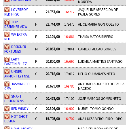
MOREIRA
LOVERBOY
JAQUELINE APARECIDA DE
C
21.757,00
16s712
RED HFSC
PAULA GOMES
TOP
F
21.744,00
17s475
ALICE MARIA GON COLETO
DESIGNER ADW
WV EXTRA
F
21.101,00
16s864
THAISA MATOS RIBEIRO
RED
DESIGNER
M
20.867,00
17s041
CAMILA FALCAO BORGES
FORTUNES
LADY
F
20.850,00
16s695
LUDMILA MARTINS SANTIAGO
FASTFINISH ZZ
UNDER
C
20.718,00
17s012
HELIO GUIMARAES NETO
ARMOR FLY FNSL
JASMIM RED
ANTONIO AUGUSTO DE PAULA
F
20.679,00
16s780
CMV
MACEDO
SMART
C
20.478,00
17s102
JOSE MARCOS GOMES NETO
DESIGNER VS
RED WINDY
C
20.306,00
16s902
MURIEL TOMIO GONDO
HOT SHOT
C
19.705,00
16s702
ANA LUIZA VERGUEIRO LOBO
DESIGN
NOAH MONEY
MARIA EDUARDA ALVES DE