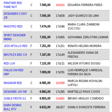
PANTHER RED
C
7.560,00
16s616
EDUARDA FERREIRA PERES
FAME WJT
DESIGNERS CODY
C
7.543,00
17s658
JADY GUARIZO DE LIMA
ZR
MARIA CLARA ZANIBONI
MAESTRO RED
C
7.474,00
17s386
ZUCCOLI
SPIRIT DESIGNER
C
7.381,00
17s065
GIOVANNA ZERLOTINI LASMAR
MRMS
JESS APOLLO RED
F
7.251,00
17s231
RENATA HELENA MOREIRA
ALESSANDRO VIANA DE
BRUTEZA RED CH
F
7.187,00
17s149
FREITAS
RED LUA
F
7.133,00
17s321
WILSON VITORIO DOSSO
FAILAS ON RED
LUIS HENRIQUE CARREGAL
F
7.000,00
17s391
HRP
PEREIRA DA SILVA
MARCIA REGINA KOVALSKI
MAGNUM RED
C
6.983,00
16s968
LUPOLI
DESIGNER JAY HR
C
6.882,00
17s285
MARTIELLE PAIVA COSTA
GISELE FIESTA G1
F
6.830,00
16s843
BRUNO ARAUJO CONRADO
DARA DESING
F
6.822,00
18s257
DANILO DONIZETE FERREIRA
BULL RTV