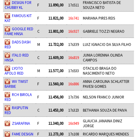
DESIGN FOR
FRANCISCO BATISTA DE
F
11.890,00
17s511
CHUBBY KL
SOUZA NETO
FAMOUS KIT
F
11.821,00
16s741
MARIANA PIRES REIS
KAT
GOOGLE RED
C
11.801,00
16s927
GABRIELE TOZZI NEGRAO
FAME HNSA
DADS DASH
M
11.732,00
17s339
LUIZ IGNACIO DA SILVA FILHO
RED
ITALO RED
JUNIA LORENNA OLINDA
C
11.609,00
16s819
HNSA
CAMPOS
LYOTO
OTACILIO BRAGA DO
M
11.577,00
17s533
APOLO RED
NASCIMENTO NETO
WV TWIST
ANNA CAROLINA SCHLATTER
F
11.560,00
16s886
BARBIE
PAVESI GOMES
RCH BIROLA
F
11.456,00
17s736
NELSON FRANCO JUNIOR
RED
RASPUTIN
C
11.453,00
17s323
BETHANIA SOUZA DE PAIVA
RED
GLAUCIA JANAINA DINIZ
ZSARAFINA
F
11.340,00
16s949
JORGE
FAME DESIGN
F
11.273,00
17s108
RICARDO MARQUES MENDES