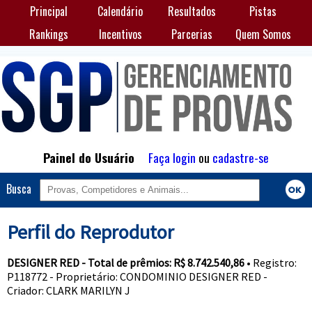
Principal
Calendário
Resultados
Pistas
Rankings
Incentivos
Parcerias
Quem Somos
Painel do Usuário
Faça login
ou
cadastre-se
Busca
Perfil do Reprodutor
DESIGNER RED - Total de prêmios: R$ 8.742.540,86
• Registro:
P118772 - Proprietário: CONDOMINIO DESIGNER RED -
Criador: CLARK MARILYN J