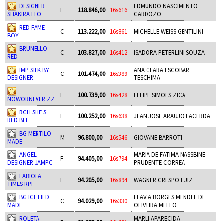
DESIGNER
EDMUNDO NASCIMENTO
F
118.846,00
16s616
SHAKIRA LEO
CARDOZO
RED FAME
C
113.222,00
16s861
MICHELLE WEISS GENTILINI
BOY
BRUNELLO
C
103.827,00
16s412
ISADORA PETERLINI SOUZA
RED
IMP SILK BY
ANA CLARA ESCOBAR
C
101.474,00
16s389
DESIGNER
TESCHIMA
F
100.739,00
16s428
FELIPE SIMOES ZICA
NOWORNEVER ZZ
RCH SHE S
F
100.252,00
16s638
JEAN JOSE ARAUJO LACERDA
RED BEE
BG MERTILO
M
96.800,00
16s546
GIOVANE BARROTI
MADE
ANGEL
MARIA DE FATIMA NASSBINE
F
94.405,00
16s794
DESIGNER JAMPC
PRUDENTE CORREA
FABIOLA
F
94.205,00
16s894
WAGNER CRESPO LUIZ
TIMES RPF
BG ICE FILD
FLAVIA BORGES MENDEL DE
C
94.029,00
16s330
MADE
OLIVEIRA MELLO
ROLETA
MARLI APARECIDA