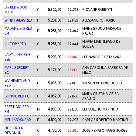
BG REDWOOD
C
5.320,00
17s213
GIOVANE BARROTI
MADE
WIND FAILAS RED
F
5.293,00
17s423
ALESSANDRO FIORIO
MADAME BIG RED
MAINE BRUNO FARAONE
F
5.253,00
17s042
EM
NAJAR
FLAVIA MARTIMIANO DE
VICTORY RED
C
5.253,00
17s441
SOUZA
LADY LIDER RED
F
5.208,00
16s840
LEONARDO COSTA LARA
EEE
MARJ S SECRET
ANA CAROLINA BARBOSA DE
F
5.173,90
16s928
BC
MELO
WV HEARTLAND
F
5.005,00
17s038
WILSON VITORIO DOSSO
RED
MAILA CRISTINA VIEIRA
BONNIE RED FLF
F
4.852,00
17s605
ARAUJO
PRESTIGIO RED
M
4.800,00
17s190
ELI COELHO MARINHO
EM
MEL LADYSUGAR
F
4.800,00
17s273
CARLOS ROBERTO MARTINEL
HOT CREEK
C
4.700,00
16s910
JOSE RENATO NAGIB JORGE
DESIGN JNJ