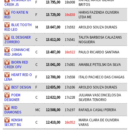
F
13.795,00
18s008
CREEK JS
BRITOS
FO KATIE N
HARAS FAZENDA OLIVEIRA
F
13.729,00
16s838
RED
LTDA ME
BLUE TOOTH
M
13.647,00
17s592
AROLDO SOUZA DURAES
RED LEO
EL DESIGNER
TALITA BARBOSA CALAZANS
C
13.612,00
17s541
ZORRERO
NOGUEIRA
COMANCHE
C
13.487,00
16s922
PAULO RICARDO SANTANA
RED JANGA
BIORN RED
C
13.041,00
17s081
AMABILE PETELSKI DA SILVA
CREEK OFV
HEART RED O
F
12.700,00
17s558
ITALO PACHECO DAS CHAGAS
LENA
BEST DESIGN
F
12.635,00
17s106
AROLDO SOUZA DURAES
POEM
JULIANA VASCONCELOS DA
C
12.622,00
17s228
DESIGNER
SILVEIRA TENORIO
RED
MC
12.508,00
17s197
RAFAELA CASALI PERERA
DIAMONDS
KENSHI
MARIA CLARA DE OLIVEIRA
C
12.410,00
16s952
SECRET BG
VARAS