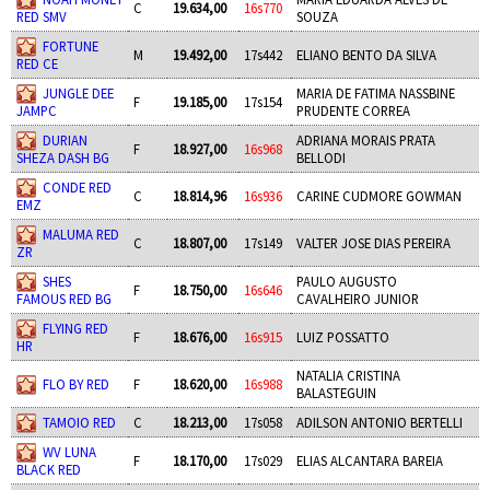
C
19.634,00
16s770
RED SMV
SOUZA
FORTUNE
M
19.492,00
17s442
ELIANO BENTO DA SILVA
RED CE
JUNGLE DEE
MARIA DE FATIMA NASSBINE
F
19.185,00
17s154
JAMPC
PRUDENTE CORREA
DURIAN
ADRIANA MORAIS PRATA
F
18.927,00
16s968
SHEZA DASH BG
BELLODI
CONDE RED
C
18.814,96
16s936
CARINE CUDMORE GOWMAN
EMZ
MALUMA RED
C
18.807,00
17s149
VALTER JOSE DIAS PEREIRA
ZR
SHES
PAULO AUGUSTO
F
18.750,00
16s646
FAMOUS RED BG
CAVALHEIRO JUNIOR
FLYING RED
F
18.676,00
16s915
LUIZ POSSATTO
HR
NATALIA CRISTINA
FLO BY RED
F
18.620,00
16s988
BALASTEGUIN
TAMOIO RED
C
18.213,00
17s058
ADILSON ANTONIO BERTELLI
WV LUNA
F
18.170,00
17s029
ELIAS ALCANTARA BAREIA
BLACK RED