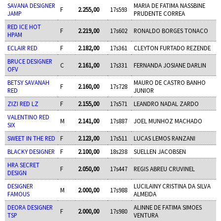
SAVANA DESIGNER
MARIA DE FATIMA NASSBINE
F
2.255,00
17s593
JAMP
PRUDENTE CORREA
RED ICE HOT
F
2.219,00
17s602
RONALDO BORGES TONACO
HPAM
ECLAIR RED
F
2.182,00
17s361
CLEYTON FURTADO REZENDE
BRUCE DESIGNER
C
2.161,00
17s331
FERNANDA JOSIANE DARLIN
OFV
BETSY SAVANAH
MAURO DE CASTRO BANHO
F
2.160,00
17s728
RED
JUNIOR
ZIZI RED LZ
F
2.155,00
17s571
LEANDRO NADAL ZARDO
VALENTINO RED
M
2.141,00
17s887
JOEL MUNHOZ MACHADO
SIX
SWEET IN THE RED
F
2.123,00
17s511
LUCAS LEMOS RANZANI
BLACKY DESIGNER
F
2.100,00
18s238
SUELLEN JACOBSEN
HRA SECRET
F
2.050,00
17s447
REGIS ABREU CRUVINEL
DESIGN
DESIGNER
LUCILAINY CRISTINA DA SILVA
M
2.000,00
17s988
FAMOUS
ALMEIDA
DEORA DESIGNER
ALINNE DE FATIMA SIMOES
F
2.000,00
17s980
TSP
VENTURA