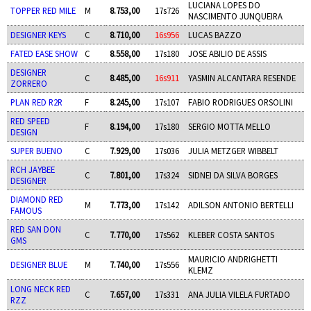
LUCIANA LOPES DO
TOPPER RED MILE
M
8.753,00
17s726
NASCIMENTO JUNQUEIRA
DESIGNER KEYS
C
8.710,00
16s956
LUCAS BAZZO
FATED EASE SHOW
C
8.558,00
17s180
JOSE ABILIO DE ASSIS
DESIGNER
C
8.485,00
16s911
YASMIN ALCANTARA RESENDE
ZORRERO
PLAN RED R2R
F
8.245,00
17s107
FABIO RODRIGUES ORSOLINI
RED SPEED
F
8.194,00
17s180
SERGIO MOTTA MELLO
DESIGN
SUPER BUENO
C
7.929,00
17s036
JULIA METZGER WIBBELT
RCH JAYBEE
C
7.801,00
17s324
SIDNEI DA SILVA BORGES
DESIGNER
DIAMOND RED
M
7.773,00
17s142
ADILSON ANTONIO BERTELLI
FAMOUS
RED SAN DON
C
7.770,00
17s562
KLEBER COSTA SANTOS
GMS
MAURICIO ANDRIGHETTI
DESIGNER BLUE
M
7.740,00
17s556
KLEMZ
LONG NECK RED
C
7.657,00
17s331
ANA JULIA VILELA FURTADO
RZZ