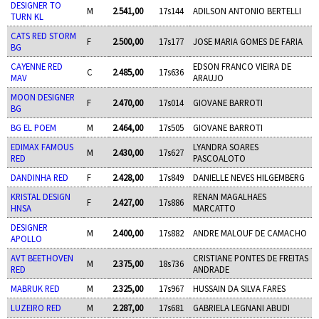
DESIGNER TO
M
2.541,00
17s144
ADILSON ANTONIO BERTELLI
TURN KL
CATS RED STORM
F
2.500,00
17s177
JOSE MARIA GOMES DE FARIA
BG
CAYENNE RED
EDSON FRANCO VIEIRA DE
C
2.485,00
17s636
MAV
ARAUJO
MOON DESIGNER
F
2.470,00
17s014
GIOVANE BARROTI
BG
BG EL POEM
M
2.464,00
17s505
GIOVANE BARROTI
EDIMAX FAMOUS
LYANDRA SOARES
M
2.430,00
17s627
RED
PASCOALOTO
DANDINHA RED
F
2.428,00
17s849
DANIELLE NEVES HILGEMBERG
KRISTAL DESIGN
RENAN MAGALHAES
F
2.427,00
17s886
HNSA
MARCATTO
DESIGNER
M
2.400,00
17s882
ANDRE MALOUF DE CAMACHO
APOLLO
AVT BEETHOVEN
CRISTIANE PONTES DE FREITAS
M
2.375,00
18s736
RED
ANDRADE
MABRUK RED
M
2.325,00
17s967
HUSSAIN DA SILVA FARES
LUZEIRO RED
M
2.287,00
17s681
GABRIELA LEGNANI ABUDI