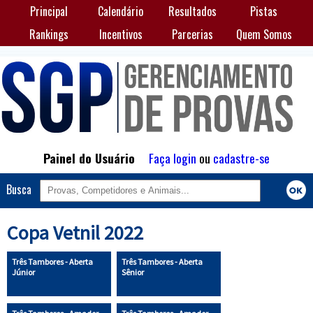
Principal
Calendário
Resultados
Pistas
Rankings
Incentivos
Parcerias
Quem Somos
Painel do Usuário
Faça login
ou
cadastre-se
Busca
Copa Vetnil 2022
Três Tambores - Aberta
Três Tambores - Aberta
Júnior
Sênior