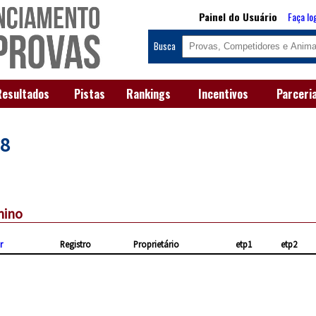
Painel do Usuário
Faça lo
Busca
Resultados
Pistas
Rankings
Incentivos
Parceri
18
nino
r
Registro
Proprietário
etp1
etp2