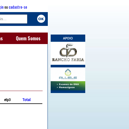
gin
ou
cadastre-se
as
Quem Somos
APOIO
etp3
Total