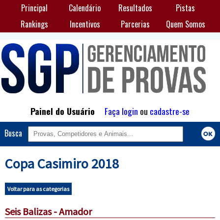
Principal
Calendário
Resultados
Pistas
Rankings
Incentivos
Parcerias
Quem Somos
Painel do Usuário
Faça login
ou
cadastre-se
Busca
Copa Casimiro 2018
Voltar para as categorias
Seis Balizas - Amador