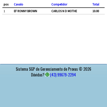
pos
Cavalo
Competidor
Total
1
EF RONNY BROWN
CARLOS N D MOTHE
10.00
APOIO
Sistema SGP de Gerenciamento de Provas © 2026
Dúvidas?
(43) 99679-2294