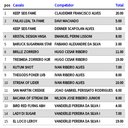
pos
Cavalo
Competidor
Total
1
KEEP SEIS FAME
CLAUDEMIR FRANCISCO ALVES
20.00
2
FAILAS LEAL TA FAME
DAVI MACHADO
5.00
KEEP SEIS FAME
DENNER SCAPOLAN ALVES
5.00
4
KRISTAL DESIGN HNSA
EMANUEL PERINI LISSONI
8.00
5
BARUCK SUGARMAN STAR
FABIANO ALEXANDRE DA SILVA
3.00
6
BRILLE ZORRERO
HUGO CESAR RIBEIRO
11.00
7
TRESMEIA ZORRERO H2R
HUGO CESAR RIBEIRO
19.00
8
KUTUM SHOT
IVAN RIBEIRO ALVES
7.00
9
THEGODS POKER LVB
IVAN RIBEIRO ALVES
8.00
10
STREAK OF LIDER
IVAN RIBEIRO ALVES
10.00
11
SAN MARTIN CREEKIE
JOAO GABRIEL PERISSATO RODRIGUES
6.00
12
BACANA OF STREAK EM
NILSON JOSE RIBEIRO JUNIOR
8.00
13
BIRD RED FLYING ABH
VANDERLEI PEREIRA DA SILVA I
4.00
14
LADY DI SUGAR
VANDERLEI PEREIRA DA SILVA I
7.00
15
EL LOCO LEROY
VANDERLEI PEREIRA DA SILVA I
19.00