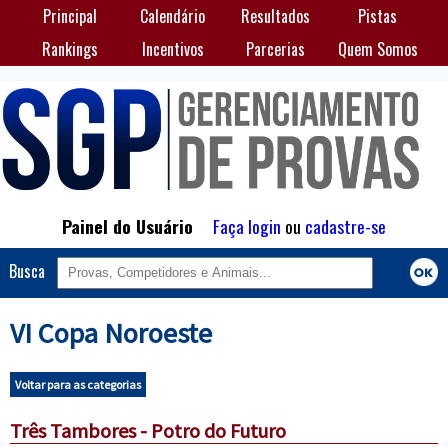
Principal
Calendário
Resultados
Pistas
Rankings
Incentivos
Parcerias
Quem Somos
Painel do Usuário
Faça login
ou
cadastre-se
Busca
VI Copa Noroeste
Voltar para as categorias
Três Tambores - Potro do Futuro