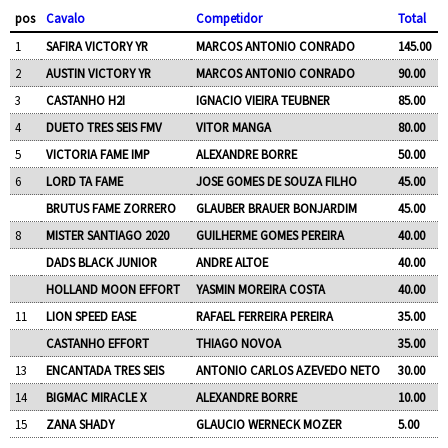
pos
Cavalo
Competidor
Total
1
SAFIRA VICTORY YR
MARCOS ANTONIO CONRADO
145.00
2
AUSTIN VICTORY YR
MARCOS ANTONIO CONRADO
90.00
3
CASTANHO H2I
IGNACIO VIEIRA TEUBNER
85.00
4
DUETO TRES SEIS FMV
VITOR MANGA
80.00
5
VICTORIA FAME IMP
ALEXANDRE BORRE
50.00
6
LORD TA FAME
JOSE GOMES DE SOUZA FILHO
45.00
BRUTUS FAME ZORRERO
GLAUBER BRAUER BONJARDIM
45.00
8
MISTER SANTIAGO 2020
GUILHERME GOMES PEREIRA
40.00
DADS BLACK JUNIOR
ANDRE ALTOE
40.00
HOLLAND MOON EFFORT
YASMIN MOREIRA COSTA
40.00
11
LION SPEED EASE
RAFAEL FERREIRA PEREIRA
35.00
CASTANHO EFFORT
THIAGO NOVOA
35.00
13
ENCANTADA TRES SEIS
ANTONIO CARLOS AZEVEDO NETO
30.00
14
BIGMAC MIRACLE X
ALEXANDRE BORRE
10.00
15
ZANA SHADY
GLAUCIO WERNECK MOZER
5.00