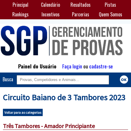
Principal
Calendário
Resultados
Pistas
Rankings
Incentivos
Parcerias
Quem Somos
Painel do Usuário
Faça login
ou
cadastre-se
Busca
Circuito Baiano de 3 Tambores 2023
Voltar para as categorias
Três Tambores - Amador Principiante