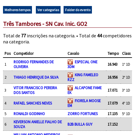
Melhores tempos
Ver categorias
Folder do evento
Três Tambores - SN Cav. Inic. GO2
Total de
77
inscrições na categoria. • Total de
44
competidores
na categoria.
Pos
Competidor
Cavalo
Tempo
Class
RODRIGO FERNANDES DE
ESPECIAL ONE
1
16.943
1º 1D
OLIVEIRA
3DM
KING FAMELEO
2
THIAGO HENRIQUE DA SILVA
16.956
2º 1D
RZZ
VITOR FRANCISCO PEREIRA
ALCAPONE FAME
3
17.071
3º 1D
DOS SANTOS
EK
FIORELA MOOSE
4
RAFAEL SANCHES NEVES
17.079
4º 1D
EM
5
RONALDI GODINHO
ZORRO FORTUNES
17.135
5º 1D
KEVERSON ANIELLE FIALHO DE
6
B2B BULLA GUY
17.152
SOUZA
WILLIAN ANTONIO MEDEIROS