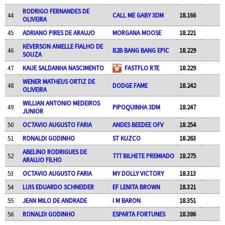
RODRIGO FERNANDES DE
44
CALL ME GABY 3DM
18.166
OLIVEIRA
45
ADRIANO PIRES DE ARAUJO
MORGANA MOOSE
18.221
KEVERSON ANIELLE FIALHO DE
46
B2B BANG BANG EPIC
18.229
SOUZA
47
KAUE SALDANHA NASCIMENTO
FASTFLO R7E
18.229
WENER MATHEUS ORTIZ DE
48
DODGE FAME
18.242
OLIVEIRA
WILLIAN ANTONIO MEDEIROS
49
PIPOQUINHA 3DM
18.247
JUNIOR
50
OCTAVIO AUGUSTO FARIA
ANDES BEEDEE OFV
18.254
51
RONALDI GODINHO
ST KUZCO
18.263
ABELINO RODRIGUES DE
52
777 BILHETE PREMIADO
18.275
ARAUJO FILHO
53
OCTAVIO AUGUSTO FARIA
MY DOLLY VICTORY
18.313
54
LUIS EDUARDO SCHNEIDER
EF LENITA BROWN
18.321
55
JEAN MILO DE ANDRADE
I M BARON
18.351
56
RONALDI GODINHO
ESPARTA FORTUNES
18.386