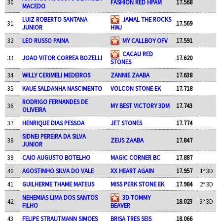
30
FASHION RED HPAM
17.568
MACEDO
LUIZ ROBERTO SANTANA
JAMAL THE ROCKS
31
17.569
JUNIOR
HWJ
32
LEO RUSSO PAINA
MY CALLBOY OFV
17.591
CACAU RED
33
JOAO VITOR CORREA BOZELLI
17.620
STONES
34
WILLY CERIMELI MEDEIROS
ZANNIE ZAABA
17.638
35
KAUE SALDANHA NASCIMENTO
VOLCON STONE EK
17.718
RODRIGO FERNANDES DE
36
MY BEST VICTORY 3DM
17.743
OLIVEIRA
37
HENRIQUE DIAS PESSOA
JET STONES
17.774
SIDNEI PEREIRA DA SILVA
38
ZEUS ZAABA
17.847
JUNIOR
39
CAIO AUGUSTO BOTELHO
MAGIC CORNER BC
17.887
40
AGOSTINHO SILVA DO VALE
XX HEART AGAIN
17.957
1º 3D
41
GUILHERME THAME MATEUS
MISS PERK STONE EK
17.984
2º 3D
NEHEMIAS LIMA DOS SANTOS
3D TOMMY
42
18.023
3º 3D
FILHO
BEAVER
43
FELIPE STRAUTMANN SIMOES
BRISA TRES SEIS
18.066