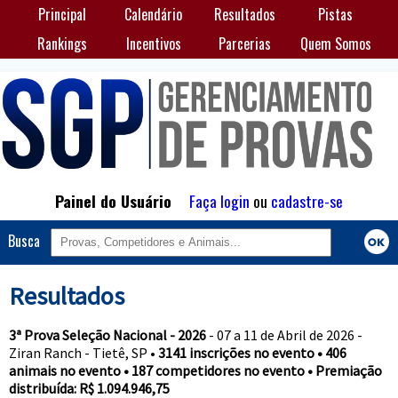
Principal
Calendário
Resultados
Pistas
Rankings
Incentivos
Parcerias
Quem Somos
Painel do Usuário
Faça login
ou
cadastre-se
Busca
Resultados
3ª Prova Seleção Nacional - 2026
- 07 a 11 de Abril de 2026 -
Ziran Ranch - Tietê, SP •
3141 inscrições no evento • 406
animais no evento • 187 competidores no evento • Premiação
distribuída: R$ 1.094.946,75