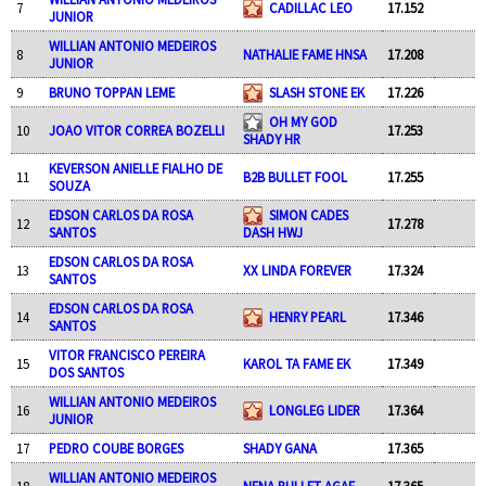
7
CADILLAC LEO
17.152
JUNIOR
WILLIAN ANTONIO MEDEIROS
8
NATHALIE FAME HNSA
17.208
JUNIOR
9
BRUNO TOPPAN LEME
SLASH STONE EK
17.226
OH MY GOD
10
JOAO VITOR CORREA BOZELLI
17.253
SHADY HR
KEVERSON ANIELLE FIALHO DE
11
B2B BULLET FOOL
17.255
SOUZA
EDSON CARLOS DA ROSA
SIMON CADES
12
17.278
SANTOS
DASH HWJ
EDSON CARLOS DA ROSA
13
XX LINDA FOREVER
17.324
SANTOS
EDSON CARLOS DA ROSA
14
HENRY PEARL
17.346
SANTOS
VITOR FRANCISCO PEREIRA
15
KAROL TA FAME EK
17.349
DOS SANTOS
WILLIAN ANTONIO MEDEIROS
16
LONGLEG LIDER
17.364
JUNIOR
17
PEDRO COUBE BORGES
SHADY GANA
17.365
WILLIAN ANTONIO MEDEIROS