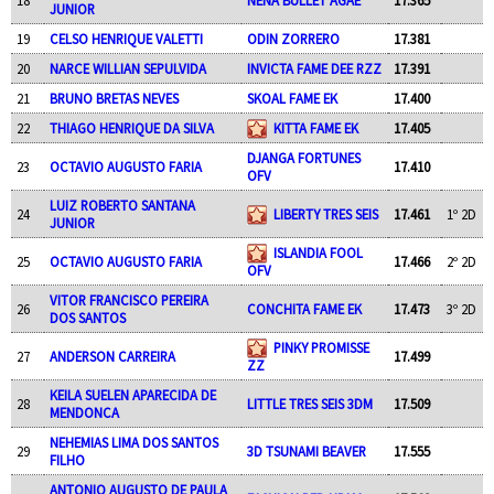
18
NENA BULLET AGAE
17.365
JUNIOR
19
CELSO HENRIQUE VALETTI
ODIN ZORRERO
17.381
20
NARCE WILLIAN SEPULVIDA
INVICTA FAME DEE RZZ
17.391
21
BRUNO BRETAS NEVES
SKOAL FAME EK
17.400
22
THIAGO HENRIQUE DA SILVA
KITTA FAME EK
17.405
DJANGA FORTUNES
23
OCTAVIO AUGUSTO FARIA
17.410
OFV
LUIZ ROBERTO SANTANA
24
LIBERTY TRES SEIS
17.461
1º 2D
JUNIOR
ISLANDIA FOOL
25
OCTAVIO AUGUSTO FARIA
17.466
2º 2D
OFV
VITOR FRANCISCO PEREIRA
26
CONCHITA FAME EK
17.473
3º 2D
DOS SANTOS
PINKY PROMISSE
27
ANDERSON CARREIRA
17.499
ZZ
KEILA SUELEN APARECIDA DE
28
LITTLE TRES SEIS 3DM
17.509
MENDONCA
NEHEMIAS LIMA DOS SANTOS
29
3D TSUNAMI BEAVER
17.555
FILHO
ANTONIO AUGUSTO DE PAULA