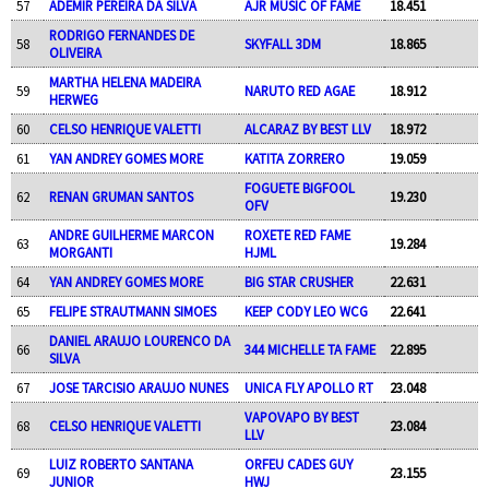
57
ADEMIR PEREIRA DA SILVA
AJR MUSIC OF FAME
18.451
RODRIGO FERNANDES DE
58
SKYFALL 3DM
18.865
OLIVEIRA
MARTHA HELENA MADEIRA
59
NARUTO RED AGAE
18.912
HERWEG
60
CELSO HENRIQUE VALETTI
ALCARAZ BY BEST LLV
18.972
61
YAN ANDREY GOMES MORE
KATITA ZORRERO
19.059
FOGUETE BIGFOOL
62
RENAN GRUMAN SANTOS
19.230
OFV
ANDRE GUILHERME MARCON
ROXETE RED FAME
63
19.284
MORGANTI
HJML
64
YAN ANDREY GOMES MORE
BIG STAR CRUSHER
22.631
65
FELIPE STRAUTMANN SIMOES
KEEP CODY LEO WCG
22.641
DANIEL ARAUJO LOURENCO DA
66
344 MICHELLE TA FAME
22.895
SILVA
67
JOSE TARCISIO ARAUJO NUNES
UNICA FLY APOLLO RT
23.048
VAPOVAPO BY BEST
68
CELSO HENRIQUE VALETTI
23.084
LLV
LUIZ ROBERTO SANTANA
ORFEU CADES GUY
69
23.155
JUNIOR
HWJ