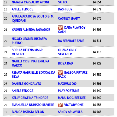
18
NATALIA CARVALHO APONI
SAFIRA
14.654
19
ANIELE FEDOCE
DASH GUY
14.673
ANA LAURA ROSA SOUTO B. M.
20
CASTELY SHADY
14.676
IQUEGAMI
DARA PLAYBOY
21
YASMIN ALMEIDA SALVADOR
14.706
CASH
NICOLY LEONEL BISTAFFA
22
BG SEPARATE FAME
14.711
RUFINO
SOPHIA HELENA MAGRI
OHANA ONLY
23
14.716
OLIVEIRA
STREAKER
NATIELI CRISTINA FERREIRA
24
BRIZA BAD
14.727
MARCO
RENATA GABRIELLE ZOCCAL DA
BALBOA FUTURE
25
14.785
SILVA
BACK
26
DANIELE GONCALVES
MAXIMUS 000
14.791
27
ANIELE FEDOCE
PLAY FORTUNE
14.840
28
KELLY CRISTINA TRINDADE
MANU DOC BEE DEE
14.840
29
EMANUELLA NUBIATO RUVIERE
VICTORY ONE
14.856
30
BIANCA BATISTA BELON
SANDY APLAY RLS
14.946