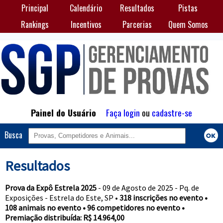
Principal
Calendário
Resultados
Pistas
Rankings
Incentivos
Parcerias
Quem Somos
Painel do Usuário
Faça login
ou
cadastre-se
Busca
Resultados
Prova da Expô Estrela 2025
- 09 de Agosto de 2025 - Pq. de
Exposições - Estrela do Este, SP •
318 inscrições no evento •
108 animais no evento • 96 competidores no evento •
Premiação distribuída: R$ 14.964,00