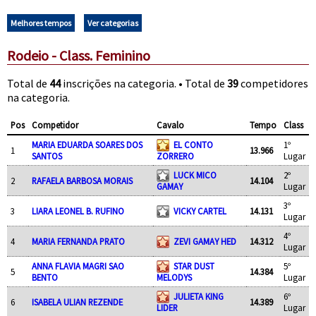
Melhores tempos
Ver categorias
Rodeio - Class. Feminino
Total de
44
inscrições na categoria. • Total de
39
competidores
na categoria.
Pos
Competidor
Cavalo
Tempo
Class
MARIA EDUARDA SOARES DOS
EL CONTO
1º
1
13.966
SANTOS
ZORRERO
Lugar
LUCK MICO
2º
2
RAFAELA BARBOSA MORAIS
14.104
GAMAY
Lugar
3º
3
LIARA LEONEL B. RUFINO
VICKY CARTEL
14.131
Lugar
4º
4
MARIA FERNANDA PRATO
ZEVI GAMAY HED
14.312
Lugar
ANNA FLAVIA MAGRI SAO
STAR DUST
5º
5
14.384
BENTO
MELODYS
Lugar
JULIETA KING
6º
6
ISABELA ULIAN REZENDE
14.389
LIDER
Lugar