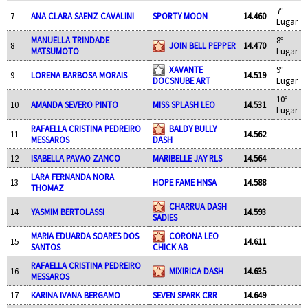
7º
7
ANA CLARA SAENZ CAVALINI
SPORTY MOON
14.460
Lugar
MANUELLA TRINDADE
8º
8
JOIN BELL PEPPER
14.470
MATSUMOTO
Lugar
XAVANTE
9º
9
LORENA BARBOSA MORAIS
14.519
DOCSNUBE ART
Lugar
10º
10
AMANDA SEVERO PINTO
MISS SPLASH LEO
14.531
Lugar
RAFAELLA CRISTINA PEDREIRO
BALDY BULLY
11
14.562
MESSAROS
DASH
12
ISABELLA PAVAO ZANCO
MARIBELLE JAY RLS
14.564
LARA FERNANDA NORA
13
HOPE FAME HNSA
14.588
THOMAZ
CHARRUA DASH
14
YASMIM BERTOLASSI
14.593
SADIES
MARIA EDUARDA SOARES DOS
CORONA LEO
15
14.611
SANTOS
CHICK AB
RAFAELLA CRISTINA PEDREIRO
16
MIXIRICA DASH
14.635
MESSAROS
17
KARINA IVANA BERGAMO
SEVEN SPARK CRR
14.649