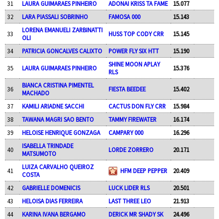
31
LAURA GUIMARAES PINHEIRO
ADONAI KRISS TA FAME
15.077
32
LARA PIASSALI SOBRINHO
FAMOSA 000
15.143
LORENA EMANUELI ZARBINATTI
33
HUSS TOP CODY CRR
15.145
OLI
34
PATRICIA GONCALVES CALIXTO
POWER FLY SIX HTT
15.190
SHINE MOON APLAY
35
LAURA GUIMARAES PINHEIRO
15.376
RLS
BIANCA CRISTINA PIMENTEL
36
FIESTA BEEDEE
15.402
MACHADO
37
KAMILI ARIADNE SACCHI
CACTUS DON FLY CRR
15.984
38
TAWANA MAGRI SAO BENTO
TAMMY FIREWATER
16.174
39
HELOISE HENRIQUE GONZAGA
CAMPARY 000
16.296
ISABELLA TRINDADE
40
LORDE ZORRERO
20.171
MATSUMOTO
LUIZA CARVALHO QUEIROZ
41
HFM DEEP PEPPER
20.409
COSTA
42
GABRIELLE DOMENICIS
LUCK LIDER RLS
20.501
43
HELOISA DIAS FERREIRA
LAST THREE LEO
21.913
44
KARINA IVANA BERGAMO
DERICK MR SHADY SK
24.496