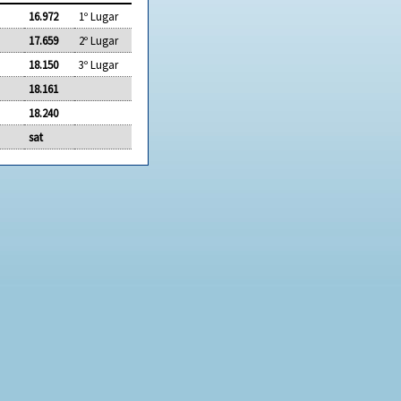
16.972
1º Lugar
17.659
2º Lugar
18.150
3º Lugar
18.161
18.240
sat