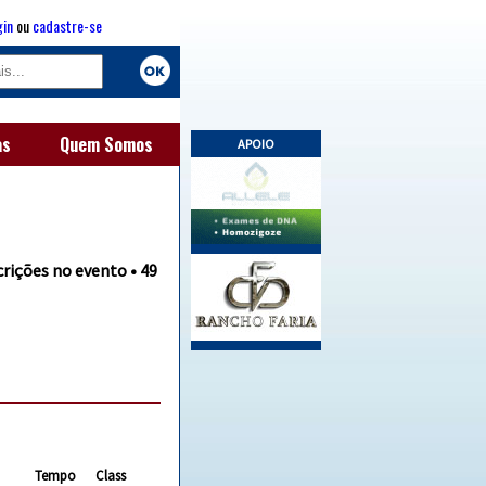
gin
ou
cadastre-se
as
Quem Somos
APOIO
crições no evento • 49
Tempo
Class