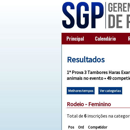
Principal
Calendário
Resultados
1ª Prova 3 Tambores Haras Exa
animais no evento • 49 competid
Melhores tempos
Ver categorias
Rodeio - Feminino
Total de
6
inscrições na categori
Pos
Ord
Competidor