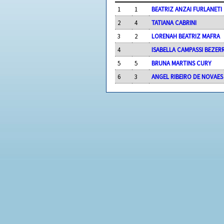
1
1
BEATRIZ ANZAI FURLANETI
2
4
TATIANA CABRINI
3
2
LORENAH BEATRIZ MAFRA
4
ISABELLA CAMPASSI BEZER
5
5
BRUNA MARTINS CURY
6
3
ANGEL RIBEIRO DE NOVAES