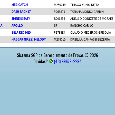
MEG CATCH
M250049
THIAGO YUKIO NITTA
DASH BACK LT
P263879
TATIANA MONICI CABRINI
SHINE IS EASY
B006258
ADELSIO DONIZETE DE MORAES
RA
APOLLO
SR
RANCHO CARIJO
BELA RED HED
P173833
CLAUDIO MEDEIROS GRISOLIA
HAGGAR NIAZZI MELODY
M278015
ISABELLA CAMPASSI BEZERRA
Sistema SGP de Gerenciamento de Provas © 2026
Dúvidas?
(43) 99679-2294