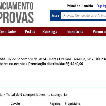
Painel do Usuário
Faça lo
Busca
Resultados
Pistas
Rankings
Incentivos
Parceri
mar
- 07 de Setembro de 2024 - Haras Examar - Marília, SP •
100 ins
ores no evento • Premiação distribuída: R$ 4.140,00
a. • Total de
6
competidores na categoria.
Cavalo
Registro
Proprietário