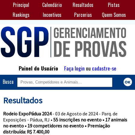
Principal
Calendário
Resultados
Pistas
Rankings
Incentivos
Parcerias
Quem Somos
Painel do Usuário
Faça login
ou
cadastre-se
Busca
Resultados
Rodeio ExpoPádua 2024
- 03 de Agosto de 2024 - Parq. de
Exposições - Pádua, RJ •
55 inscrições no evento • 17 animais
no evento • 19 competidores no evento • Premiação
distribuída: R$ 7.400,00