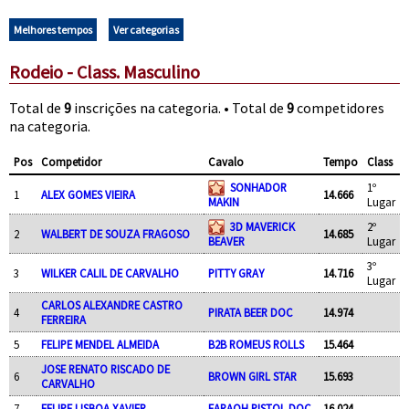
Melhores tempos
Ver categorias
Rodeio - Class. Masculino
Total de
9
inscrições na categoria. • Total de
9
competidores
na categoria.
Pos
Competidor
Cavalo
Tempo
Class
SONHADOR
1º
1
ALEX GOMES VIEIRA
14.666
MAKIN
Lugar
3D MAVERICK
2º
2
WALBERT DE SOUZA FRAGOSO
14.685
BEAVER
Lugar
3º
3
WILKER CALIL DE CARVALHO
PITTY GRAY
14.716
Lugar
CARLOS ALEXANDRE CASTRO
4
PIRATA BEER DOC
14.974
FERREIRA
5
FELIPE MENDEL ALMEIDA
B2B ROMEUS ROLLS
15.464
JOSE RENATO RISCADO DE
6
BROWN GIRL STAR
15.693
CARVALHO
7
FELIPE LISBOA XAVIER
FARAOH PISTOL DOC
16.024