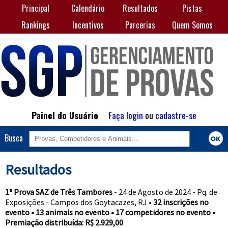
Principal
Calendário
Resultados
Pistas
Rankings
Incentivos
Parcerias
Quem Somos
Painel do Usuário
Faça login
ou
cadastre-se
Busca
Resultados
1ª Prova SAZ de Três Tambores
- 24 de Agosto de 2024 - Pq. de
Exposições - Campos dos Goytacazes, RJ •
32 inscrições no
evento • 13 animais no evento • 17 competidores no evento •
Premiação distribuída: R$ 2.929,00