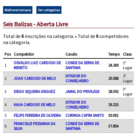
Melhores tempos
Ver categorias
Seis Balizas - Aberta Livre
Total de
6
inscrições na categoria. • Total de
6
competidores
na categoria.
Pos
Competidor
Cavalo
Tempo
Class
OSVALDO LUIZ CARDOSO DE
CONDE DA SERRA DE
1º
1
24.269
MENETO
SANTANA
Lugar
DITADOR DO
2º
2
JOAO CARDOSO DE MELO
25.588
CONSELHEIRO
Lugar
3º
3
DIEGO SIQUEIRA DIEGUEZ
JAMAL DO PRIVILEGE
28.392
Lugar
DITADOR DO
4
KAUA CARDOSO DE MELO
29.215
CONSELHEIRO
5
FELIPE FERREIRA DE OLIVEIRA
CURINGA CAPIM SANTO
30.001
FRANCISLEI PESSANHA DA
CONDE DA SERRA DE
6
37.854
SILVA
SANTANA
APOIO