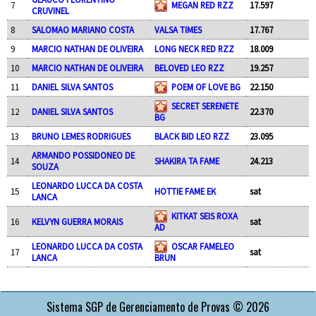
7
MEGAN RED RZZ
17.597
CRUVINEL
8
SALOMAO MARIANO COSTA
VALSA TIMES
17.767
9
MARCIO NATHAN DE OLIVEIRA
LONG NECK RED RZZ
18.009
10
MARCIO NATHAN DE OLIVEIRA
BELOVED LEO RZZ
19.257
11
DANIEL SILVA SANTOS
POEM OF LOVE BG
22.150
SECRET SERENETE
12
DANIEL SILVA SANTOS
22.370
BG
13
BRUNO LEMES RODRIGUES
BLACK BID LEO RZZ
23.095
ARMANDO POSSIDONEO DE
14
SHAKIRA TA FAME
24.213
SOUZA
LEONARDO LUCCA DA COSTA
15
HOTTIE FAME EK
sat
LANCA
KITKAT SEIS ROXA
16
KELVYN GUERRA MORAIS
sat
AD
LEONARDO LUCCA DA COSTA
OSCAR FAMELEO
17
sat
LANCA
BRUN
APOIO
Sistema SGP de Gerenciamento de Provas © 2026