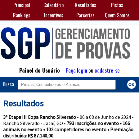
Principal
Calendário
Resultados
Pistas
Rankings
Incentivos
Parcerias
Quem Somos
Painel do Usuário
Faça login
ou
cadastre-se
Busca
Resultados
3ª Etapa III Copa Rancho Silverado
- 06 a 08 de Junho de 2024 -
Rancho Silverado - Jataí, GO •
793 inscrições no evento • 166
animais no evento • 102 competidores no evento • Premiação
distribuída: R$ 87.140,00