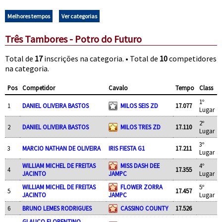
Melhores tempos
Ver categorias
Três Tambores - Potro do Futuro
Total de
17
inscrições na categoria. • Total de
10
competidores
na categoria.
Pos
Competidor
Cavalo
Tempo
Class
1º
1
DANIEL OLIVEIRA BASTOS
MILOS SEIS ZD
17.077
Lugar
2º
2
DANIEL OLIVEIRA BASTOS
MILOS TRES ZD
17.110
Lugar
3º
3
MARCIO NATHAN DE OLIVEIRA
IRIS FIESTA G1
17.211
Lugar
WILLIAM MICHEL DE FREITAS
MISS DASH DEE
4º
4
17.355
JACINTO
JAMPC
Lugar
WILLIAM MICHEL DE FREITAS
FLOWER ZORRA
5º
5
17.457
JACINTO
JAMPC
Lugar
6
BRUNO LEMES RODRIGUES
CASSINO COUNTY
17.526
GLAUCO FLORENTINO