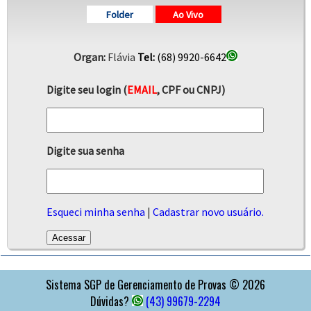
Folder
Ao Vivo
Organ:
Flávia
Tel:
(68) 9920-6642
Digite seu login (
EMAIL
, CPF ou CNPJ)
Digite sua senha
Esqueci minha senha
|
Cadastrar novo usuário.
APOIO
Sistema SGP de Gerenciamento de Provas © 2026
Dúvidas?
(43) 99679-2294