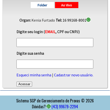
Folder
Ao Vivo
Organ:
Kenia Furtado
Tel:
16 99168-8001
Digite seu login (
EMAIL
, CPF ou CNPJ)
Digite sua senha
Esqueci minha senha
|
Cadastrar novo usuário.
APOIO
Sistema SGP de Gerenciamento de Provas © 2026
Dúvidas?
(43) 99679-2294