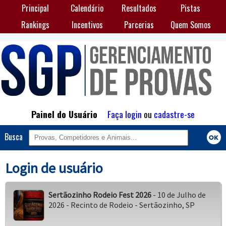
Principal
Calendário
Resultados
Pistas
Rankings
Incentivos
Parcerias
Quem Somos
Painel do Usuário
Faça login
ou
cadastre-se
Busca
Login de usuário
Sertãozinho Rodeio Fest 2026
- 10 de Julho de
2026 - Recinto de Rodeio - Sertãozinho, SP