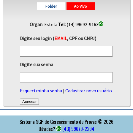
Folder
Ao Vivo
Organ:
Estela
Tel:
(14) 99692-9163
Digite seu login (
EMAIL
, CPF ou CNPJ)
Digite sua senha
Esqueci minha senha
|
Cadastrar novo usuário.
APOIO
Sistema SGP de Gerenciamento de Provas © 2026
Dúvidas?
(43) 99679-2294