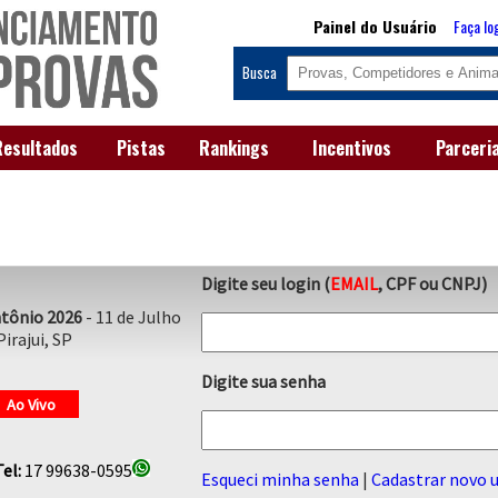
Painel do Usuário
Faça lo
Busca
Resultados
Pistas
Rankings
Incentivos
Parceri
Digite seu login (
EMAIL
, CPF ou CNPJ)
Antônio 2026
- 11 de Julho
Pirajui, SP
Digite sua senha
Ao Vivo
Tel:
17 99638-0595
Esqueci minha senha
|
Cadastrar novo u