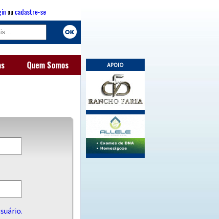
gin
ou
cadastre-se
as
Quem Somos
APOIO
suário.