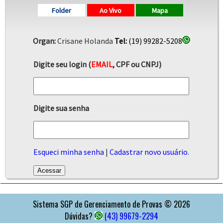
Folder
Ao Vivo
Mapa
Organ:
Crisane Holanda
Tel:
(19) 99282-5208
Digite seu login (
EMAIL
, CPF ou CNPJ)
Digite sua senha
Esqueci minha senha
|
Cadastrar novo usuário.
APOIO
Sistema SGP de Gerenciamento de Provas © 2026
Dúvidas?
(43) 99679-2294