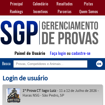
Principal
Calendário
Resultados
Pistas
Rankings
Incentivos
Parcerias
Quem Somos
Painel do Usuário
Faça login
ou
cadastre-se
Busca
Login de usuário
1ª Prova CT Iago Luiz
- 11 a 12 de Julho de 2026 -
Haras NSG - São Pedro, SP