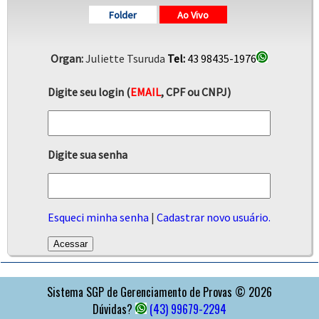
Folder
Ao Vivo
Organ:
Juliette Tsuruda
Tel:
43 98435-1976
Digite seu login (
EMAIL
, CPF ou CNPJ)
Digite sua senha
Esqueci minha senha
|
Cadastrar novo usuário.
APOIO
Sistema SGP de Gerenciamento de Provas © 2026
Dúvidas?
(43) 99679-2294