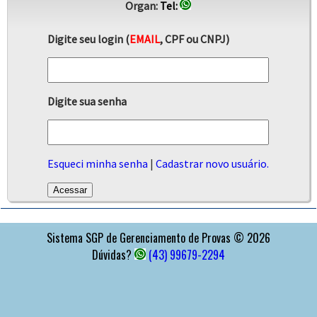
Organ:
Tel:
Digite seu login (
EMAIL
, CPF ou CNPJ)
Digite sua senha
Esqueci minha senha
|
Cadastrar novo usuário.
APOIO
Sistema SGP de Gerenciamento de Provas © 2026
Dúvidas?
(43) 99679-2294