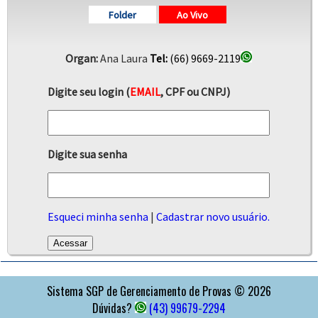
Folder
Ao Vivo
Organ:
Ana Laura
Tel:
(66) 9669-2119
Digite seu login (
EMAIL
, CPF ou CNPJ)
Digite sua senha
Esqueci minha senha
|
Cadastrar novo usuário.
APOIO
Sistema SGP de Gerenciamento de Provas © 2026
Dúvidas?
(43) 99679-2294