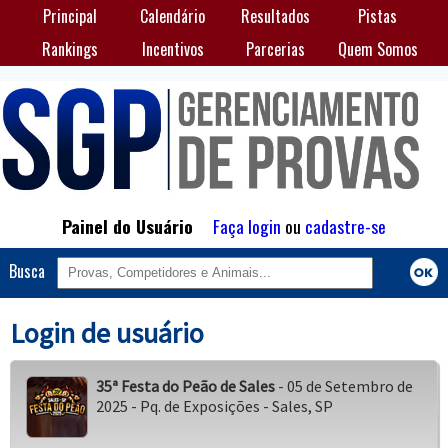
Principal
Calendário
Resultados
Pistas
Rankings
Incentivos
Parcerias
Quem Somos
Painel do Usuário
Faça login
ou
cadastre-se
Busca
Login de usuário
35ª Festa do Peão de Sales
- 05 de Setembro de
2025 - Pq. de Exposições - Sales, SP