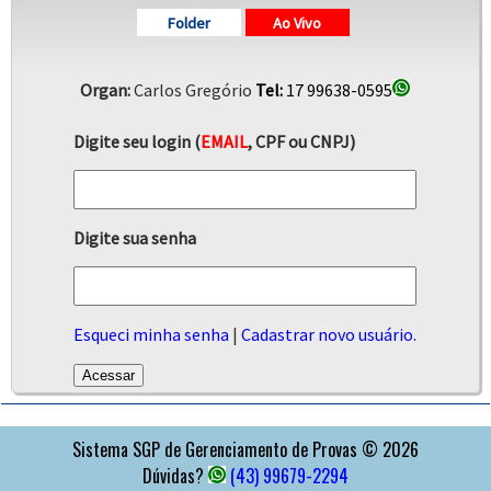
Folder
Ao Vivo
Organ:
Carlos Gregório
Tel:
17 99638-0595
Digite seu login (
EMAIL
, CPF ou CNPJ)
Digite sua senha
Esqueci minha senha
|
Cadastrar novo usuário.
APOIO
Sistema SGP de Gerenciamento de Provas © 2026
Dúvidas?
(43) 99679-2294