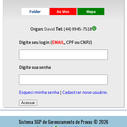
Folder
Ao Vivo
Mapa
Organ:
David
Tel:
(44) 9945-7518
Digite seu login (
EMAIL
, CPF ou CNPJ)
Digite sua senha
Esqueci minha senha
|
Cadastrar novo usuário.
APOIO
Sistema SGP de Gerenciamento de Provas © 2026