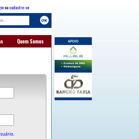
gin
ou
cadastre-se
as
Quem Somos
APOIO
suário.