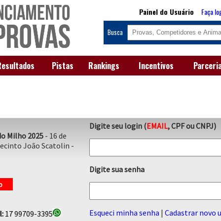
Painel do Usuário
Faça lo
Busca
Resultados
Pistas
Rankings
Incentivos
Parceri
Digite seu login (
EMAIL
, CPF ou CNPJ)
do Milho 2025
- 16 de
ecinto João Scatolin -
Digite sua senha
o
Esqueci minha senha
|
Cadastrar novo u
l:
17 99709-3395