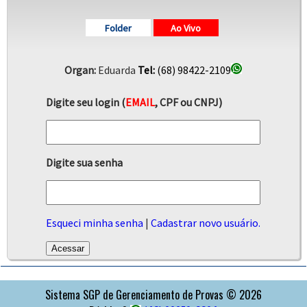
Folder
Ao Vivo
Organ:
Eduarda
Tel:
(68) 98422-2109
Digite seu login (
EMAIL
, CPF ou CNPJ)
Digite sua senha
Esqueci minha senha
|
Cadastrar novo usuário.
APOIO
Sistema SGP de Gerenciamento de Provas © 2026