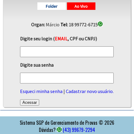
Folder
Ao Vivo
Organ:
Márcio
Tel:
18 99772-6715
Digite seu login (
EMAIL
, CPF ou CNPJ)
Digite sua senha
Esqueci minha senha
|
Cadastrar novo usuário.
APOIO
Sistema SGP de Gerenciamento de Provas © 2026
Dúvidas?
(43) 99679-2294