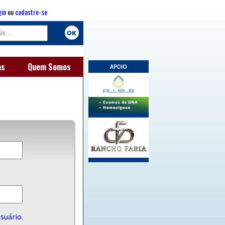
gin
ou
cadastre-se
as
Quem Somos
APOIO
suário.