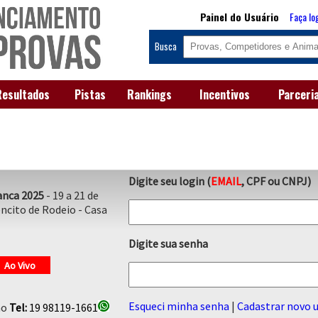
Painel do Usuário
Faça lo
Busca
Resultados
Pistas
Rankings
Incentivos
Parceri
Digite seu login (
EMAIL
, CPF ou CNPJ)
anca 2025
- 19 a 21 de
ncito de Rodeio - Casa
Digite sua senha
Ao Vivo
Esqueci minha senha
|
Cadastrar novo u
ho
Tel:
19 98119-1661