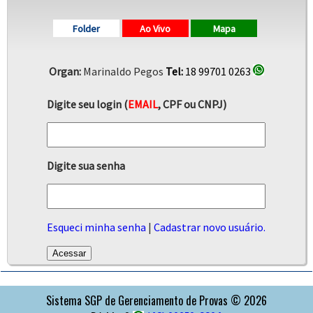
Folder
Ao Vivo
Mapa
Organ:
Marinaldo Pegos
Tel:
18 99701 0263
Digite seu login (
EMAIL
, CPF ou CNPJ)
Digite sua senha
Esqueci minha senha
|
Cadastrar novo usuário.
APOIO
Sistema SGP de Gerenciamento de Provas © 2026