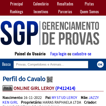
Principal
Calendário
Resultados
Pistas
Rankings
Incentivos
Parcerias
Quem Somos
Painel do Usuário
Faça login
ou
cadastre-se
Busca
Perfil do Cavalo
ONLINE GIRL LEROY
(P412414)
Nascimento:
16-11-2022
Pai:
MY STUD LEROY
Mãe:
JAZZY
KEN GIRL
Proprietário:
HARAS RAPHAELA LTDA
Criador: