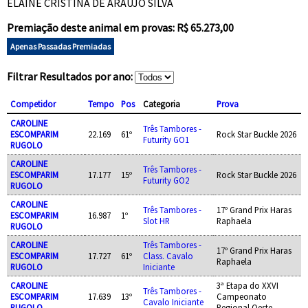
ELAINE CRISTINA DE ARAUJO SILVA
Premiação deste animal em provas: R$ 65.273,00
Apenas Passadas Premiadas
Filtrar Resultados por ano:
Competidor
Tempo
Pos
Categoria
Prova
CAROLINE
Três Tambores -
ESCOMPARIM
22.169
61º
Rock Star Buckle 2026
Futurity GO1
RUGOLO
CAROLINE
Três Tambores -
ESCOMPARIM
17.177
15º
Rock Star Buckle 2026
Futurity GO2
RUGOLO
CAROLINE
Três Tambores -
17º Grand Prix Haras
ESCOMPARIM
16.987
1º
Slot HR
Raphaela
RUGOLO
CAROLINE
Três Tambores -
17º Grand Prix Haras
ESCOMPARIM
17.727
61º
Class. Cavalo
Raphaela
RUGOLO
Iniciante
CAROLINE
3ª Etapa do XXVI
Três Tambores -
ESCOMPARIM
17.639
13º
Campeonato
Cavalo Iniciante
RUGOLO
Regional Oeste