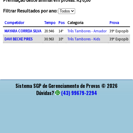
Filtrar Resultados por ano:
Competidor
Tempo
Pos
Categoria
Prova
MAYARA CORREIA SILVA
20.946
14º
Três Tambores - Amador
39ª Expopib
DAVI BECKE PIRES
30.963
10º
Três Tambores - Kids
39ª Expopib
APOIO
Sistema SGP de Gerenciamento de Provas © 2026
Dúvidas?
(43) 99679-2294