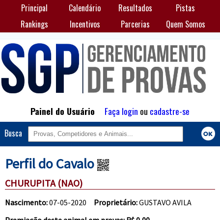
Principal
Calendário
Resultados
Pistas
Rankings
Incentivos
Parcerias
Quem Somos
Painel do Usuário
Faça login
ou
cadastre-se
Busca
Perfil do Cavalo
CHURUPITA (NAO)
Nascimento:
07-05-2020
Proprietário:
GUSTAVO AVILA
Premiação deste animal em provas: R$ 0,00