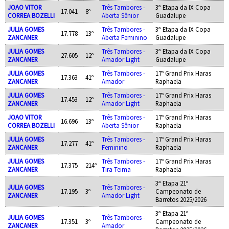
JOAO VITOR
Três Tambores -
3ª Etapa da IX Copa
17.041
8º
CORREA BOZELLI
Aberta Sênior
Guadalupe
JULIA GOMES
Três Tambores -
3ª Etapa da IX Copa
17.778
13º
ZANCANER
Aberta Feminino
Guadalupe
JULIA GOMES
Três Tambores -
3ª Etapa da IX Copa
27.605
12º
ZANCANER
Amador Light
Guadalupe
JULIA GOMES
Três Tambores -
17º Grand Prix Haras
17.363
41º
ZANCANER
Amador
Raphaela
JULIA GOMES
Três Tambores -
17º Grand Prix Haras
17.453
12º
ZANCANER
Amador Light
Raphaela
JOAO VITOR
Três Tambores -
17º Grand Prix Haras
16.696
13º
CORREA BOZELLI
Aberta Sênior
Raphaela
JULIA GOMES
Três Tambores -
17º Grand Prix Haras
17.277
41º
ZANCANER
Feminino
Raphaela
JULIA GOMES
Três Tambores -
17º Grand Prix Haras
17.375
214º
ZANCANER
Tira Teima
Raphaela
3ª Etapa 21º
JULIA GOMES
Três Tambores -
17.195
3º
Campeonato de
ZANCANER
Amador Light
Barretos 2025/2026
3ª Etapa 21º
JULIA GOMES
Três Tambores -
17.351
3º
Campeonato de
ZANCANER
Amador