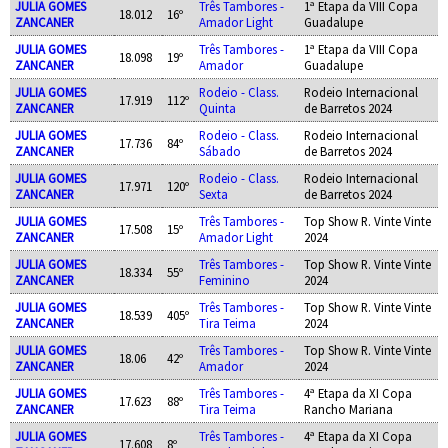
JULIA GOMES
Três Tambores -
1ª Etapa da VIII Copa
18.012
16º
ZANCANER
Amador Light
Guadalupe
JULIA GOMES
Três Tambores -
1ª Etapa da VIII Copa
18.098
19º
ZANCANER
Amador
Guadalupe
JULIA GOMES
Rodeio - Class.
Rodeio Internacional
17.919
112º
ZANCANER
Quinta
de Barretos 2024
JULIA GOMES
Rodeio - Class.
Rodeio Internacional
17.736
84º
ZANCANER
Sábado
de Barretos 2024
JULIA GOMES
Rodeio - Class.
Rodeio Internacional
17.971
120º
ZANCANER
Sexta
de Barretos 2024
JULIA GOMES
Três Tambores -
Top Show R. Vinte Vinte
17.508
15º
ZANCANER
Amador Light
2024
JULIA GOMES
Três Tambores -
Top Show R. Vinte Vinte
18.334
55º
ZANCANER
Feminino
2024
JULIA GOMES
Três Tambores -
Top Show R. Vinte Vinte
18.539
405º
ZANCANER
Tira Teima
2024
JULIA GOMES
Três Tambores -
Top Show R. Vinte Vinte
18.06
42º
ZANCANER
Amador
2024
JULIA GOMES
Três Tambores -
4ª Etapa da XI Copa
17.623
88º
ZANCANER
Tira Teima
Rancho Mariana
JULIA GOMES
Três Tambores -
4ª Etapa da XI Copa
17.608
8º