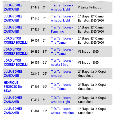
JULIA GOMES
Três Tambores -
17.442
6º
V Santa Fé Indoor
ZANCANER
Amador Light
JULIA GOMES
Três Tambores -
1ª Etapa 21º Camp.
17.545
4º
ZANCANER
Amador Light
Barretos 2025/2026
JULIA GOMES
Três Tambores -
1ª Etapa 21º Camp.
17.419
9º
ZANCANER
Feminino
Barretos 2025/2026
JOAO VITOR
Três Tambores -
1ª Etapa 21º Camp.
16.954
1º
CORREA BOZELLI
Tira Teima
Barretos 2025/2026
JOAO VITOR
Três Tambores -
16.832
37º
VS Indoor 2025
CORREA BOZELLI
Tira Teima
JOAO VITOR
Três Tambores -
16.957
11º
VS Indoor 2025
CORREA BOZELLI
Aberta Sênior
JULIA GOMES
Três Tambores -
2ª Etapa da lX Copa
22.342
26º
ZANCANER
Amador
Guadalupe
HENRIQUE
Três Tambores -
2ª Etapa da lX Copa
PEDROSO DA
17.806
60º
Tira Teima
Guadalupe
SILVA
JULIA GOMES
Três Tambores -
2ª Etapa da lX Copa
17.339
5º
ZANCANER
Amador Light
Guadalupe
JULIA GOMES
Três Tambores -
1ª Etapa da lX Copa
17.583
11º
ZANCANER
Aberta Feminino
Guadalupe