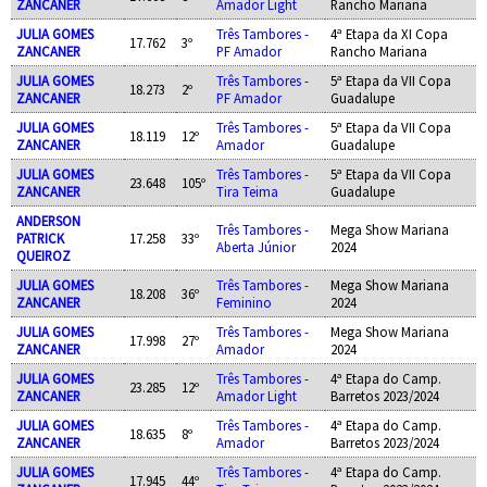
ZANCANER
Amador Light
Rancho Mariana
JULIA GOMES
Três Tambores -
4ª Etapa da XI Copa
17.762
3º
ZANCANER
PF Amador
Rancho Mariana
JULIA GOMES
Três Tambores -
5ª Etapa da VII Copa
18.273
2º
ZANCANER
PF Amador
Guadalupe
JULIA GOMES
Três Tambores -
5ª Etapa da VII Copa
18.119
12º
ZANCANER
Amador
Guadalupe
JULIA GOMES
Três Tambores -
5ª Etapa da VII Copa
23.648
105º
ZANCANER
Tira Teima
Guadalupe
ANDERSON
Três Tambores -
Mega Show Mariana
PATRICK
17.258
33º
Aberta Júnior
2024
QUEIROZ
JULIA GOMES
Três Tambores -
Mega Show Mariana
18.208
36º
ZANCANER
Feminino
2024
JULIA GOMES
Três Tambores -
Mega Show Mariana
17.998
27º
ZANCANER
Amador
2024
JULIA GOMES
Três Tambores -
4ª Etapa do Camp.
23.285
12º
ZANCANER
Amador Light
Barretos 2023/2024
JULIA GOMES
Três Tambores -
4ª Etapa do Camp.
18.635
8º
ZANCANER
Amador
Barretos 2023/2024
JULIA GOMES
Três Tambores -
4ª Etapa do Camp.
17.945
44º