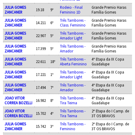
JULIA GOMES
Rodeio - Final
Grande Premio Haras
19.18
9º
ZANCANER
Feminino 1D
Família Gomes
JULIA GOMES
Três Tambores -
Grande Premio Haras
14.211
6º
ZANCANER
Class. Feminino
Família Gomes
JULIA GOMES
Três Tambores -
Grande Premio Haras
22.907
5º
ZANCANER
Amador Light
Família Gomes
JULIA GOMES
Três Tambores -
Grande Premio Haras
17.399
5º
ZANCANER
Amador
Família Gomes
JULIA GOMES
Três Tambores -
4ª Etapa da IX Copa
22.611
18º
ZANCANER
Aberta Feminino
Guadalupe
JULIA GOMES
Três Tambores -
4ª Etapa da IX Copa
17.221
1º
ZANCANER
Amador Light
Guadalupe
JULIA GOMES
Três Tambores -
4ª Etapa da IX Copa
17.494
7º
ZANCANER
Amador
Guadalupe
JOAO VITOR
Três Tambores -
4ª Etapa da IX Copa
16.982
8º
CORREA BOZELLI
Tira Teima
Guadalupe
JOAO VITOR
Três Tambores -
2ª Etapa do I Camp. de
15.702
4º
CORREA BOZELLI
Tira Teima
3T OS BRAVOS
JULIA GOMES
Três Tambores -
2ª Etapa do I Camp. de
15.742
3º
ZANCANER
Feminino
3T OS BRAVOS