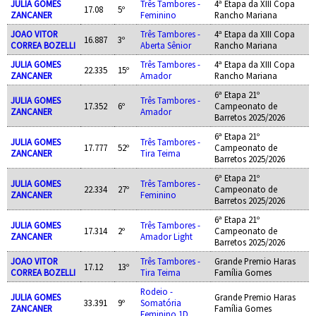
JULIA GOMES
Três Tambores -
4ª Etapa da XIII Copa
17.08
5º
ZANCANER
Feminino
Rancho Mariana
JOAO VITOR
Três Tambores -
4ª Etapa da XIII Copa
16.887
3º
CORREA BOZELLI
Aberta Sênior
Rancho Mariana
JULIA GOMES
Três Tambores -
4ª Etapa da XIII Copa
22.335
15º
ZANCANER
Amador
Rancho Mariana
6ª Etapa 21º
JULIA GOMES
Três Tambores -
17.352
6º
Campeonato de
ZANCANER
Amador
Barretos 2025/2026
6ª Etapa 21º
JULIA GOMES
Três Tambores -
17.777
52º
Campeonato de
ZANCANER
Tira Teima
Barretos 2025/2026
6ª Etapa 21º
JULIA GOMES
Três Tambores -
22.334
27º
Campeonato de
ZANCANER
Feminino
Barretos 2025/2026
6ª Etapa 21º
JULIA GOMES
Três Tambores -
17.314
2º
Campeonato de
ZANCANER
Amador Light
Barretos 2025/2026
JOAO VITOR
Três Tambores -
Grande Premio Haras
17.12
13º
CORREA BOZELLI
Tira Teima
Família Gomes
Rodeio -
JULIA GOMES
Grande Premio Haras
33.391
9º
Somatória
ZANCANER
Família Gomes
Feminino 1D