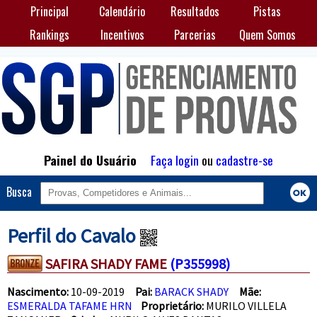
Principal
Calendário
Resultados
Pistas
Rankings
Incentivos
Parcerias
Quem Somos
Painel do Usuário
Faça login
ou
cadastre-se
Busca
Perfil do Cavalo
SAFIRA SHADY FAME
(P355998)
Nascimento:
10-09-2019
Pai:
BARACK SHADY
Mãe:
ESMERALDA TAFAME HRN
Proprietário:
MURILO VILLELA