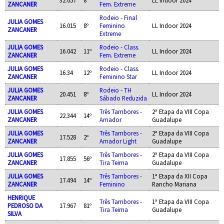
ZANCANER
Fem. Extreme
Rodeio - Final
JULIA GOMES
16.015
8º
Feminino
LL Indoor 2024
ZANCANER
Extreme
JULIA GOMES
Rodeio - Class.
16.042
11º
LL Indoor 2024
ZANCANER
Fem. Extreme
JULIA GOMES
Rodeio - Class.
16.34
12º
LL Indoor 2024
ZANCANER
Feminino Star
JULIA GOMES
Rodeio - TH
20.451
8º
LL Indoor 2024
ZANCANER
Sábado Reduzida
JULIA GOMES
Três Tambores -
2ª Etapa da VIII Copa
22.344
14º
ZANCANER
Amador
Guadalupe
JULIA GOMES
Três Tambores -
2ª Etapa da VIII Copa
17.528
2º
ZANCANER
Amador Light
Guadalupe
JULIA GOMES
Três Tambores -
2ª Etapa da VIII Copa
17.855
56º
ZANCANER
Tira Teima
Guadalupe
JULIA GOMES
Três Tambores -
1ª Etapa da XII Copa
17.494
14º
ZANCANER
Feminino
Rancho Mariana
HENRIQUE
Três Tambores -
1ª Etapa da VIII Copa
PEDROSO DA
17.967
81º
Tira Teima
Guadalupe
SILVA