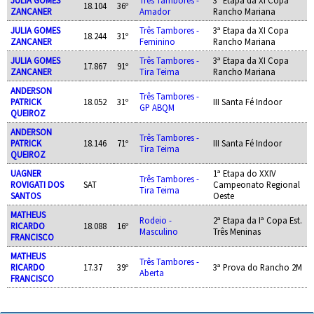
18.104
36º
ZANCANER
Amador
Rancho Mariana
JULIA GOMES
Três Tambores -
3ª Etapa da XI Copa
18.244
31º
ZANCANER
Feminino
Rancho Mariana
JULIA GOMES
Três Tambores -
3ª Etapa da XI Copa
17.867
91º
ZANCANER
Tira Teima
Rancho Mariana
ANDERSON
Três Tambores -
PATRICK
18.052
31º
III Santa Fé Indoor
GP ABQM
QUEIROZ
ANDERSON
Três Tambores -
PATRICK
18.146
71º
III Santa Fé Indoor
Tira Teima
QUEIROZ
UAGNER
1ª Etapa do XXIV
Três Tambores -
ROVIGATI DOS
SAT
Campeonato Regional
Tira Teima
SANTOS
Oeste
MATHEUS
Rodeio -
2ª Etapa da Iª Copa Est.
RICARDO
18.088
16º
Masculino
Três Meninas
FRANCISCO
MATHEUS
Três Tambores -
RICARDO
17.37
39º
3ª Prova do Rancho 2M
Aberta
FRANCISCO
APOIO