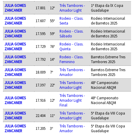
JULIA GOMES
Três Tambores -
1ª Etapa da lX Copa
17.801
12º
ZANCANER
Amador Light
Guadalupe
JULIA GOMES
Rodeio - Class.
Rodeio Internacional
17.607
55º
ZANCANER
Sexta
de Barretos 2025
JULIA GOMES
Rodeio - Class.
Rodeio Internacional
17.595
59º
ZANCANER
Sábado
de Barretos 2025
JULIA GOMES
Rodeio - Class.
Rodeio Internacional
17.729
76º
ZANCANER
Quinta
de Barretos 2025
JULIA GOMES
Rodeio - Class.
Barretos Extreme Tres
17.792
14º
ZANCANER
Feminino
Tambores 2025
JULIA GOMES
Três Tambores -
Barretos Extreme Tres
18.009
7º
ZANCANER
Amador
Tambores 2025
JULIA GOMES
Três Tambores -
48º Campeonato
17.397
22º
ZANCANER
Amador Light
Nacional ABQM
Três Tambores -
JULIA GOMES
48º Campeonato
17.916
12º
Amador Light
ZANCANER
Nacional ABQM
Final
JULIA GOMES
Três Tambores -
5ª Etapa da VIII Copa
22.404
11º
ZANCANER
Amador Light
Guadalupe
JULIA GOMES
Três Tambores -
5ª Etapa da VIII Copa
17.205
3º
ZANCANER
Amador
Guadalupe