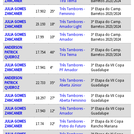
ZANCANER
Tira Teima
Barretos 2023/2024
JULIA GOMES
Três Tambores -
3ª Etapa do Camp.
17.902
25º
ZANCANER
Feminino
Barretos 2023/2024
JULIA GOMES
Três Tambores -
3ª Etapa do Camp.
23.193
18º
ZANCANER
Amador Light
Barretos 2023/2024
JULIA GOMES
Três Tambores -
3ª Etapa do Camp.
17.99
10º
ZANCANER
Amador
Barretos 2023/2024
ANDERSON
Três Tambores -
3ª Etapa do Camp.
PATRICK
17.754
46º
Tira Teima
Barretos 2023/2024
QUEIROZ
JULIA GOMES
Três Tambores -
3ª Etapa da VII Copa
17.941
4º
ZANCANER
PF Amador
Guadalupe
ANDERSON
Três Tambores -
3ª Etapa da VII Copa
PATRICK
22.733
35º
Aberta Júnior
Guadalupe
QUEIROZ
JULIA GOMES
Três Tambores -
3ª Etapa da VII Copa
18.297
27º
ZANCANER
Aberta Feminino
Guadalupe
JULIA GOMES
Três Tambores -
3ª Etapa da VII Copa
17.943
12º
ZANCANER
Amador
Guadalupe
JULIA GOMES
Três Tambores -
3ª Etapa da XI Copa
17.74
32º
ZANCANER
Potro do Futuro
Rancho Mariana
JULIA GOMES
Três Tambores -
3ª Etapa da XI Copa