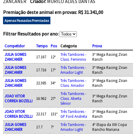
ZANCANER
Criador:
MURILO ALVES DANTAS
Premiação deste animal em provas: R$ 31.341,00
Apenas Passadas Premiadas
Filtrar Resultados por ano:
Competidor
Tempo
Pos
Categoria
Prova
JULIA GOMES
Três Tambores -
3ª Mega Racing Ziran
17.167
12º
ZANCANER
Class. Feminino
Ranch
JULIA GOMES
Três Tambores -
3ª Mega Racing Ziran
17.716
17º
ZANCANER
Amador Light
Ranch
JULIA GOMES
Três Tambores -
3ª Mega Racing Ziran
22.385
34º
ZANCANER
Class. Amador
Ranch
Três Tambores -
JOAO VITOR
3ª Mega Racing Ziran
16.962
27º
Class. Aberta
CORREA BOZELLI
Ranch
Sênior
JOAO VITOR
Três Tambores -
3ª Mega Racing Ziran
22.317
131º
CORREA BOZELLI
GP Ford Andreta
Ranch
JULIA GOMES
Três Tambores -
4ª Etapa da XIII Copa
17.7
7º
ZANCANER
Amador Light
Rancho Mariana