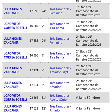
Barretos 2025/2026
3ª Etapa 21º
JULIA GOMES
Três Tambores -
17.59
24º
Campeonato de
ZANCANER
Feminino
Barretos 2025/2026
3ª Etapa 21º
JOAO VITOR
Três Tambores -
16.889
2º
Campeonato de
CORREA BOZELLI
Tira Teima
Barretos 2025/2026
2ª Etapa 21º
JULIA GOMES
Três Tambores -
17.655
24º
Campeonato de
ZANCANER
Feminino
Barretos 2025/2026
2ª Etapa 21º
JOAO VITOR
Três Tambores -
16.996
7º
Campeonato de
CORREA BOZELLI
Tira Teima
Barretos 2025/2026
2ª Etapa 21º
JULIA GOMES
Três Tambores -
17.324
2º
Campeonato de
ZANCANER
Amador Light
Barretos 2025/2026
2ª Etapa 21º
JULIA GOMES
Três Tambores -
17.813
3º
Campeonato de
ZANCANER
Amador
Barretos 2025/2026
JOAO VITOR
Três Tambores -
22.468
31º
V Santa Fé Indoor
CORREA BOZELLI
Aberta Sênior
JULIA GOMES
Três Tambores -
17.612
12º
V Santa Fé Indoor
ZANCANER
Amador