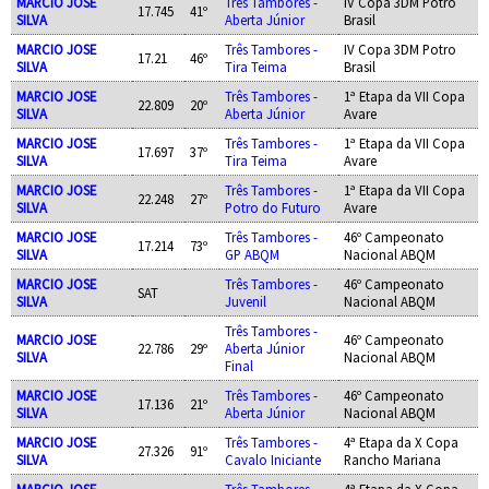
MARCIO JOSE
Três Tambores -
IV Copa 3DM Potro
17.745
41º
SILVA
Aberta Júnior
Brasil
MARCIO JOSE
Três Tambores -
IV Copa 3DM Potro
17.21
46º
SILVA
Tira Teima
Brasil
MARCIO JOSE
Três Tambores -
1ª Etapa da VII Copa
22.809
20º
SILVA
Aberta Júnior
Avare
MARCIO JOSE
Três Tambores -
1ª Etapa da VII Copa
17.697
37º
SILVA
Tira Teima
Avare
MARCIO JOSE
Três Tambores -
1ª Etapa da VII Copa
22.248
27º
SILVA
Potro do Futuro
Avare
MARCIO JOSE
Três Tambores -
46º Campeonato
17.214
73º
SILVA
GP ABQM
Nacional ABQM
MARCIO JOSE
Três Tambores -
46º Campeonato
SAT
SILVA
Juvenil
Nacional ABQM
Três Tambores -
MARCIO JOSE
46º Campeonato
22.786
29º
Aberta Júnior
SILVA
Nacional ABQM
Final
MARCIO JOSE
Três Tambores -
46º Campeonato
17.136
21º
SILVA
Aberta Júnior
Nacional ABQM
MARCIO JOSE
Três Tambores -
4ª Etapa da X Copa
27.326
91º
SILVA
Cavalo Iniciante
Rancho Mariana
MARCIO JOSE
Três Tambores -
4ª Etapa da X Copa