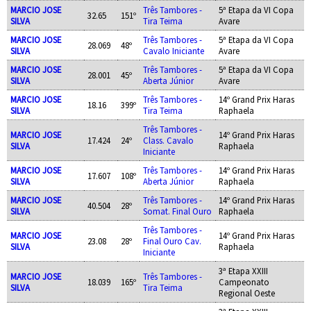
MARCIO JOSE
Três Tambores -
5ª Etapa da VI Copa
32.65
151º
SILVA
Tira Teima
Avare
MARCIO JOSE
Três Tambores -
5ª Etapa da VI Copa
28.069
48º
SILVA
Cavalo Iniciante
Avare
MARCIO JOSE
Três Tambores -
5ª Etapa da VI Copa
28.001
45º
SILVA
Aberta Júnior
Avare
MARCIO JOSE
Três Tambores -
14º Grand Prix Haras
18.16
399º
SILVA
Tira Teima
Raphaela
Três Tambores -
MARCIO JOSE
14º Grand Prix Haras
17.424
24º
Class. Cavalo
SILVA
Raphaela
Iniciante
MARCIO JOSE
Três Tambores -
14º Grand Prix Haras
17.607
108º
SILVA
Aberta Júnior
Raphaela
MARCIO JOSE
Três Tambores -
14º Grand Prix Haras
40.504
28º
SILVA
Somat. Final Ouro
Raphaela
Três Tambores -
MARCIO JOSE
14º Grand Prix Haras
23.08
28º
Final Ouro Cav.
SILVA
Raphaela
Iniciante
3ª Etapa XXIII
MARCIO JOSE
Três Tambores -
18.039
165º
Campeonato
SILVA
Tira Teima
Regional Oeste