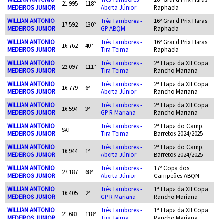
21.995
118º
MEDEIROS JUNIOR
Aberta Júnior
Raphaela
WILLIAN ANTONIO
Três Tambores -
16º Grand Prix Haras
17.592
130º
MEDEIROS JUNIOR
GP ABQM
Raphaela
WILLIAN ANTONIO
Três Tambores -
16º Grand Prix Haras
16.762
40º
MEDEIROS JUNIOR
Tira Teima
Raphaela
WILLIAN ANTONIO
Três Tambores -
2ª Etapa da XII Copa
22.097
111º
MEDEIROS JUNIOR
Tira Teima
Rancho Mariana
WILLIAN ANTONIO
Três Tambores -
2ª Etapa da XII Copa
16.779
6º
MEDEIROS JUNIOR
Aberta Júnior
Rancho Mariana
WILLIAN ANTONIO
Três Tambores -
2ª Etapa da XII Copa
16.594
3º
MEDEIROS JUNIOR
GP R Mariana
Rancho Mariana
WILLIAN ANTONIO
Três Tambores -
2ª Etapa do Camp.
SAT
MEDEIROS JUNIOR
Tira Teima
Barretos 2024/2025
WILLIAN ANTONIO
Três Tambores -
2ª Etapa do Camp.
16.944
1º
MEDEIROS JUNIOR
Aberta Júnior
Barretos 2024/2025
WILLIAN ANTONIO
Três Tambores -
17º Copa dos
27.187
68º
MEDEIROS JUNIOR
Aberta Júnior
Campeões ABQM
WILLIAN ANTONIO
Três Tambores -
1ª Etapa da XII Copa
16.405
2º
MEDEIROS JUNIOR
GP R Mariana
Rancho Mariana
WILLIAN ANTONIO
Três Tambores -
1ª Etapa da XII Copa
21.683
118º
MEDEIROS JUNIOR
Tira Teima
Rancho Mariana