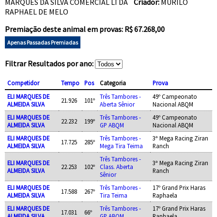
MARQUES DA SILVA COMERCIAL LTDA
Criador:
MURILO
RAPHAEL DE MELO
Premiação deste animal em provas: R$ 67.268,00
Apenas Passadas Premiadas
Filtrar Resultados por ano:
Competidor
Tempo
Pos
Categoria
Prova
ELI MARQUES DE
Três Tambores -
49º Campeonato
21.926
101º
ALMEIDA SILVA
Aberta Sênior
Nacional ABQM
ELI MARQUES DE
Três Tambores -
49º Campeonato
22.232
199º
ALMEIDA SILVA
GP ABQM
Nacional ABQM
ELI MARQUES DE
Três Tambores -
3ª Mega Racing Ziran
17.725
285º
ALMEIDA SILVA
Mega Tira Teima
Ranch
Três Tambores -
ELI MARQUES DE
3ª Mega Racing Ziran
22.253
102º
Class. Aberta
ALMEIDA SILVA
Ranch
Sênior
ELI MARQUES DE
Três Tambores -
17º Grand Prix Haras
17.588
267º
ALMEIDA SILVA
Tira Teima
Raphaela
ELI MARQUES DE
Três Tambores -
17º Grand Prix Haras
17.031
66º
ALMEIDA SILVA
GP ABQM
Raphaela