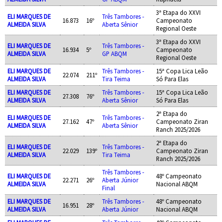
3ª Etapa do XXVI
ELI MARQUES DE
Três Tambores -
16.873
16º
Campeonato
ALMEIDA SILVA
Aberta Sênior
Regional Oeste
3ª Etapa do XXVI
ELI MARQUES DE
Três Tambores -
16.934
5º
Campeonato
ALMEIDA SILVA
GP ABQM
Regional Oeste
ELI MARQUES DE
Três Tambores -
15ª Copa Lica Leão
22.074
211º
ALMEIDA SILVA
Tira Teima
Só Para Elas
ELI MARQUES DE
Três Tambores -
15ª Copa Lica Leão
27.308
76º
ALMEIDA SILVA
Aberta Sênior
Só Para Elas
2ª Etapa do
ELI MARQUES DE
Três Tambores -
27.162
47º
Campeonato Ziran
ALMEIDA SILVA
Aberta Sênior
Ranch 2025/2026
2ª Etapa do
ELI MARQUES DE
Três Tambores -
22.029
139º
Campeonato Ziran
ALMEIDA SILVA
Tira Teima
Ranch 2025/2026
Três Tambores -
ELI MARQUES DE
48º Campeonato
22.271
26º
Aberta Júnior
ALMEIDA SILVA
Nacional ABQM
Final
ELI MARQUES DE
Três Tambores -
48º Campeonato
16.951
28º
ALMEIDA SILVA
Aberta Júnior
Nacional ABQM