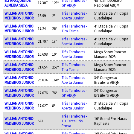
ELI MARQUES DE
Três Tambores -
48º Campeonato
17.307
123º
ALMEIDA SILVA
GP ABQM
Nacional ABQM
WILLIAN ANTONIO
Três Tambores -
5ª Etapa da VIII Copa
16.99
2º
MEDEIROS JUNIOR
Aberta Júnior
Guadalupe
WILLIAN ANTONIO
Três Tambores -
4ª Etapa da VIII Copa
17.24
26º
MEDEIROS JUNIOR
Tira Teima
Guadalupe
WILLIAN ANTONIO
Três Tambores -
4ª Etapa da VIII Copa
21.797
13º
MEDEIROS JUNIOR
Aberta Júnior
Guadalupe
WILLIAN ANTONIO
Três Tambores -
Mega Show Rancho
16.698
10º
MEDEIROS JUNIOR
Aberta Júnior
Mariana 2025
WILLIAN ANTONIO
Três Tambores -
Mega Show Rancho
21.654
253º
MEDEIROS JUNIOR
Tira Teima
Mariana 2025
WILLIAN ANTONIO
Três Tambores -
34º Congresso
26.834
164º
MEDEIROS JUNIOR
Aberta Júnior
Brasileiro ABQM
WILLIAN ANTONIO
Três Tambores -
34º Congresso
17.076
76º
MEDEIROS JUNIOR
GP ABQM
Brasileiro ABQM
WILLIAN ANTONIO
Três Tambores -
3ª Etapa da VIII Copa
17.027
8º
MEDEIROS JUNIOR
Aberta Júnior
Guadalupe
Três Tambores -
WILLIAN ANTONIO
16º Grand Prix Haras
SAT
TH Terça Pós
MEDEIROS JUNIOR
Raphaela
Prova
WILLIAN ANTONIO
Três Tambores -
16º Grand Prix Haras