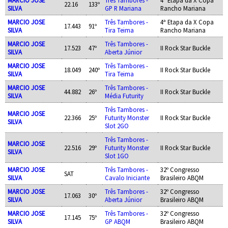
22.16
133º
SILVA
GP R Mariana
Rancho Mariana
MARCIO JOSE
Três Tambores -
4ª Etapa da X Copa
17.443
91º
SILVA
Tira Teima
Rancho Mariana
MARCIO JOSE
Três Tambores -
17.523
47º
II Rock Star Buckle
SILVA
Aberta Júnior
MARCIO JOSE
Três Tambores -
18.049
240º
II Rock Star Buckle
SILVA
Tira Teima
MARCIO JOSE
Três Tambores -
44.882
26º
II Rock Star Buckle
SILVA
Média Futurity
Três Tambores -
MARCIO JOSE
22.366
25º
Futurity Monster
II Rock Star Buckle
SILVA
Slot 2GO
Três Tambores -
MARCIO JOSE
22.516
29º
Futurity Monster
II Rock Star Buckle
SILVA
Slot 1GO
MARCIO JOSE
Três Tambores -
32º Congresso
SAT
SILVA
Cavalo Iniciante
Brasileiro ABQM
MARCIO JOSE
Três Tambores -
32º Congresso
17.063
30º
SILVA
Aberta Júnior
Brasileiro ABQM
MARCIO JOSE
Três Tambores -
32º Congresso
17.145
75º
SILVA
GP ABQM
Brasileiro ABQM