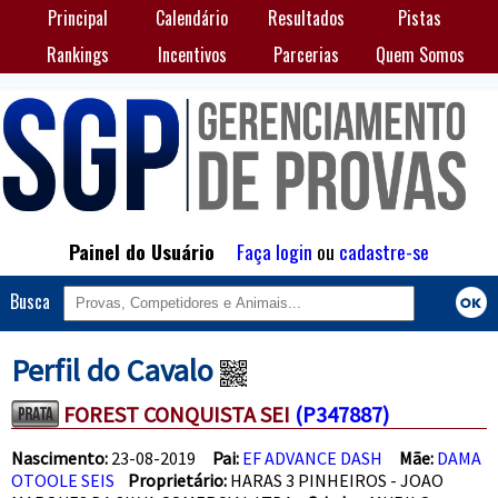
Principal
Calendário
Resultados
Pistas
Rankings
Incentivos
Parcerias
Quem Somos
Painel do Usuário
Faça login
ou
cadastre-se
Busca
Perfil do Cavalo
FOREST CONQUISTA SEI
(P347887)
Nascimento:
23-08-2019
Pai:
EF ADVANCE DASH
Mãe:
DAMA
OTOOLE SEIS
Proprietário:
HARAS 3 PINHEIROS - JOAO