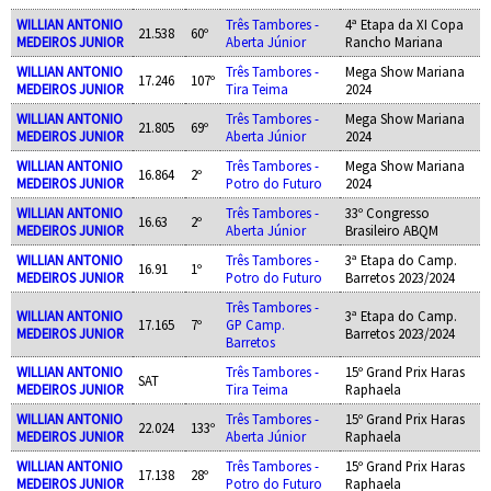
WILLIAN ANTONIO
Três Tambores -
4ª Etapa da XI Copa
21.538
60º
MEDEIROS JUNIOR
Aberta Júnior
Rancho Mariana
WILLIAN ANTONIO
Três Tambores -
Mega Show Mariana
17.246
107º
MEDEIROS JUNIOR
Tira Teima
2024
WILLIAN ANTONIO
Três Tambores -
Mega Show Mariana
21.805
69º
MEDEIROS JUNIOR
Aberta Júnior
2024
WILLIAN ANTONIO
Três Tambores -
Mega Show Mariana
16.864
2º
MEDEIROS JUNIOR
Potro do Futuro
2024
WILLIAN ANTONIO
Três Tambores -
33º Congresso
16.63
2º
MEDEIROS JUNIOR
Aberta Júnior
Brasileiro ABQM
WILLIAN ANTONIO
Três Tambores -
3ª Etapa do Camp.
16.91
1º
MEDEIROS JUNIOR
Potro do Futuro
Barretos 2023/2024
Três Tambores -
WILLIAN ANTONIO
3ª Etapa do Camp.
17.165
7º
GP Camp.
MEDEIROS JUNIOR
Barretos 2023/2024
Barretos
WILLIAN ANTONIO
Três Tambores -
15º Grand Prix Haras
SAT
MEDEIROS JUNIOR
Tira Teima
Raphaela
WILLIAN ANTONIO
Três Tambores -
15º Grand Prix Haras
22.024
133º
MEDEIROS JUNIOR
Aberta Júnior
Raphaela
WILLIAN ANTONIO
Três Tambores -
15º Grand Prix Haras
17.138
28º
MEDEIROS JUNIOR
Potro do Futuro
Raphaela