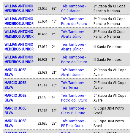
WILLIAN ANTONIO
Três Tambores -
3ª Etapa da XI Copa
22.055
97º
MEDEIROS JUNIOR
GP R Mariana
Rancho Mariana
WILLIAN ANTONIO
Três Tambores -
3ª Etapa da XI Copa
21.694
49º
MEDEIROS JUNIOR
Potro do Futuro
Rancho Mariana
WILLIAN ANTONIO
Três Tambores -
3ª Etapa da XI Copa
16.466
1º
MEDEIROS JUNIOR
Aberta Júnior
Rancho Mariana
WILLIAN ANTONIO
Três Tambores -
17.039
2º
III Santa Fé Indoor
MEDEIROS JUNIOR
Aberta Júnior
WILLIAN ANTONIO
Três Tambores -
16.923
1º
III Santa Fé Indoor
MEDEIROS JUNIOR
Potro do Futuro
MARCIO JOSE
Três Tambores -
2ª Etapa da VII Copa
22.633
21º
SILVA
Aberta Júnior
Avare
MARCIO JOSE
Três Tambores -
2ª Etapa da VII Copa
17.343
16º
SILVA
Tira Teima
Avare
MARCIO JOSE
Três Tambores -
2ª Etapa da VII Copa
17.19
3º
SILVA
Potro do Futuro
Avare
MARCIO JOSE
Três Tambores -
IV Copa 3DM Potro
17.166
10º
SILVA
Class. P. Futuro
Brasil
MARCIO JOSE
Três Tambores -
IV Copa 3DM Potro
22.685
27º
SILVA
PF Final Ouro
Brasil