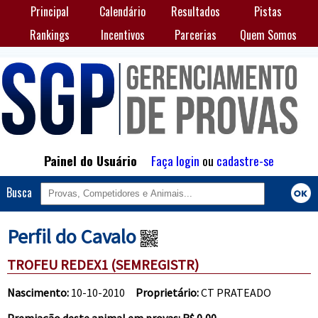
Principal
Calendário
Resultados
Pistas
Rankings
Incentivos
Parcerias
Quem Somos
Painel do Usuário
Faça login
ou
cadastre-se
Busca
Perfil do Cavalo
TROFEU REDEX1 (SEMREGISTR)
Nascimento:
10-10-2010
Proprietário:
CT PRATEADO
Premiação deste animal em provas: R$ 0,00