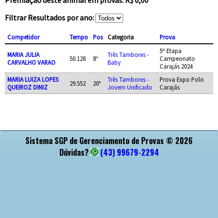
Filtrar Resultados por ano:
Competidor
Tempo
Pos
Categoria
Prova
5ª Etapa
MARIA JULIA
Três Tambores -
50.128
8º
Campeonato
CARVALHO VARAO
Baby
Carajás 2024
MARIA LUIZA LOPES
Três Tambores -
Prova Expo Polo
29.552
20º
QUEIROZ DINIZ
Jovem Unificado
Carajás
APOIO
Sistema SGP de Gerenciamento de Provas © 2026
Dúvidas?
(43) 99679-2294